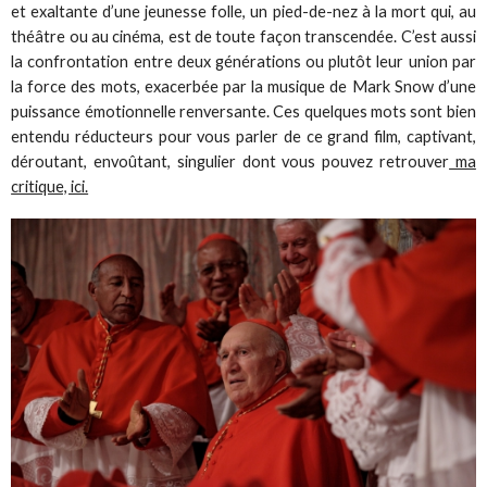
et exaltante d’une jeunesse folle, un pied-de-nez à la mort qui, au
théâtre ou au cinéma, est de toute façon transcendée. C’est aussi
la confrontation entre deux générations ou plutôt leur union par
la force des mots, exacerbée par la musique de Mark Snow d’une
puissance émotionnelle renversante. Ces quelques mots sont bien
entendu réducteurs pour vous parler de ce grand film, captivant,
déroutant, envoûtant, singulier dont vous pouvez retrouver
ma
critique, ici.