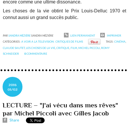
encore comme une ultime dissonance.
Les choses de la vie obtint le Prix Louis-Delluc 1970 et
connut aussi un grand succès public.
PAR
SANDRA MÉZIÈRE
SANDRA MÉZIÈRE
LIEN PERMANENT
IMPRIMER
CATÉGORIES :
A VOIR A LA TELEVISION : CRITIQUES DE FILMS
TAGS :
CINÉMA
,
CLAUDE SAUTET
,
LES CHOSES DE LA VIE
,
CRITIQUE
,
FILM
,
MICHEL PICCOLI
,
ROMY
SCHNEIDER
0
COMMENTAIRE
2016
01/02
LECTURE – "J'ai vécu dans mes rêves"
par Michel Piccoli avec Gilles Jacob
Share