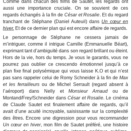
Comme dans chacun des films de Sautet, les regards ont
aussi une importance cruciale. On se souvient de ces
regards échangés à la fin de
César et Rosalie
. Et du regard
tranchant de Stéphane (Daniel Auteuil) dans
Un cœur en
hiver.
Et de ce dernier plan qui est encore affaire de regards.
Le personnage de Stéphane ne cessera jamais de
m’intriguer, comme il intrigue Camille (Emmanuelle Béart),
exprimant tant d’ambiguïté dans son regard brillant ou éteint.
Hors de la vie, hors du temps. Je vous le garantis, vous ne
pourrez pas oublier ce crescendo émotionnel jusqu’à ce
plan fixe final polysémique qui vous laisse K.O et qui n’est
pas sans rappeler celui de Romy Schneider à la fin de
Max
et les ferrailleurs
ou de Michel Serrault (regard absent à
l’aéroport) dans Nelly et
Monsieur Arnaud
ou de
Montand/Frey/Schneider dans
César et Rosalie
. Le cinéma
de Claude Sautet est finalement affaire de regards, qu’il
avait d’une acuité incroyable, saisissante sur la complexité
des êtres. Encore une digression pour vous recommander
Un cœur en hiver
, mon film de Sautet préféré, une histoire