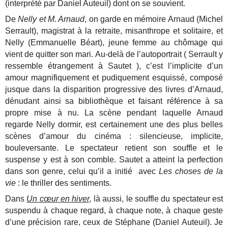
(interprété par Daniel Auteuil) dont on se souvient.
De
Nelly et M. Arnaud
, on garde en mémoire Arnaud (Michel
Serrault), magistrat à la retraite, misanthrope et solitaire, et
Nelly (Emmanuelle Béart), jeune femme au chômage qui
vient de quitter son mari. Au-delà de l’autoportrait ( Serrault y
ressemble étrangement à Sautet ), c’est l’implicite d’un
amour magnifiquement et pudiquement esquissé, composé
jusque dans la disparition progressive des livres d’Arnaud,
dénudant ainsi sa bibliothèque et faisant référence à sa
propre mise à nu. La scène pendant laquelle Arnaud
regarde Nelly dormir, est certainement une des plus belles
scènes d’amour du cinéma : silencieuse, implicite,
bouleversante. Le spectateur retient son souffle et le
suspense y est à son comble. Sautet a atteint la perfection
dans son genre, celui qu’il a initié avec
Les choses de la
vie
: le thriller des sentiments.
Dans
Un cœur en hiver
,
là aussi, le souffle du spectateur est
suspendu à chaque regard, à chaque note, à chaque geste
d’une précision rare, ceux de Stéphane (Daniel Auteuil). Je