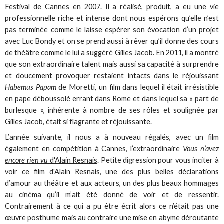
Festival de Cannes en 2007. Il a réalisé, produit, a eu une vie
professionnelle riche et intense dont nous espérons qu’elle n’est
pas terminée comme le laisse espérer son évocation d’un projet
avec Luc Bondy et on se prend aussi à rêver qu’il donne des cours
de théâtre comme le lui a suggéré Gilles Jacob. En 2011, il a montré
que son extraordinaire talent mais aussi sa capacité à surprendre
et doucement provoquer restaient intacts dans le réjouissant
Habemus Papam
de Moretti, un film dans lequel il était irrésistible
en pape déboussolé errant dans Rome et dans lequel sa « part de
burlesque », inhérente à nombre de ses rôles et soulignée par
Gilles Jacob, était si flagrante et réjouissante.
L’année suivante, il nous a à nouveau régalés, avec un film
également en compétition à Cannes, l’extraordinaire
Vous n’avez
encore rien vu
d'Alain Resnais
. Petite digression pour vous inciter à
voir ce film d'Alain Resnais, une des plus belles déclarations
d’amour au théâtre et aux acteurs, un des plus beaux hommages
au cinéma qu’il m’ait été donné de voir et de ressentir.
Contrairement à ce qui a pu être écrit alors ce n’était pas une
œuvre posthume mais au contraire une mise en abyme déroutante