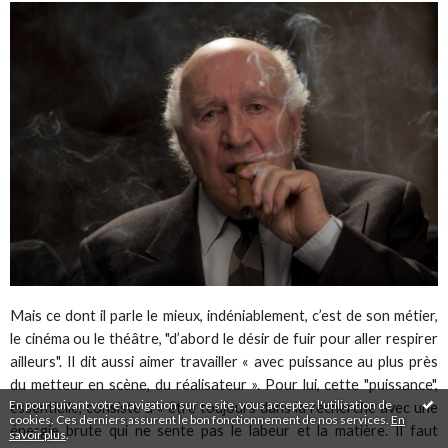
Mais ce dont il parle le mieux, indéniablement, c’est de son métier,
le cinéma ou le théâtre, "d’abord le désir de fuir pour aller respirer
ailleurs". Il dit aussi aimer travailler « avec puissance au plus près
du metteur en scène, du réalisateur ». Pour lui, cette "puissance",
En poursuivant votre navigation sur ce site, vous acceptez l'utilisation de
essentielle, consiste à « être toujours dans la recherche avec une
cookies. Ces derniers assurent le bon fonctionnement de nos services.
En
énergie brute qui ne sente pas le labeur et la matière. Il faut
savoir plus
.