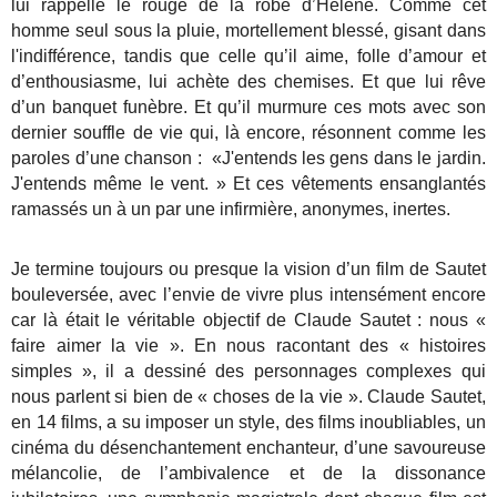
lui rappelle le rouge de la robe d’Hélène. Comme cet
homme seul sous la pluie, mortellement blessé, gisant dans
l'indifférence, tandis que celle qu’il aime, folle d’amour et
d’enthousiasme, lui achète des chemises. Et que lui rêve
d’un banquet funèbre. Et qu’il murmure ces mots avec son
dernier souffle de vie qui, là encore, résonnent comme les
paroles d’une chanson : «J'entends les gens dans le jardin.
J'entends même le vent. » Et ces vêtements ensanglantés
ramassés un à un par une infirmière, anonymes, inertes.
Je termine toujours ou presque la vision d’un film de Sautet
bouleversée, avec l’envie de vivre plus intensément encore
car là était le véritable objectif de Claude Sautet : nous «
faire aimer la vie ». En nous racontant des « histoires
simples », il a dessiné des personnages complexes qui
nous parlent si bien de « choses de la vie ». Claude Sautet,
en 14 films, a su imposer un style, des films inoubliables, un
cinéma du désenchantement enchanteur, d’une savoureuse
mélancolie, de l’ambivalence et de la dissonance