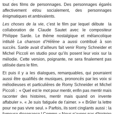
tout des films de personnages. Des personnages égarés
affectivement et/ou socialement, des personnages
énigmatiques et ambivalents.
Les choses de la vie
, c’est le film par lequel débute la
collaboration de Claude Sautet avec le compositeur
Philippe Sarde. Le thème nostalgique et mélancolique
intitulé
La chanson d’Hélène
a aussi contribué à son
succès. Sarde avait d’ailleurs fait venir Romy Schneider et
Michel Piccoli en studio pour qu’ils posent leur voix sur la
mélodie. Cette version, poignante, ne sera finalement pas
utilisée dans le film.
Et puis il y a les dialogues, remarquables, qui pourraient
aussi être qualifiés de musiques, prononcés par les voix si
mélodieuses et particulières de Romy Schneider et Michel
Piccoli : « Quel est le mot pour mentir, enfin pas mentir mais
raconter des histoires, mentir mais quand on invente
affabuler ». « Je suis fatiguée de t'aimer. » « Brûler la lettre
pour ne pas vivre seul. » Parfois, ils sont cinglants aussi : la
fameuse dissonance ! Comme « Nous n'avons pas d'histoire