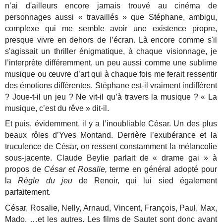
n’ai d'ailleurs encore jamais trouvé au cinéma de
personnages aussi « travaillés » que Stéphane, ambigu,
complexe qui me semble avoir une existence propre,
presque vivre en dehors de l’écran. Là encore comme s'il
s'agissait un thriller énigmatique, à chaque visionnage, je
l’interprète différemment, un peu aussi comme une sublime
musique ou œuvre d’art qui à chaque fois me ferait ressentir
des émotions différentes. Stéphane est-il vraiment indifférent
? Joue-t-il un jeu ? Ne vit-il qu’à travers la musique ? « La
musique, c’est du rêve » dit-il.
Et puis, évidemment, il y a l’inoubliable César. Un des plus
beaux rôles d’Yves Montand. Derrière l’exubérance et la
truculence de César, on ressent constamment la mélancolie
sous-jacente. Claude Beylie parlait de « drame gai » à
propos de
César et Rosalie,
terme en général adopté pour
la
Règle du jeu
de Renoir, qui lui sied également
parfaitement.
César, Rosalie, Nelly, Arnaud, Vincent, François, Paul, Max,
Mado, …et les autres. Les films de Sautet sont donc avant