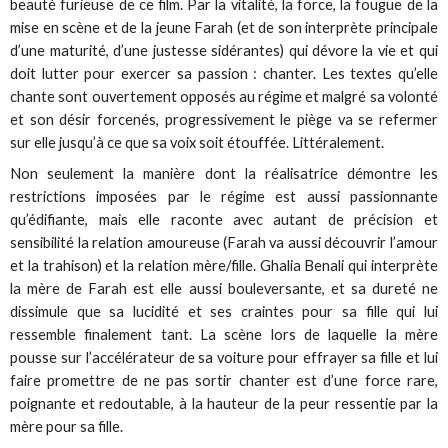
beauté furieuse de ce film. Par la vitalité, la force, la fougue de la
mise en scène et de la jeune Farah (et de son interprète principale
d’une maturité, d’une justesse sidérantes) qui dévore la vie et qui
doit lutter pour exercer sa passion : chanter. Les textes qu’elle
chante sont ouvertement opposés au régime et malgré sa volonté
et son désir forcenés, progressivement le piège va se refermer
sur elle jusqu’à ce que sa voix soit étouffée. Littéralement.
Non seulement la manière dont la réalisatrice démontre les
restrictions imposées par le régime est aussi passionnante
qu’édifiante, mais elle raconte avec autant de précision et
sensibilité la relation amoureuse (Farah va aussi découvrir l’amour
et la trahison) et la relation mère/fille. Ghalia Benali qui interprète
la mère de Farah est elle aussi bouleversante, et sa dureté ne
dissimule que sa lucidité et ses craintes pour sa fille qui lui
ressemble finalement tant. La scène lors de laquelle la mère
pousse sur l’accélérateur de sa voiture pour effrayer sa fille et lui
faire promettre de ne pas sortir chanter est d’une force rare,
poignante et redoutable, à la hauteur de la peur ressentie par la
mère pour sa fille.