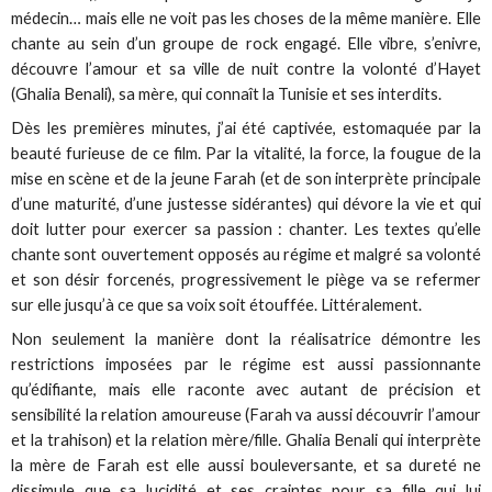
médecin… mais elle ne voit pas les choses de la même manière. Elle
chante au sein d’un groupe de rock engagé. Elle vibre, s’enivre,
découvre l’amour et sa ville de nuit contre la volonté d’Hayet
(Ghalia Benali), sa mère, qui connaît la Tunisie et ses interdits.
Dès les premières minutes, j’ai été captivée, estomaquée par la
beauté furieuse de ce film. Par la vitalité, la force, la fougue de la
mise en scène et de la jeune Farah (et de son interprète principale
d’une maturité, d’une justesse sidérantes) qui dévore la vie et qui
doit lutter pour exercer sa passion : chanter. Les textes qu’elle
chante sont ouvertement opposés au régime et malgré sa volonté
et son désir forcenés, progressivement le piège va se refermer
sur elle jusqu’à ce que sa voix soit étouffée. Littéralement.
Non seulement la manière dont la réalisatrice démontre les
restrictions imposées par le régime est aussi passionnante
qu’édifiante, mais elle raconte avec autant de précision et
sensibilité la relation amoureuse (Farah va aussi découvrir l’amour
et la trahison) et la relation mère/fille. Ghalia Benali qui interprète
la mère de Farah est elle aussi bouleversante, et sa dureté ne
dissimule que sa lucidité et ses craintes pour sa fille qui lui