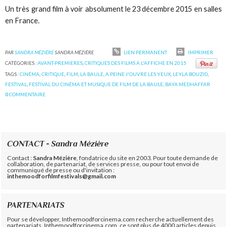
Un très grand film à voir absolument le 23 décembre 2015 en salles
en France.
PAR
SANDRA MÉZIÈRE
SANDRA MÉZIÈRE
LIEN PERMANENT
IMPRIMER
CATÉGORIES :
AVANT-PREMIERES
,
CRITIQUES DES FILMS A L'AFFICHE EN 2015
TAGS :
CINÉMA
,
CRITIQUE
,
FILM
,
LA BAULE
,
A PEINE J'OUVRE LES YEUX
,
LEYLA BOUZID
,
FESTIVAL
,
FESTIVAL DU CINÉMA ET MUSIQUE DE FILM DE LA BAULE
,
BAYA MEDHAFFAR
0
COMMENTAIRE
CONTACT - Sandra Mézière
Contact :
Sandra Mézière
, fondatrice du site en 2003. Pour toute demande de
collaboration, de partenariat, de services presse, ou pour tout envoi de
communiqué de presse ou d'invitation :
inthemoodforfilmfestivals@gmail.com
PARTENARIATS
Pour se développer, Inthemoodforcinema.com recherche actuellement des
partenariats. Inthemoodforcinema.com, ce sont plus de 4000 articles depuis