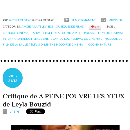
PAR
SANDRA MÉZIÈRE
SANDRA MÉZIÈRE
LIEN PERMANENT
IMPRIMER
CATÉGORIES :
A VOIR A LA TELEVISION : CRITIQUES DE FILMS
TAGS :
CRITIQUE
,
CINÉMA
,
FESTIVAL
,
FILM
,
LEYLA BOUZID
,
A PEINE J'OUVRE LES YEUX
,
FESTIVAL
INTERNATIONAL DU FILM DE SAINT-JEAN-DE-LUZ
,
FESTIVAL DU CINÉMA ET MUSIQUE DE
FILM DE LA BAULE
,
TÉLÉVISION
,
IN THE MOOD FOR CINEMA
0
COMMENTAIRE
2015
21/12
Critique de A PEINE J'OUVRE LES YEUX
de Leyla Bouzid
Share