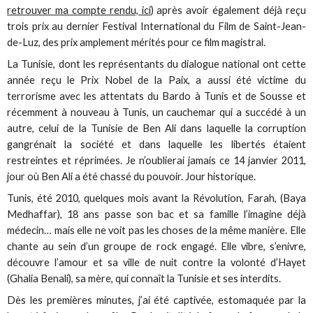
retrouver ma compte rendu, ici
) après avoir également déjà reçu
trois prix au dernier Festival International du Film de Saint-Jean-
de-Luz, des prix amplement mérités pour ce film magistral.
La Tunisie, dont les représentants du dialogue national ont cette
année reçu le Prix Nobel de la Paix, a aussi été victime du
terrorisme avec les attentats du Bardo à Tunis et de Sousse et
récemment à nouveau à Tunis, un cauchemar qui a succédé à un
autre, celui de la Tunisie de Ben Ali dans laquelle la corruption
gangrénait la société et dans laquelle les libertés étaient
restreintes et réprimées. Je n’oublierai jamais ce 14 janvier 2011,
jour où Ben Ali a été chassé du pouvoir. Jour historique.
Tunis, été 2010, quelques mois avant la Révolution, Farah, (Baya
Medhaffar), 18 ans passe son bac et sa famille l’imagine déjà
médecin… mais elle ne voit pas les choses de la même manière. Elle
chante au sein d’un groupe de rock engagé. Elle vibre, s’enivre,
découvre l’amour et sa ville de nuit contre la volonté d’Hayet
(Ghalia Benali), sa mère, qui connaît la Tunisie et ses interdits.
Dès les premières minutes, j’ai été captivée, estomaquée par la