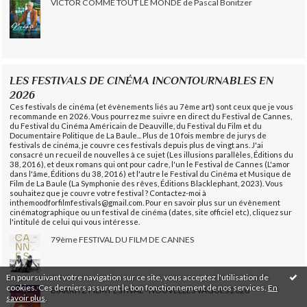
VICTOR COMME TOUT LE MONDE de Pascal Bonitzer
LES FESTIVALS DE CINÉMA INCONTOURNABLES EN
2026
Ces festivals de cinéma (et évènements liés au 7ème art) sont ceux que je vous
recommande en 2026. Vous pourrez me suivre en direct du Festival de Cannes,
du Festival du Cinéma Américain de Deauville, du Festival du Film et du
Documentaire Politique de La Baule... Plus de 10 fois membre de jurys de
festivals de cinéma, je couvre ces festivals depuis plus de vingt ans. J'ai
consacré un recueil de nouvelles à ce sujet (Les illusions parallèles, Éditions du
38, 2016), et deux romans qui ont pour cadre, l'un le Festival de Cannes (L'amor
dans l'âme, Éditions du 38, 2016) et l'autre le Festival du Cinéma et Musique de
Film de La Baule (La Symphonie des rêves, Éditions Blacklephant, 2023). Vous
souhaitez que je couvre votre festival ? Contactez-moi à
inthemoodforfilmfestivals@gmail.com. Pour en savoir plus sur un évènement
cinématographique ou un festival de cinéma (dates, site officiel etc), cliquez sur
l'intitulé de celui qui vous intéresse.
79ème FESTIVAL DU FILM DE CANNES
En poursuivant votre navigation sur ce site, vous acceptez l'utilisation de
cookies. Ces derniers assurent le bon fonctionnement de nos services.
En
BIARRITZ FILM FESTIVAL - NOUVELLES VAGUES 2026
savoir plus
.