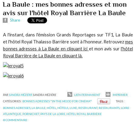
La Baule : mes bonnes adresses et mon
avis sur l'hôtel Royal Barrière La Baule
Share
A l'instant, dans l'émission Grands Reportages sur TF1, La Baule
et l'hôtel Royal Thalasso Barrière sont à l'honneur. Retrouvez
mes
bonnes adresses à La Baule en cliquant ici
et mon avis sur
l'hôtel
Royal Barrière de La Baule en cliquant là.
PAR
SANDRA MÉZIÈRE
SANDRA MÉZIÈRE
LIEN PERMANENT
IMPRIMER
CATÉGORIES :
BONNES ADRESSES "IN THE MOOD FOR CINEMA"
TAGS :
BONNES ADRESSES
,
LA BAULE
,
HÔTEL
,
HÔTELS
,
LUXE
,
RESTAURANT
,
RESTAURANTS
,
LOIRE
ATLANTIQUE
,
PORNICHET
,
PAYS DE LA LOIRE
,
HÔTEL ROYAL BARRIÈRE
0
COMMENTAIRE