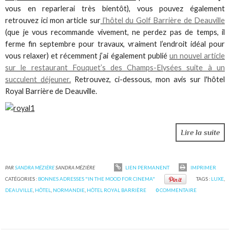
vous en reparlerai très bientôt), vous pouvez également
retrouvez ici mon article sur
l’hôtel du Golf Barrière de Deauville
(que je vous recommande vivement, ne perdez pas de temps, il
ferme fin septembre pour travaux, vraiment l’endroit idéal pour
vous relaxer) et récemment j’ai également publié
un nouvel article
sur le restaurant Fouquet’s des Champs-Elysées suite à un
succulent déjeuner.
Retrouvez, ci-dessous, mon avis sur l'hôtel
Royal Barrière de Deauville.
Lire la suite
PAR
SANDRA MÉZIÈRE
SANDRA MÉZIÈRE
LIEN PERMANENT
IMPRIMER
CATÉGORIES :
BONNES ADRESSES "IN THE MOOD FOR CINEMA"
TAGS :
LUXE
,
DEAUVILLE
,
HÔTEL
,
NORMANDIE
,
HÔTEL ROYAL BARRIÈRE
0
COMMENTAIRE