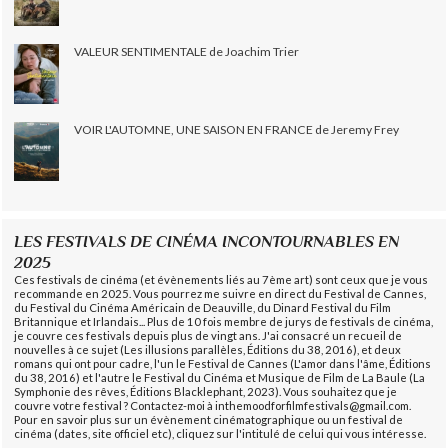
VALEUR SENTIMENTALE de Joachim Trier
VOIR L'AUTOMNE, UNE SAISON EN FRANCE de Jeremy Frey
LES FESTIVALS DE CINÉMA INCONTOURNABLES EN
2025
Ces festivals de cinéma (et évènements liés au 7ème art) sont ceux que je vous
recommande en 2025. Vous pourrez me suivre en direct du Festival de Cannes,
du Festival du Cinéma Américain de Deauville, du Dinard Festival du Film
Britannique et Irlandais... Plus de 10 fois membre de jurys de festivals de cinéma,
je couvre ces festivals depuis plus de vingt ans. J'ai consacré un recueil de
nouvelles à ce sujet (Les illusions parallèles, Éditions du 38, 2016), et deux
romans qui ont pour cadre, l'un le Festival de Cannes (L'amor dans l'âme, Éditions
du 38, 2016) et l'autre le Festival du Cinéma et Musique de Film de La Baule (La
Symphonie des rêves, Éditions Blacklephant, 2023). Vous souhaitez que je
couvre votre festival ? Contactez-moi à inthemoodforfilmfestivals@gmail.com.
Pour en savoir plus sur un évènement cinématographique ou un festival de
cinéma (dates, site officiel etc), cliquez sur l'intitulé de celui qui vous intéresse.