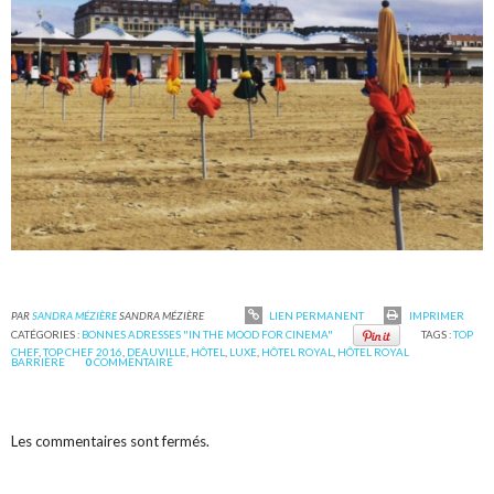
PAR
SANDRA MÉZIÈRE
SANDRA MÉZIÈRE
LIEN PERMANENT
IMPRIMER
CATÉGORIES :
BONNES ADRESSES "IN THE MOOD FOR CINEMA"
TAGS :
TOP
CHEF
,
TOP CHEF 2016
,
DEAUVILLE
,
HÔTEL
,
LUXE
,
HÔTEL ROYAL
,
HÔTEL ROYAL
BARRIÈRE
0
COMMENTAIRE
Les commentaires sont fermés.