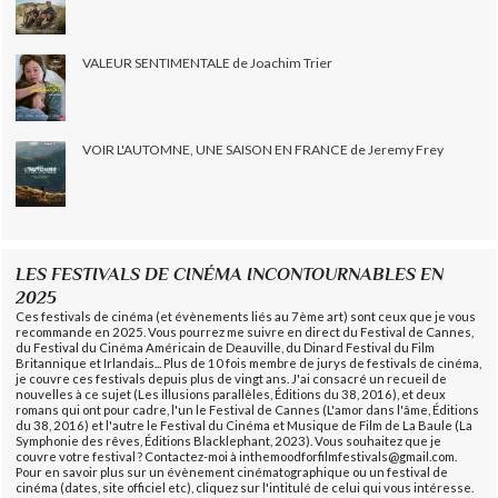
VALEUR SENTIMENTALE de Joachim Trier
VOIR L'AUTOMNE, UNE SAISON EN FRANCE de Jeremy Frey
LES FESTIVALS DE CINÉMA INCONTOURNABLES EN
2025
Ces festivals de cinéma (et évènements liés au 7ème art) sont ceux que je vous
recommande en 2025. Vous pourrez me suivre en direct du Festival de Cannes,
du Festival du Cinéma Américain de Deauville, du Dinard Festival du Film
Britannique et Irlandais... Plus de 10 fois membre de jurys de festivals de cinéma,
je couvre ces festivals depuis plus de vingt ans. J'ai consacré un recueil de
nouvelles à ce sujet (Les illusions parallèles, Éditions du 38, 2016), et deux
romans qui ont pour cadre, l'un le Festival de Cannes (L'amor dans l'âme, Éditions
du 38, 2016) et l'autre le Festival du Cinéma et Musique de Film de La Baule (La
Symphonie des rêves, Éditions Blacklephant, 2023). Vous souhaitez que je
couvre votre festival ? Contactez-moi à inthemoodforfilmfestivals@gmail.com.
Pour en savoir plus sur un évènement cinématographique ou un festival de
cinéma (dates, site officiel etc), cliquez sur l'intitulé de celui qui vous intéresse.