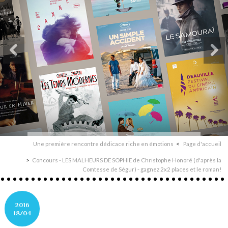
Une première rencontre dédicace riche en émotions
Page d'accueil
Concours - LES MALHEURS DE SOPHIE de Christophe Honoré (d'après la
Comtesse de Ségur) - gagnez 2x2 places et le roman!
2016
18/04