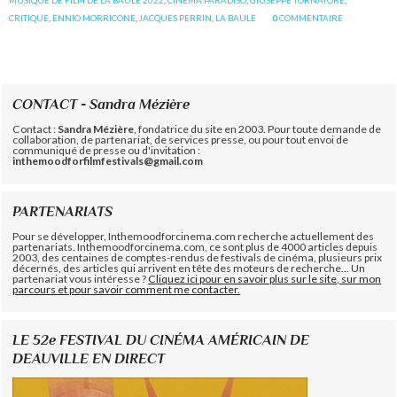
MUSIQUE DE FILM DE LA BAULE 2022
,
CINEMA PARADISO
,
GIUSEPPE TORNATORE
,
CRITIQUE
,
ENNIO MORRICONE
,
JACQUES PERRIN
,
LA BAULE
0
COMMENTAIRE
CONTACT - Sandra Mézière
Contact :
Sandra Mézière
, fondatrice du site en 2003. Pour toute demande de
collaboration, de partenariat, de services presse, ou pour tout envoi de
communiqué de presse ou d'invitation :
inthemoodforfilmfestivals@gmail.com
PARTENARIATS
Pour se développer, Inthemoodforcinema.com recherche actuellement des
partenariats. Inthemoodforcinema.com, ce sont plus de 4000 articles depuis
2003, des centaines de comptes-rendus de festivals de cinéma, plusieurs prix
décernés, des articles qui arrivent en tête des moteurs de recherche... Un
partenariat vous intéresse ?
Cliquez ici pour en savoir plus sur le site, sur mon
parcours et pour savoir comment me contacter.
LE 52e FESTIVAL DU CINÉMA AMÉRICAIN DE
DEAUVILLE EN DIRECT