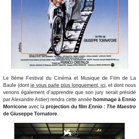
Le 8ème Festival du Cinéma et Musique de Film de La
Baule (dont
je vous parle plus longuement, ici
, et dont nous
venons également d’apprendre que son jury serait présidé
par Alexandre Astier) rendra cette année
hommage à Ennio
Morricone
avec la
projection du film
Ennio : The Maestro
de Giuseppe Tornatore
.