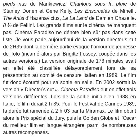
pieds nus
de Mankiewicz.
Chantons sous la pluie
de
Stanley Donen et Gene Kelly.
Les Ensorcelés
de Minelli.
The Artist
d’Hazanavicius,
La La Land
de Damien Chazelle.
8 ½
de Fellini. Les grands films sur le cinéma ne manquent
pas. Cinéma Paradiso ne dénote bien sûr pas dans cette
liste. Je vous parle aujourd’hui de la version director’s cut
de 2H35 dont la dernière partie évoque l’amour de jeunesse
de Toto (incarné alors par Brigitte Fossey, coupée dans les
autres versions.) La version originale de 173 minutes avait
en effet été classifiée défavorablement lors de sa
présentation au comité de censure italien en 1989. Le film
fut donc écourté pour sa sortie en salle. En 2002 sortait la
version « Director's cut ».
Cinema Paradiso
eut en effet trois
versions différentes. Lors de la sortie initiale en 1988 en
Italie, le film durait 2 h 35. Pour le Festival de Cannes 1989,
la durée fut ramenée à 2 h 03 par la Miramax. Le film obtint
alors le Prix spécial du Jury, puis le Golden Globe et l’Oscar
du meilleur film en langue étrangère, parmi de nombreuses
autres récompenses.