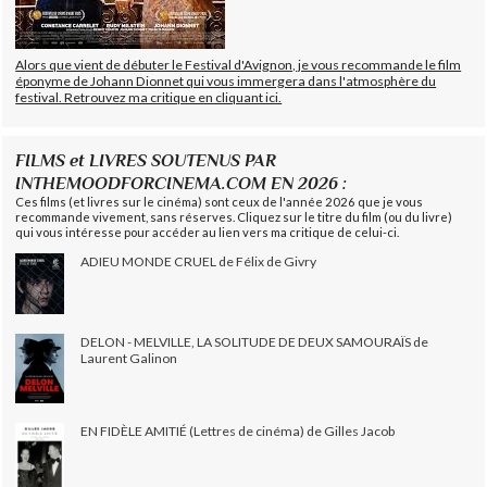
Alors que vient de débuter le Festival d'Avignon, je vous recommande le film
éponyme de Johann Dionnet qui vous immergera dans l'atmosphère du
festival. Retrouvez ma critique en cliquant ici.
FILMS et LIVRES SOUTENUS PAR
INTHEMOODFORCINEMA.COM EN 2026 :
Ces films (et livres sur le cinéma) sont ceux de l'année 2026 que je vous
recommande vivement, sans réserves. Cliquez sur le titre du film (ou du livre)
qui vous intéresse pour accéder au lien vers ma critique de celui-ci.
ADIEU MONDE CRUEL de Félix de Givry
DELON - MELVILLE, LA SOLITUDE DE DEUX SAMOURAÏS de
Laurent Galinon
EN FIDÈLE AMITIÉ (Lettres de cinéma) de Gilles Jacob