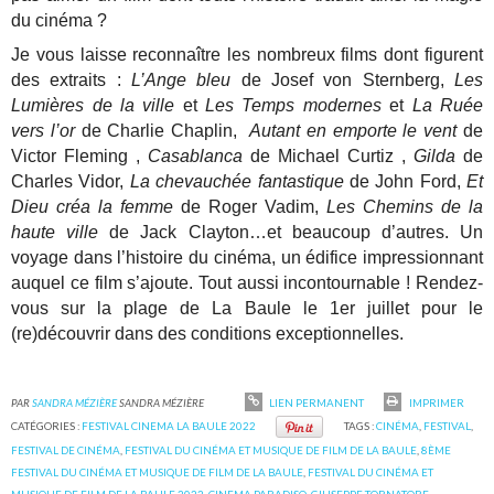
du cinéma ?
Je vous laisse reconnaître les nombreux films dont figurent
des extraits :
L’Ange bleu
de Josef von Sternberg,
Les
Lumières de la ville
et
Les Temps modernes
et
La Ruée
vers l’or
de Charlie Chaplin,
Autant en emporte le vent
de
Victor Fleming ,
Casablanca
de Michael Curtiz ,
Gilda
de
Charles Vidor,
La chevauchée fantastique
de John Ford,
Et
Dieu créa la femme
de Roger Vadim,
Les Chemins de la
haute ville
de Jack Clayton…et beaucoup d’autres.
Un
voyage dans l’histoire du cinéma, un édifice impressionnant
auquel ce film s’ajoute. Tout aussi incontournable ! Rendez-
vous sur la plage de La Baule le 1er juillet pour le
(re)découvrir dans des conditions exceptionnelles.
PAR
SANDRA MÉZIÈRE
SANDRA MÉZIÈRE
LIEN PERMANENT
IMPRIMER
CATÉGORIES :
FESTIVAL CINEMA LA BAULE 2022
TAGS :
CINÉMA
,
FESTIVAL
,
FESTIVAL DE CINÉMA
,
FESTIVAL DU CINÉMA ET MUSIQUE DE FILM DE LA BAULE
,
8ÈME
FESTIVAL DU CINÉMA ET MUSIQUE DE FILM DE LA BAULE
,
FESTIVAL DU CINÉMA ET