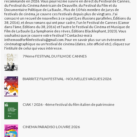
recommande en 2026. Vous pourrez me suivre en direct du Festival de Cannes,
du Festival du Cinéma Américain de Deauville, du Festival du Film et du
Documentaire Politique de La Baule... Plus de 10 fois membre de jurys de
festivals de cinéma, je couvre ces festivals depuis plus de vingt ans. J'ai
consacré un recueil de nouvelles à ce sujet (Les illusions parallèles, Éditions du
38, 2016), et deux romans qui ont pour cadre, l'un le Festival de Cannes (L'amor
dans l'âme, Éditions du 38, 2016) et l'autre le Festival du Cinéma et Musique de
Film de La Baule (La Symphonie des rêves, Éditions Blacklephant, 2023). Vous
souhaitez que je couvre votre festival ? Contactez-moi à
inthemoodforfilmfestivals@gmail.com. Pour en savoir plus sur un évènement
cinématographique ou un festival de cinéma (dates, site officiel etc), cliquez sur
l'intitulé de celui qui vous intéresse.
79ème FESTIVAL DU FILM DE CANNES
BIARRITZ FILM FESTIVAL - NOUVELLES VAGUES 2026
CIAK ! 2026 - 4ème festival du film italien de patrimoine
CINEMA PARADISO LOUVRE 2026