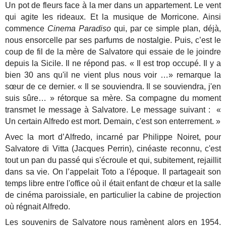
Un pot de fleurs face à la mer dans un appartement. Le vent
qui agite les rideaux. Et la musique de Morricone. Ainsi
commence
Cinema Paradiso
qui, par ce simple plan, déjà,
nous ensorcelle par ses parfums de nostalgie. Puis, c’est le
coup de fil de la mère de Salvatore qui essaie de le joindre
depuis la Sicile. Il ne répond pas. « Il est trop occupé. Il y a
bien 30 ans qu'il ne vient plus nous voir …» remarque la
sœur de ce dernier. « Il se souviendra. Il se souviendra, j'en
suis sûre… » rétorque sa mère. Sa compagne du moment
transmet le message à Salvatore. Le message suivant : «
Un certain Alfredo est mort. Demain, c'est son enterrement. »
Avec la mort d’Alfredo, incarné par Philippe Noiret, pour
Salvatore di Vitta (Jacques Perrin), cinéaste reconnu, c'est
tout un pan du passé qui s'écroule et qui, subitement, rejaillit
dans sa vie. On l’appelait Toto a l'époque. Il partageait son
temps libre entre l'office où il était enfant de chœur et la salle
de cinéma paroissiale, en particulier la cabine de projection
où régnait Alfredo.
Les souvenirs de Salvatore nous ramènent alors en 1954.