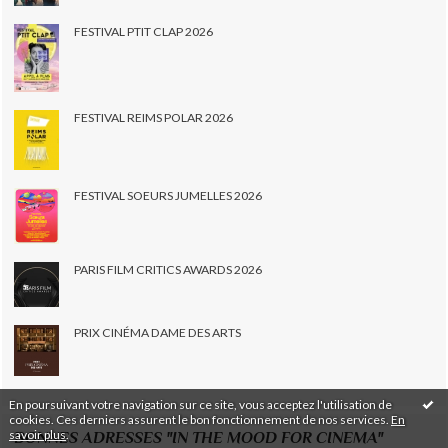
FESTIVAL PTIT CLAP 2026
FESTIVAL REIMS POLAR 2026
FESTIVAL SOEURS JUMELLES 2026
PARIS FILM CRITICS AWARDS 2026
PRIX CINÉMA DAME DES ARTS
En poursuivant votre navigation sur ce site, vous acceptez l'utilisation de
cookies. Ces derniers assurent le bon fonctionnement de nos services.
En
savoir plus
.
BONNES ADRESSES "IN THE MOOD FOR CINEMA"