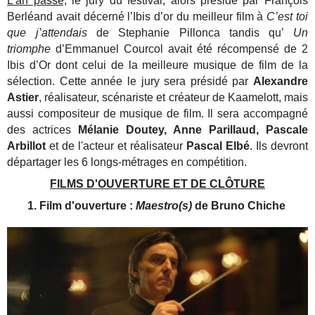
L’an passé,
le jury du festival, alors présidé par François
Berléand avait décerné l’Ibis d’or du meilleur film à
C’est toi
que j’attendais
de Stephanie Pillonca tandis qu’
Un
triomphe
d’Emmanuel Courcol avait été récompensé de 2
Ibis d’Or dont celui de la meilleure musique de film de la
sélection. Cette année le jury sera présidé par
Alexandre
Astier
, réalisateur, scénariste et créateur de Kaamelott, mais
aussi compositeur de musique de film. Il sera accompagné
des actrices
Mélanie Doutey, Anne Parillaud, Pascale
Arbillot
et de l'acteur et réalisateur
Pascal Elbé
. Ils devront
départager les 6 longs-métrages en compétition.
FILMS D'OUVERTURE ET DE CLÔTURE
1. Film d'ouverture :
Maestro(s)
de Bruno Chiche