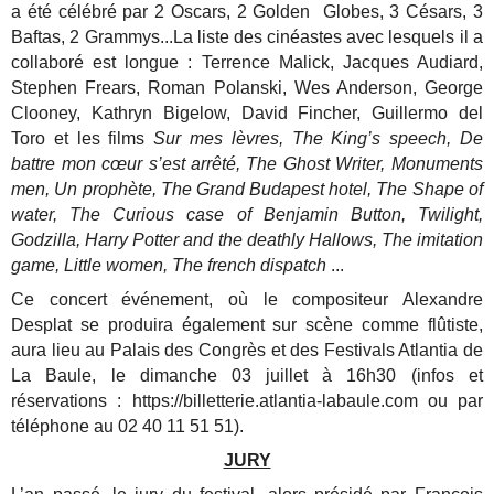
a été célébré par 2 Oscars, 2 Golden Globes, 3 Césars, 3
Baftas, 2 Grammys...La liste des cinéastes avec lesquels il a
collaboré est longue : Terrence Malick, Jacques Audiard,
Stephen Frears, Roman Polanski, Wes Anderson, George
Clooney, Kathryn Bigelow, David Fincher, Guillermo del
Toro et les films
Sur mes lèvres, The King’s speech, De
battre mon cœur s’est arrêté, The Ghost Writer, Monuments
men, Un prophète, The Grand Budapest hotel, The Shape of
water, The Curious case of Benjamin Button, Twilight,
Godzilla, Harry Potter and the deathly Hallows, The imitation
game, Little women, The french dispatch
...
Ce concert événement, où le compositeur Alexandre
Desplat se produira également sur scène comme flûtiste,
aura lieu au Palais des Congrès et des Festivals Atlantia de
La Baule, le dimanche 03 juillet à 16h30 (infos et
réservations : https://billetterie.atlantia-labaule.com ou par
téléphone au 02 40 11 51 51).
JURY