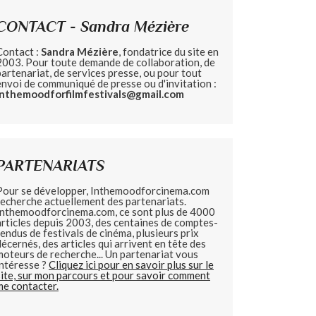
CONTACT - Sandra Mézière
Contact :
Sandra Mézière
, fondatrice du site en
2003. Pour toute demande de collaboration, de
partenariat, de services presse, ou pour tout
envoi de communiqué de presse ou d'invitation :
inthemoodforfilmfestivals@gmail.com
PARTENARIATS
Pour se développer, Inthemoodforcinema.com
recherche actuellement des partenariats.
Inthemoodforcinema.com, ce sont plus de 4000
articles depuis 2003, des centaines de comptes-
rendus de festivals de cinéma, plusieurs prix
décernés, des articles qui arrivent en tête des
moteurs de recherche... Un partenariat vous
intéresse ?
Cliquez ici pour en savoir plus sur le
site, sur mon parcours et pour savoir comment
me contacter.