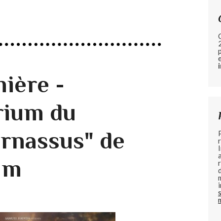
ière -
rium du
rnassus" de
iam