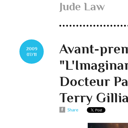
Jude Law
Avant-prem
2009
07/11
"L'Imagina
Docteur Pa
Terry Gill
Share