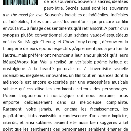
de nos souvenirs. Souvenirs sacrés, idéalisés
peut-être. Sacrés aussi sont les souvenirs
d’In the mood for love
. Souvenirs indicibles et indélébiles. Indicibles
et indélébiles, telles sont aussi les émotions que procure ce film
envoûtant… à l’image des sentiments qu’il retranscrit. A partir d’un
synopsis plutôt conventionnel ,d’un schéma vaudevillesque(deux
voisins ,Su -Maggie Cheung- et Chow-Tony Leung- , découvrent la
tromperie de leurs époux respectifs ,s’éprennent peu à peu l’un de
l’autre…mais préfèreront renoncer à leur amour plutôt qu’à leurs
idéaux),Wong Kar Wai a réalisé un véritable poème lyrique et
nostalgique à la beauté picturale et à l’inventivité visuelle
indéniables, inégalées, innovantes, un film tout en nuances dont la
mélancolie est encore exacerbée par une atmosphère musicale
sublime qui cristallise les sentiments retenus des personnages.
Poème langoureux et nostalgique qui nous entraîne, nous
emporte délicieusement dans sa mélodieuse complainte.
Rarement, voire jamais, au cinéma les frémissements, les
palpitations, l’intransmissible incandescence d’un amour implicite,
interdit, et ainsi sublimés, avaient été aussi bien suggérés à tel
point que les sentiments des personnages semblent émaner de