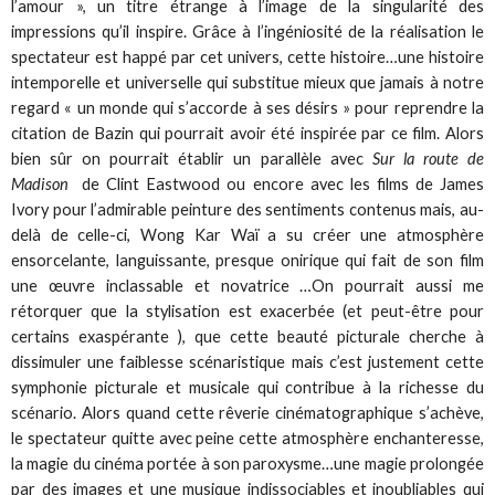
l’amour », un titre étrange à l’image de la singularité des
impressions qu’il inspire. Grâce à l’ingéniosité de la réalisation le
spectateur est happé par cet univers, cette histoire…une histoire
intemporelle et universelle qui substitue mieux que jamais à notre
regard « un monde qui s’accorde à ses désirs » pour reprendre la
citation de Bazin qui pourrait avoir été inspirée par ce film. Alors
bien sûr on pourrait établir un parallèle avec
Sur la route de
Madison
de Clint Eastwood ou encore avec les films de James
Ivory pour l’admirable peinture des sentiments contenus mais, au-
delà de celle-ci, Wong Kar Waï a su créer une atmosphère
ensorcelante, languissante, presque onirique qui fait de son film
une œuvre inclassable et novatrice …On pourrait aussi me
rétorquer que la stylisation est exacerbée (et peut-être pour
certains exaspérante ), que cette beauté picturale cherche à
dissimuler une faiblesse scénaristique mais c’est justement cette
symphonie picturale et musicale qui contribue à la richesse du
scénario. Alors quand cette rêverie cinématographique s’achève,
le spectateur quitte avec peine cette atmosphère enchanteresse,
la magie du cinéma portée à son paroxysme…une magie prolongée
par des images et une musique indissociables et inoubliables qui