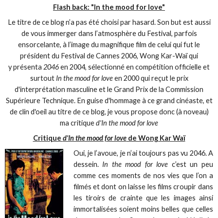
Flash back: "In the mood for love"
Le titre de ce blog n’a pas été choisi par hasard. Son but est aussi
de vous immerger dans l’atmosphère du Festival, parfois
ensorcelante, à l’image du magnifique film de celui qui fut le
président du Festival de Cannes 2006, Wong Kar-Waï qui
y présenta
2046
en 2004, sélectionné en compétition officielle et
surtout
In the mood for love
en 2000 qui reçut le prix
d'interprétation masculine et le Grand Prix de la Commission
Supérieure Technique. En guise d'hommage à ce grand cinéaste, et
de clin d'oeil au titre de ce blog, je vous propose donc (à noveau)
ma critique
d'In the mood for love
Critique
d'In the mood for love
de Wong Kar Waï
Oui, je l’avoue, je n’ai toujours pas vu 2046. A
dessein.
In the mood for love
c’est un peu
comme ces moments de nos vies que l’on a
filmés et dont on laisse les films croupir dans
les tiroirs de crainte que les images ainsi
immortalisées soient moins belles que celles