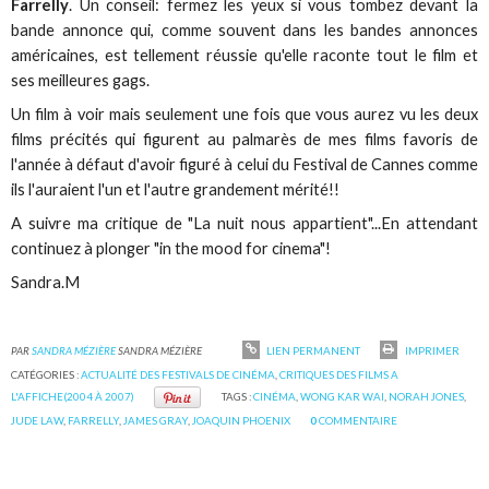
Farrelly
. Un conseil: fermez les yeux si vous tombez devant la
bande annonce qui, comme souvent dans les bandes annonces
américaines, est tellement réussie qu'elle raconte tout le film et
ses meilleures gags.
Un film à voir mais seulement une fois que vous aurez vu les deux
films précités qui figurent au palmarès de mes films favoris de
l'année à défaut d'avoir figuré à celui du Festival de Cannes comme
ils l'auraient l'un et l'autre grandement mérité!!
A suivre ma critique de "La nuit nous appartient"...En attendant
continuez à plonger "in the mood for cinema"!
Sandra.M
PAR
SANDRA MÉZIÈRE
SANDRA MÉZIÈRE
LIEN PERMANENT
IMPRIMER
CATÉGORIES :
ACTUALITÉ DES FESTIVALS DE CINÉMA
,
CRITIQUES DES FILMS A
L'AFFICHE(2004 À 2007)
TAGS :
CINÉMA
,
WONG KAR WAI
,
NORAH JONES
,
JUDE LAW
,
FARRELLY
,
JAMES GRAY
,
JOAQUIN PHOENIX
0
COMMENTAIRE