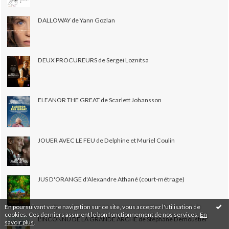
DALLOWAY de Yann Gozlan
DEUX PROCUREURS de Sergei Loznitsa
ELEANOR THE GREAT de Scarlett Johansson
JOUER AVEC LE FEU de Delphine et Muriel Coulin
JUS D'ORANGE d'Alexandre Athané (court-métrage)
En poursuivant votre navigation sur ce site, vous acceptez l'utilisation de
cookies. Ces derniers assurent le bon fonctionnement de nos services.
En
L'INCONNU DE LA GRANDE ARCHE de Stéphane Demoustier
savoir plus
.