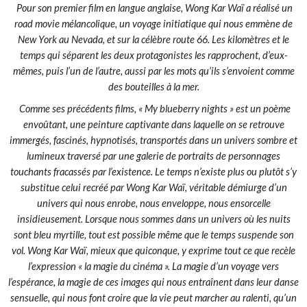
Pour son premier film en langue anglaise, Wong Kar Waï a réalisé un
road movie mélancolique, un voyage initiatique qui nous emmène de
New York au Nevada, et sur la célèbre route 66. Les kilomètres et le
temps qui séparent les deux protagonistes les rapprochent, d’eux-
mêmes, puis l’un de l’autre, aussi par les mots qu’ils s’envoient comme
des bouteilles à la mer.
Comme ses précédents films, « My blueberry nights » est un poème
envoûtant, une peinture captivante dans laquelle on se retrouve
immergés, fascinés, hypnotisés, transportés dans un univers sombre et
lumineux traversé par une galerie de portraits de personnages
touchants fracassés par l’existence. Le temps n’existe plus ou plutôt s’y
substitue celui recréé par Wong Kar Waï, véritable démiurge d’un
univers qui nous enrobe, nous enveloppe, nous ensorcelle
insidieusement. Lorsque nous sommes dans un univers où les nuits
sont bleu myrtille, tout est possible même que le temps suspende son
vol. Wong Kar Waï, mieux que quiconque, y exprime tout ce que recèle
l’expression « la magie du cinéma ». La magie d’un voyage vers
l’espérance, la magie de ces images qui nous entraînent dans leur danse
sensuelle, qui nous font croire que la vie peut marcher au ralenti, qu’un