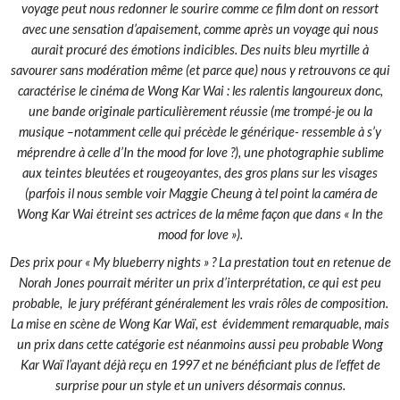
voyage peut nous redonner le sourire comme ce film dont on ressort
avec une sensation d’apaisement, comme après un voyage qui nous
aurait procuré des émotions indicibles. Des nuits bleu myrtille à
savourer sans modération même (et parce que) nous y retrouvons ce qui
caractérise le cinéma de Wong Kar Wai : les ralentis langoureux donc,
une bande originale particulièrement réussie (me trompé-je ou la
musique –notamment celle qui précède le générique- ressemble à s’y
méprendre à celle d’In the mood for love ?), une photographie sublime
aux teintes bleutées et rougeoyantes, des gros plans sur les visages
(parfois il nous semble voir Maggie Cheung à tel point la caméra de
Wong Kar Wai étreint ses actrices de la même façon que dans « In the
mood for love »).
Des prix pour « My blueberry nights » ? La prestation tout en retenue de
Norah Jones pourrait mériter un prix d’interprétation, ce qui est peu
probable, le jury préférant généralement les vrais rôles de composition.
La mise en scène de Wong Kar Waï, est évidemment remarquable, mais
un prix dans cette catégorie est néanmoins aussi peu probable Wong
Kar Waï l’ayant déjà reçu en 1997 et ne bénéficiant plus de l’effet de
surprise pour un style et un univers désormais connus.