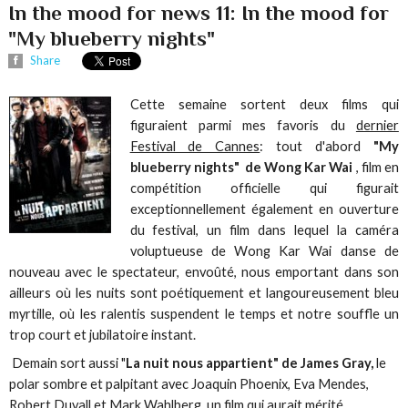
In the mood for news 11: In the mood for
"My blueberry nights"
Share
Cette semaine sortent deux films qui
figuraient parmi mes favoris du
dernier
Festival de Cannes
: tout d'abord
"My
blueberry nights" de Wong Kar Wai
, film en
compétition officielle qui figurait
exceptionnellement également en ouverture
du festival, un film dans lequel la caméra
voluptueuse de Wong Kar Wai danse de
nouveau avec le spectateur, envoûté, nous emportant dans son
ailleurs où les nuits sont poétiquement et langoureusement bleu
myrtille, où les ralentis suspendent le temps et notre souffle un
trop court et jubilatoire instant.
Demain sort aussi "
La nuit nous appartient" de James Gray,
le
polar sombre et palpitant avec Joaquin Phoenix, Eva Mendes,
Robert Duvall et Mark Wahlberg, un film qui aurait mérité