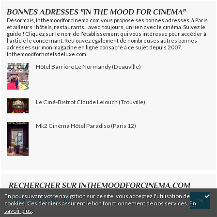
BONNES ADRESSES "IN THE MOOD FOR CINEMA"
Désormais, Inthemoodforcinema.com vous propose ses bonnes adresses, à Paris
et ailleurs : hôtels, restaurants... avec, toujours, un lien avec le cinéma. Suivez le
guide ! Cliquez sur le nom de l'établissement qui vous intéresse pour accéder à
l'article le concernant. Retrouvez également de nombreuses autres bonnes
adresses sur mon magazine en ligne consacré à ce sujet depuis 2007,
Inthemoodforhotelsdeluxe.com.
Hôtel Barrière Le Normandy (Deauville)
Le Ciné-Bistrot Claude Lelouch (Trouville)
Mk2 Cinéma Hôtel Paradiso (Paris 12)
RECHERCHER SUR INTHEMOODFORCINEMA.COM
En poursuivant votre navigation sur ce site, vous acceptez l'utilisation de
cookies. Ces derniers assurent le bon fonctionnement de nos services.
En
savoir plus
.