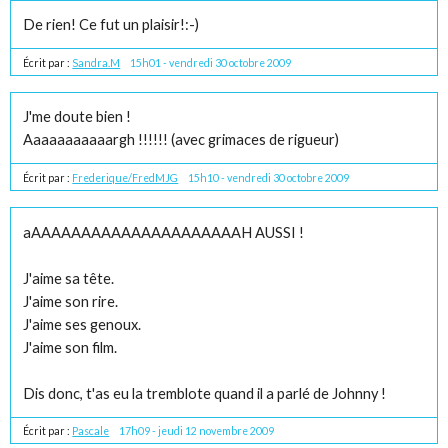
De rien! Ce fut un plaisir!:-)
Écrit par :
Sandra.M
15h01
-
vendredi 30
octobre 2009
J'me doute bien !
Aaaaaaaaaaargh !!!!!! (avec grimaces de rigueur)
Écrit par :
Frederique/FredMJG
15h10
-
vendredi 30
octobre 2009
aAAAAAAAAAAAAAAAAAAAAAH AUSSI !
J'aime sa tête.
J'aime son rire.
J'aime ses genoux.
J'aime son film.
Dis donc, t'as eu la tremblote quand il a parlé de Johnny !
Écrit par :
Pascale
17h09
-
jeudi 12
novembre 2009