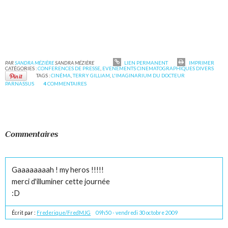
PAR
SANDRA MÉZIÈRE
SANDRA MÉZIÈRE
LIEN PERMANENT
IMPRIMER
CATÉGORIES :
CONFERENCES DE PRESSE
,
EVENEMENTS CINEMATOGRAPHIQUES DIVERS
TAGS :
CINÉMA
,
TERRY GILLIAM
,
L'IMAGINARIUM DU DOCTEUR
PARNASSUS
4
COMMENTAIRES
Commentaires
Gaaaaaaaah ! my heros !!!!!
merci d'illuminer cette journée
:D
Écrit par :
Frederique/FredMJG
09h50
-
vendredi 30
octobre 2009