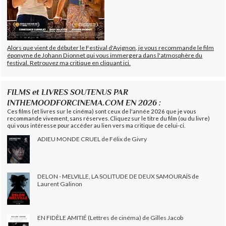
Alors que vient de débuter le Festival d'Avignon, je vous recommande le film
éponyme de Johann Dionnet qui vous immergera dans l'atmosphère du
festival. Retrouvez ma critique en cliquant ici.
FILMS et LIVRES SOUTENUS PAR
INTHEMOODFORCINEMA.COM EN 2026 :
Ces films (et livres sur le cinéma) sont ceux de l'année 2026 que je vous
recommande vivement, sans réserves. Cliquez sur le titre du film (ou du livre)
qui vous intéresse pour accéder au lien vers ma critique de celui-ci.
ADIEU MONDE CRUEL de Félix de Givry
DELON - MELVILLE, LA SOLITUDE DE DEUX SAMOURAÏS de
Laurent Galinon
EN FIDÈLE AMITIÉ (Lettres de cinéma) de Gilles Jacob