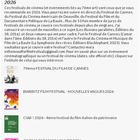
2026
Ces festivals de cinéma (et évènements liés au 7ème art) sont ceux que je vous
recommande en 2026. Vous pourrez me suivre en direct du Festival de Cannes,
du Festival du Cinéma Américain de Deauville, du Festival du Film et du
Documentaire Politique de La Baule... Plus de 10 fois membre de jurys de
festivals de cinéma, je couvre ces festivals depuis plus de vingt ans. J'ai
consacré un recueil de nouvelles à ce sujet (Les illusions parallèles, Éditions du
38, 2016), et deux romans qui ont pour cadre, l'un le Festival de Cannes (L'amor
dans l'âme, Éditions du 38, 2016) et l'autre le Festival du Cinéma et Musique de
Film de La Baule (La Symphonie des rêves, Éditions Blacklephant, 2023). Vous
souhaitez que je couvre votre festival ? Contactez-moi à
inthemoodforfilmfestivals@gmail.com. Pour en savoir plus sur un évènement
cinématographique ou un festival de cinéma (dates, site officiel etc), cliquez sur
l'intitulé de celui qui vous intéresse.
79ème FESTIVAL DU FILM DE CANNES
BIARRITZ FILM FESTIVAL - NOUVELLES VAGUES 2026
CIAK ! 2026 - 4ème festival du film italien de patrimoine