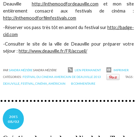
Deauville
http://inthemoodfordeauville.com
et mon site
entièrement consacré aux festivals de cinéma :
http://inthemoodforfilmfestivals.com
-Réserver vos pass très tôt en amont du festival sur
http://badge-
cid.com
-Consulter le site de la ville de Deauville pour préparer votre
séjour :
http://www.deauville.fr/FR/accueil/
PAR
SANDRA MÉZIÈRE
SANDRA MÉZIÈRE
LIEN PERMANENT
IMPRIMER
CATÉGORIES :
FESTIVAL DU CINEMA AMERICAIN DE DEAUVILLE 2013
TAGS :
DEAUVILLE
,
FESTIVAL
,
CINÉMA
,
AMÉRICAIN
0
COMMENTAIRE
2013
08/02