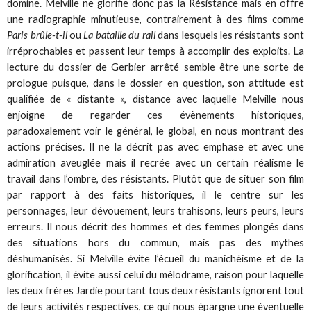
domine. Melville ne glorifie donc pas la Résistance mais en offre
une radiographie minutieuse, contrairement à des films comme
Paris brûle-t-il
ou
La bataille du rail
dans lesquels les résistants sont
irréprochables et passent leur temps à accomplir des exploits. La
lecture du dossier de Gerbier arrêté semble être une sorte de
prologue puisque, dans le dossier en question, son attitude est
qualifiée de « distante », distance avec laquelle Melville nous
enjoigne de regarder ces évènements historiques,
paradoxalement voir le général, le global, en nous montrant des
actions précises. Il ne la décrit pas avec emphase et avec une
admiration aveuglée mais il recrée avec un certain réalisme le
travail dans l’ombre, des résistants. Plutôt que de situer son film
par rapport à des faits historiques, il le centre sur les
personnages, leur dévouement, leurs trahisons, leurs peurs, leurs
erreurs. Il nous décrit des hommes et des femmes plongés dans
des situations hors du commun, mais pas des mythes
déshumanisés. Si Melville évite l’écueil du manichéisme et de la
glorification, il évite aussi celui du mélodrame, raison pour laquelle
les deux frères Jardie pourtant tous deux résistants ignorent tout
de leurs activités respectives, ce qui nous épargne une éventuelle