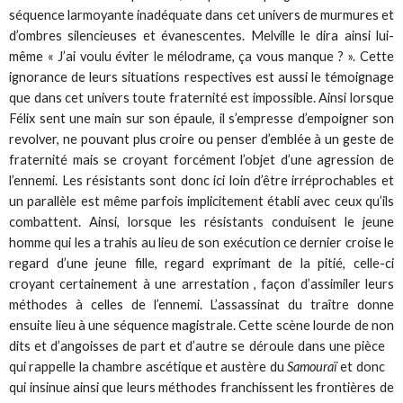
séquence larmoyante inadéquate dans cet univers de murmures et
d’ombres silencieuses et évanescentes. Melville le dira ainsi lui-
même « J’ai voulu éviter le mélodrame, ça vous manque ? ». Cette
ignorance de leurs situations respectives est aussi le témoignage
que dans cet univers toute fraternité est impossible. Ainsi lorsque
Félix sent une main sur son épaule, il s’empresse d’empoigner son
revolver, ne pouvant plus croire ou penser d’emblée à un geste de
fraternité mais se croyant forcément l’objet d’une agression de
l’ennemi. Les résistants sont donc ici loin d’être irréprochables et
un parallèle est même parfois implicitement établi avec ceux qu’ils
combattent. Ainsi, lorsque les résistants conduisent le jeune
homme qui les a trahis au lieu de son exécution ce dernier croise le
regard d’une jeune fille, regard exprimant de la pitié, celle-ci
croyant certainement à une arrestation , façon d’assimiler leurs
méthodes à celles de l’ennemi. L’assassinat du traître donne
ensuite lieu à une séquence magistrale. Cette scène lourde de non
dits et d’angoisses de part et d’autre se déroule dans une pièce
qui rappelle la chambre ascétique et austère du
Samouraï
et donc
qui insinue ainsi que leurs méthodes franchissent les frontières de