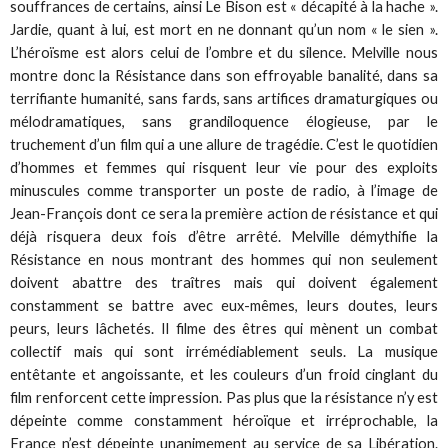
souffrances de certains, ainsi Le Bison est « décapité à la hache ».
Jardie, quant à lui, est mort en ne donnant qu’un nom « le sien ».
L’héroïsme est alors celui de l’ombre et du silence. Melville nous
montre donc la Résistance dans son effroyable banalité, dans sa
terrifiante humanité, sans fards, sans artifices dramaturgiques ou
mélodramatiques, sans grandiloquence élogieuse, par le
truchement d’un film qui a une allure de tragédie. C’est le quotidien
d’hommes et femmes qui risquent leur vie pour des exploits
minuscules comme transporter un poste de radio, à l’image de
Jean-François dont ce sera la première action de résistance et qui
déjà risquera deux fois d’être arrêté. Melville démythifie la
Résistance en nous montrant des hommes qui non seulement
doivent abattre des traîtres mais qui doivent également
constamment se battre avec eux-mêmes, leurs doutes, leurs
peurs, leurs lâchetés. Il filme des êtres qui mènent un combat
collectif mais qui sont irrémédiablement seuls. La musique
entêtante et angoissante, et les couleurs d’un froid cinglant du
film renforcent cette impression. Pas plus que la résistance n’y est
dépeinte comme constamment héroïque et irréprochable, la
France n’est dépeinte unanimement au service de sa Libération.