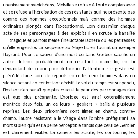
unanimement manichéens, Melville se refuse à toute complaisance
et se refuse à l’héroïsation de ces résistants qu’il ne présente pas
comme des hommes exceptionnels mais comme des hommes
ordinaires plongés dans l’exceptionnel. Loin d’assimiler chaque
acte de ses personnages à des exploits il en scrute la banalité
tragique et parfois même l’inéluctable lâcheté ou les
petitesses
qu’elle engendre. La séquence au Majestic en fournit un exemple
flagrant. Pour se sauver d’une mort certaine Gerbier sacrifie un
autre détenu, probablement un résistant comme lui, en lui
demandant de courir pour détourner l’attention. Ce geste est
précédé d’une suite de regards entre les deux hommes dans un
silence pesant en cet instant décisif. Le vol du temps est suspendu,
l’instant n’en paraît que plus crucial, la peur des personnages n’en
est que plus prégnante. L’horloge est ainsi ostensiblement
montrée deux fois, un de leurs « geôliers » baille à plusieurs
reprises. Les deux prisonniers sont filmés en champ, contre-
champ, l’autre résistant a le visage dans l’ombre préfigurant sa
mort si bien qu’il est à peine perceptible tandis que celui de Gerbier
est clairement visible. La caméra les scrute, les contourne, les