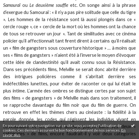
Samouraï
ou
Le deuxième souffle
etc. On songe ainsi à la phrase
d’exergue du Samouraï : « il n’y a pas pire solitude que celle du tigre
». Les hommes de la résistance sont là aussi plongés dans ce «
cercle rouge », ce « cercle de la mort où les hommes ont la chance
de tous se retrouver un jour ». Tant de similitudes avec ce cinéma
policier qu’il affectionnait tant firent dirent à certains qu’il réalisait
un « film de gangsters sous couverture historique » … à moins que
ses « films de gangsters » n’aient été à l’inverse le moyen d’évoquer
cette idée de clandestinité qu’il avait connu sous la Résistance.
Dans ses précédents films, Melville se serait donc abrité derrière
des intrigues policières comme il s’abritait derrière ses
indéfectibles lunettes, pour éviter de raconter ce qui lui était le
plus intime. L’armée des ombres se distingue certes par son sujet
des films « de gangsters » de Melville mais dans son traitement, il
se rapproche davantage du film noir que du film de guerre. On
retrouve en effet les thèmes chers au cinéaste : la fidélité à la
parole donnée, les codes qui régissent les individus vivant en
En poursuivant votre navigation sur ce site, vous acceptez l'utilisation de
communauté et les mêmes acteurs jouent dans ses deux «
cookies. Ces derniers assurent le bon fonctionnement de nos services.
En
catégories » de films, encore faudrait-il y voir deux catégories
savoir plus
.