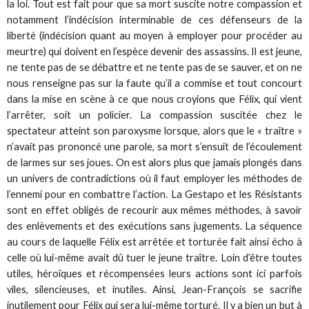
la loi. Tout est fait pour que sa mort suscite notre compassion et
notamment l’indécision interminable de ces défenseurs de la
liberté (indécision quant au moyen à employer pour procéder au
meurtre) qui doivent en l’espèce devenir des assassins. Il est jeune,
ne tente pas de se débattre et ne tente pas de se sauver, et on ne
nous renseigne pas sur la faute qu’il a commise et tout concourt
dans la mise en scène à ce que nous croyions que Félix, qui vient
l’arrêter, soit un policier. La compassion suscitée chez le
spectateur atteint son paroxysme lorsque, alors que le « traître »
n’avait pas prononcé une parole, sa mort s’ensuit de l’écoulement
de larmes sur ses joues. On est alors plus que jamais plongés dans
un univers de contradictions où il faut employer les méthodes de
l’ennemi pour en combattre l’action. La Gestapo et les Résistants
sont en effet obligés de recourir aux mêmes méthodes, à savoir
des enlèvements et des exécutions sans jugements. La séquence
au cours de laquelle Félix est arrêtée et torturée fait ainsi écho à
celle où lui-même avait dû tuer le jeune traître. Loin d’être toutes
utiles, héroïques et récompensées leurs actions sont ici parfois
viles, silencieuses, et inutiles. Ainsi, Jean-François se sacrifie
inutilement pour Félix qui sera lui-même torturé. Il y a bien un but à