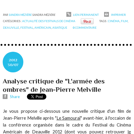
PAR
SANDRA MÉZIÈRE
SANDRA MÉZIÈRE
LIEN PERMANENT
IMPRIMER
CATÉGORIES :
ACTUALITÉ DES FESTIVALS DE CINÉMA
TAGS :
CINÉMA
,
FILM
,
DEAUVILLE
,
FESTIVAL
,
AMÉRICAIN
,
ASIATIQUE
0
COMMENTAIRE
2012
30/07
Analyse critique de "L'armée des
ombres" de Jean-Pierre Melville
Share
Je vous propose ci-dessous une nouvelle critique d'un film de
Jean-Pierre Melville après "
Le Samouraï
" avant-hier, à l'occaion de
la conférence organisée dans le cadre du Festival du Cinéma
Américain de Deauville 2012 (dont vous pouvez retrouver
le