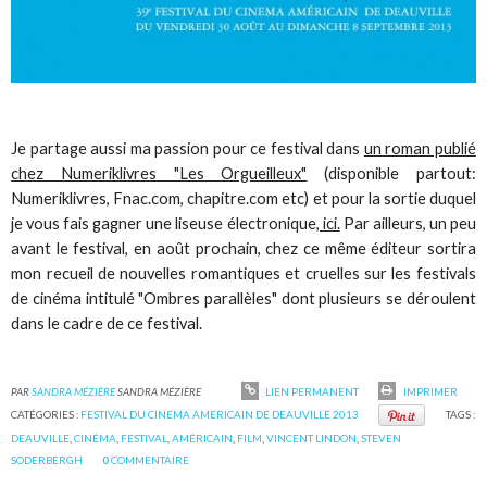
Je partage aussi ma passion pour ce festival dans
un roman publié
chez Numeriklivres "Les Orgueilleux"
(disponible partout:
Numeriklivres, Fnac.com, chapitre.com etc) et pour la sortie duquel
je vous fais gagner une liseuse électronique
, ici.
Par ailleurs, un peu
avant le festival, en août prochain, chez ce même éditeur sortira
mon recueil de nouvelles romantiques et cruelles sur les festivals
de cinéma intitulé "Ombres parallèles" dont plusieurs se déroulent
dans le cadre de ce festival.
PAR
SANDRA MÉZIÈRE
SANDRA MÉZIÈRE
LIEN PERMANENT
IMPRIMER
CATÉGORIES :
FESTIVAL DU CINEMA AMERICAIN DE DEAUVILLE 2013
TAGS :
DEAUVILLE
,
CINÉMA
,
FESTIVAL
,
AMÉRICAIN
,
FILM
,
VINCENT LINDON
,
STEVEN
SODERBERGH
0
COMMENTAIRE