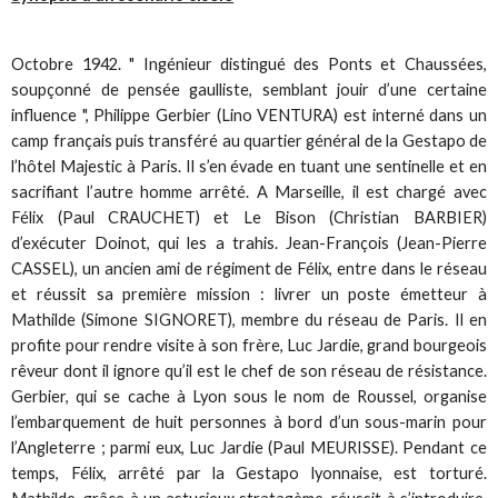
Octobre 1942. " Ingénieur distingué des Ponts et Chaussées,
soupçonné de pensée gaulliste, semblant jouir d’une certaine
influence ", Philippe Gerbier (Lino VENTURA) est interné dans un
camp français puis transféré au quartier général de la Gestapo de
l’hôtel Majestic à Paris. Il s’en évade en tuant une sentinelle et en
sacrifiant l’autre homme arrêté. A Marseille, il est chargé avec
Félix (Paul CRAUCHET) et Le Bison (Christian BARBIER)
d’exécuter Doinot, qui les a trahis. Jean-François (Jean-Pierre
CASSEL), un ancien ami de régiment de Félix, entre dans le réseau
et réussit sa première mission : livrer un poste émetteur à
Mathilde (Simone SIGNORET), membre du réseau de Paris. Il en
profite pour rendre visite à son frère, Luc Jardie, grand bourgeois
rêveur dont il ignore qu’il est le chef de son réseau de résistance.
Gerbier, qui se cache à Lyon sous le nom de Roussel, organise
l’embarquement de huit personnes à bord d’un sous-marin pour
l’Angleterre ; parmi eux, Luc Jardie (Paul MEURISSE). Pendant ce
temps, Félix, arrêté par la Gestapo lyonnaise, est torturé.