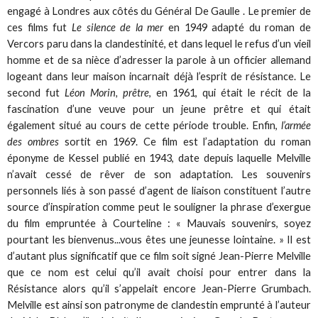
engagé à Londres aux côtés du Général De Gaulle . Le premier de
ces films fut
Le silence de la mer
en 1949 adapté du roman de
Vercors paru dans la clandestinité, et dans lequel le refus d’un vieil
homme et de sa nièce d’adresser la parole à un officier allemand
logeant dans leur maison incarnait déjà l’esprit de résistance. Le
second fut
Léon Morin, prêtre
, en 1961, qui était le récit de la
fascination d’une veuve pour un jeune prêtre et qui était
également situé au cours de cette période trouble. Enfin,
l’armée
des ombres
sortit en 1969. Ce film est l’adaptation du roman
éponyme de Kessel publié en 1943, date depuis laquelle Melville
n’avait cessé de rêver de son adaptation. Les souvenirs
personnels liés à son passé d’agent de liaison constituent l’autre
source d’inspiration comme peut le souligner la phrase d’exergue
du film empruntée à Courteline : « Mauvais souvenirs, soyez
pourtant les bienvenus...vous êtes une jeunesse lointaine. » Il est
d’autant plus significatif que ce film soit signé Jean-Pierre Melville
que ce nom est celui qu’il avait choisi pour entrer dans la
Résistance alors qu’il s’appelait encore Jean-Pierre Grumbach.
Melville est ainsi son patronyme de clandestin emprunté à l’auteur