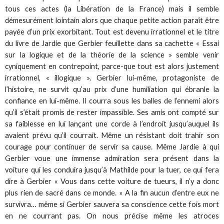
tous ces actes (la Libération de la France) mais il semble
démesurément lointain alors que chaque petite action paraît être
payée d’un prix exorbitant. Tout est devenu irrationnel et le titre
du livre de Jardie que Gerbier feuillette dans sa cachette « Essai
sur la logique et de la théorie de la science » semble venir
cyniquement en contrepoint, parce-que tout est alors justement
irrationnel, « illogique ». Gerbier lui-même, protagoniste de
l’histoire, ne survit qu’au prix d’une humiliation qui ébranle la
confiance en lui-même. Il courra sous les balles de l’ennemi alors
qu’il s’était promis de rester impassible. Ses amis ont compté sur
sa faiblesse en lui lançant une corde à l’endroit jusqu’auquel ils
avaient prévu qu’il courrait. Même un résistant doit trahir son
courage pour continuer de servir sa cause. Même Jardie à qui
Gerbier voue une immense admiration sera présent dans la
voiture qui les conduira jusqu’à Mathilde pour la tuer, ce qui fera
dire à Gerbier « Vous dans cette voiture de tueurs, il n’y a donc
plus rien de sacré dans ce monde. » A la fin aucun d’entre eux ne
survivra… même si Gerbier sauvera sa conscience cette fois mort
en ne courrant pas. On nous précise même les atroces