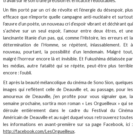
travail sur le son d’une précision et efficacité redoutables.
Un film porté par un cri de révolte et l’énergie du désespoir, plus
efficace que n’importe quelle campagne anti-nucléaire et surtout
l’œuvre d’un poète, un nouveau cri d’espoir vibrant et déchirant qui
s’achève sur un seul espoir, l’amour entre deux êtres, et une
lancinante litanie d’un pas, qui, comme l’Histoire, les erreurs et la
détermination de l’Homme, se répètent, inlassablement. Et à
nouveau, pourtant, la possibilité d’un lendemain. Malgré tout,
malgré l’horreur encore là et invisible. Et Fukushima délaissée par
les médias, autre fatalité qui se répète, peut-être plus terrible
encore : l’oubli.
Et après la beauté mélancolique du cinéma de Sono Sion, quelques
images qui reflètent celle de Deauville et, au passage, pour les
amoureux de Deauville, j’en profite pour vous signaler que, la
semaine prochaine, sortira mon roman « Les Orgueilleux » qui se
déroule entièrement dans le cadre du Festival du Cinéma
Américain de Deauville et au sujet duquel vous retrouverez toutes
les informations en avant-première sur sa page Facebook, ici :
http://facebook.com/LesOrgueilleux
.