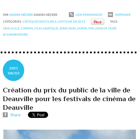
PAR
SANDRA MÉZIÈRE
SANDRA MÉZIÈRE
LIEN PERMANENT
IMPRIMER
CATÉGORIES :
CRITIQUES DES FILMS A L'AFFICHE EN 2013
TAGS :
DEAUVILLE
,
CINÉMA
,
FILM
,
ASIATIQUE
,
SONO SION
,
JAPON
,
THE LAND OF HOPE
0
COMMENTAIRE
2013
08/02
Création du prix du public de la ville de
Deauville pour les festivals de cinéma de
Deauville
Share