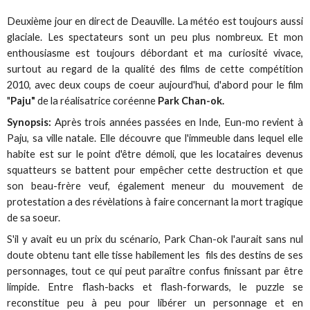
Deuxième jour en direct de Deauville. La météo est toujours aussi
glaciale. Les spectateurs sont un peu plus nombreux. Et mon
enthousiasme est toujours débordant et ma curiosité vivace,
surtout au regard de la qualité des films de cette compétition
2010, avec deux coups de coeur aujourd'hui, d'abord pour le film
"
Paju"
de la réalisatrice coréenne
Park Chan-ok.
Synopsis:
Après trois années passées en Inde, Eun-mo revient à
Paju, sa ville natale. Elle découvre que l'immeuble dans lequel elle
habite est sur le point d'être démoli, que les locataires devenus
squatteurs se battent pour empêcher cette destruction et que
son beau-frère veuf, également meneur du mouvement de
protestation a des révèlations à faire concernant la mort tragique
de sa soeur.
S'il y avait eu un prix du scénario, Park Chan-ok l'aurait sans nul
doute obtenu tant elle tisse habilement les fils des destins de ses
personnages, tout ce qui peut paraître confus finissant par être
limpide. Entre flash-backs et flash-forwards, le puzzle se
reconstitue peu à peu pour libérer un personnage et en