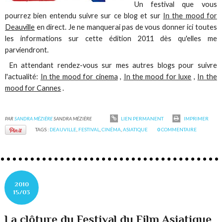
Un festival que vous
pourrez bien entendu suivre sur ce blog et sur
In the mood for
Deauville
en direct. Je ne manquerai pas de vous donner ici toutes
les informations sur cette édition 2011 dès qu'elles me
parviendront.
En attendant rendez-vous sur mes autres blogs pour suivre
l'actualité:
In the mood for cinema
,
In the mood for luxe
,
In the
mood for Cannes
.
PAR
SANDRA MÉZIÈRE
SANDRA MÉZIÈRE
LIEN PERMANENT
IMPRIMER
TAGS :
DEAUVILLE
,
FESTIVAL
,
CINÉMA
,
ASIATIQUE
0
COMMENTAIRE
2010
15/03
La clôture du Festival du Film Asiatique