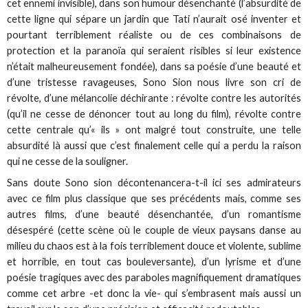
cet ennemi invisible), dans son humour désenchanté (l’absurdité de
cette ligne qui sépare un jardin que Tati n’aurait osé inventer et
pourtant terriblement réaliste ou de ces combinaisons de
protection et la paranoïa qui seraient risibles si leur existence
n’était malheureusement fondée), dans sa poésie d’une beauté et
d’une tristesse ravageuses, Sono Sion nous livre son cri de
révolte, d’une mélancolie déchirante : révolte contre les autorités
(qu’il ne cesse de dénoncer tout au long du film), révolte contre
cette centrale qu’« ils » ont malgré tout construite, une telle
absurdité là aussi que c’est finalement celle qui a perdu la raison
qui ne cesse de la souligner.
Sans doute Sono sion décontenancera-t-il ici ses admirateurs
avec ce film plus classique que ses précédents mais, comme ses
autres films, d’une beauté désenchantée, d’un romantisme
désespéré (cette scène où le couple de vieux paysans danse au
milieu du chaos est à la fois terriblement douce et violente, sublime
et horrible, en tout cas bouleversante), d’un lyrisme et d’une
poésie tragiques avec des paraboles magnifiquement dramatiques
comme cet arbre -et donc la vie- qui s’embrasent mais aussi un