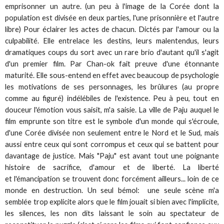
emprisonner un autre. (un peu à l'image de la Corée dont la
population est divisée en deux parties, l'une prisonnière et l'autre
libre) Pour éclairer les actes de chacun. Dictés par l'amour ou la
culpabilité. Elle entrelace les destins, leurs malentendus, leurs
dramatiques coups du sort avec un rare brio d'autant qu'il s'agit
d'un premier film. Par Chan-ok fait preuve d'une étonnante
maturité. Elle sous-entend en effet avec beaucoup de psychologie
les motivations de ses personnages, les brûlures (au propre
comme au figuré) indélébiles de l'existence. Peu à peu, tout en
douceur l'émotion vous saisit, m'a saisie. La ville de Paju auquel le
film emprunte son titre est le symbole d'un monde qui s'écroule,
d'une Corée divisée non seulement entre le Nord et le Sud, mais
aussi entre ceux qui sont corrompus et ceux qui se battent pour
davantage de justice. Mais "Paju" est avant tout une poignante
histoire de sacrifice, d'amour et de liberté. La liberté
et l'émancipation se trouvent donc forcément ailleurs... loin de ce
monde en destruction. Un seul bémol: une seule scène m'a
semblée trop explicite alors que le film jouait si bien avec l'implicite,
les silences, les non dits laissant le soin au spectateur de