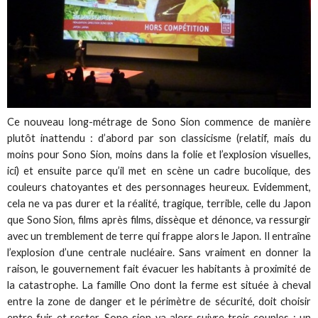
Ce nouveau long-métrage de Sono Sion commence de manière
plutôt inattendu : d’abord par son classicisme (relatif, mais du
moins pour Sono Sion, moins dans la folie et l’explosion visuelles,
ici) et ensuite parce qu’il met en scène un cadre bucolique, des
couleurs chatoyantes et des personnages heureux. Evidemment,
cela ne va pas durer et la réalité, tragique, terrible, celle du Japon
que Sono Sion, films après films, dissèque et dénonce, va ressurgir
avec un tremblement de terre qui frappe alors le Japon. Il entraîne
l’explosion d’une centrale nucléaire. Sans vraiment en donner la
raison, le gouvernement fait évacuer les habitants à proximité de
la catastrophe. La famille Ono dont la ferme est située à cheval
entre la zone de danger et le périmètre de sécurité, doit choisir
entre fuir et rester. Sono sion va alors suivre trois couples : un