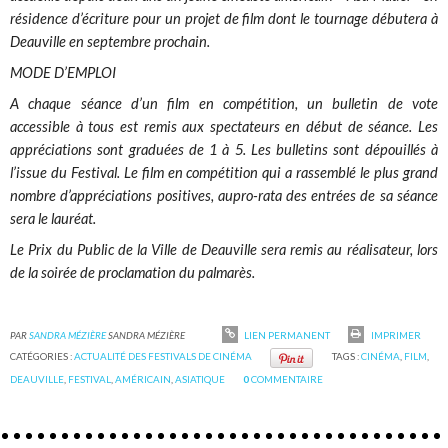
résidence d’écriture pour un projet de film dont le tournage débutera à
Deauville en septembre prochain.
MODE D’EMPLOI
A chaque séance d’un film en compétition, un bulletin de vote
accessible à tous est remis aux spectateurs en début de séance. Les
appréciations sont graduées de 1 à 5. Les bulletins sont dépouillés à
l’issue du Festival. Le film en compétition qui a rassemblé le plus grand
nombre d’appréciations positives, aupro-rata des entrées de sa séance
sera le lauréat.
Le Prix du Public de la Ville de Deauville sera remis au réalisateur, lors
de la soirée de proclamation du palmarès.
PAR
SANDRA MÉZIÈRE
SANDRA MÉZIÈRE
LIEN PERMANENT
IMPRIMER
CATÉGORIES :
ACTUALITÉ DES FESTIVALS DE CINÉMA
TAGS :
CINÉMA
,
FILM
,
DEAUVILLE
,
FESTIVAL
,
AMÉRICAIN
,
ASIATIQUE
0
COMMENTAIRE