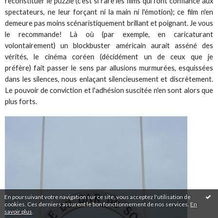
reconstituer le puzzle (c'est si rare les films qui font confiance aux
spectateurs, ne leur forçant ni la main ni l'émotion); ce film n'en
demeure pas moins scénaristiquement brillant et poignant. Je vous
le recommande! Là où (par exemple, en caricaturant
volontairement) un blockbuster américain aurait asséné des
vérités, le cinéma coréen (décidément un de ceux que je
préfère) fait passer le sens par allusions murmurées, esquissées
dans les silences, nous enlaçant silencieusement et discrètement.
Le pouvoir de conviction et l'adhésion suscitée n'en sont alors que
plus forts.
En poursuivant votre navigation sur ce site, vous acceptez l'utilisation de
cookies. Ces derniers assurent le bon fonctionnement de nos services.
En
savoir plus
.