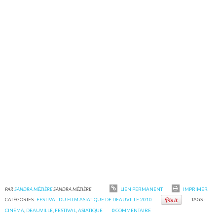
PAR
SANDRA MÉZIÈRE
SANDRA MÉZIÈRE
LIEN PERMANENT
IMPRIMER
CATÉGORIES :
FESTIVAL DU FILM ASIATIQUE DE DEAUVILLE 2010
TAGS :
CINÉMA
,
DEAUVILLE
,
FESTIVAL
,
ASIATIQUE
0
COMMENTAIRE