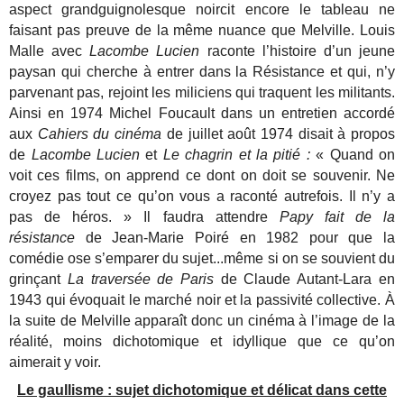
aspect grandguignolesque noircit encore le tableau ne
faisant pas preuve de la même nuance que Melville. Louis
Malle avec
Lacombe Lucien
raconte l’histoire d’un jeune
paysan qui cherche à entrer dans la Résistance et qui, n’y
parvenant pas, rejoint les miliciens qui traquent les militants.
Ainsi en 1974 Michel Foucault dans un entretien accordé
aux
Cahiers du cinéma
de juillet août 1974 disait à propos
de
Lacombe Lucien
et
Le chagrin et la pitié :
« Quand on
voit ces films, on apprend ce dont on doit se souvenir. Ne
croyez pas tout ce qu’on vous a raconté autrefois. Il n’y a
pas de héros. » Il faudra attendre
Papy fait de la
résistance
de Jean-Marie Poiré en 1982 pour que la
comédie ose s’emparer du sujet...même si on se souvient du
grinçant
La traversée de Paris
de Claude Autant-Lara en
1943 qui évoquait le marché noir et la passivité collective. À
la suite de Melville apparaît donc un cinéma à l’image de la
réalité, moins dichotomique et idyllique que ce qu’on
aimerait y voir.
Le gaullisme : sujet dichotomique et délicat dans cette