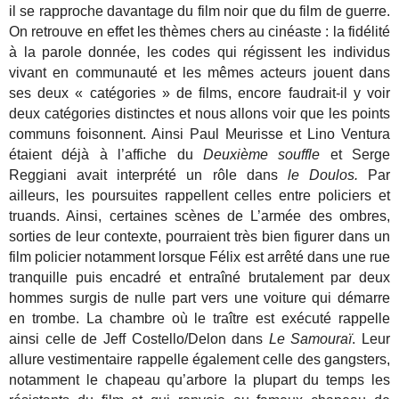
il se rapproche davantage du film noir que du film de guerre.
On retrouve en effet les thèmes chers au cinéaste : la fidélité
à la parole donnée, les codes qui régissent les individus
vivant en communauté et les mêmes acteurs jouent dans
ses deux « catégories » de films, encore faudrait-il y voir
deux catégories distinctes et nous allons voir que les points
communs foisonnent. Ainsi Paul Meurisse et Lino Ventura
étaient déjà à l’affiche du
Deuxième souffle
et Serge
Reggiani avait interprété un rôle dans
le Doulos.
Par
ailleurs, les poursuites rappellent celles entre policiers et
truands. Ainsi, certaines scènes de L’armée des ombres,
sorties de leur contexte, pourraient très bien figurer dans un
film policier notamment lorsque Félix est arrêté dans une rue
tranquille puis encadré et entraîné brutalement par deux
hommes surgis de nulle part vers une voiture qui démarre
en trombe. La chambre où le traître est exécuté rappelle
ainsi celle de Jeff Costello/Delon dans
Le Samouraï
. Leur
allure vestimentaire rappelle également celle des gangsters,
notamment le chapeau qu’arbore la plupart du temps les