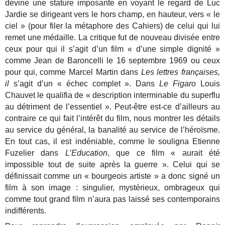
devine une stature imposante en voyant le regard de Luc
Jardie se dirigeant vers le hors champ, en hauteur, vers « le
ciel » (pour filer la métaphore des Cahiers) de celui qui lui
remet une médaille. La critique fut de nouveau divisée entre
ceux pour qui il s’agit d’un film « d’une simple dignité »
comme Jean de Baroncelli le 16 septembre 1969 ou ceux
pour qui, comme Marcel Martin dans
Les lettres françaises,
il
s’agit d’un « échec complet ». Dans
Le Figaro
Louis
Chauvet le qualifia de « description interminable du superflu
au détriment de l’essentiel ». Peut-être est-ce d’ailleurs au
contraire ce qui fait l’intérêt du film, nous montrer les détails
au service du général, la banalité au service de l’héroïsme.
En tout cas, il est indéniable, comme le souligna Etienne
Fuzelier dans
L’Education
, que ce film « aurait été
impossible tout de suite après la guerre ». Celui qui se
définissait comme un « bourgeois artiste » a donc signé un
film à son image : singulier, mystérieux, ombrageux qui
comme tout grand film n’aura pas laissé ses contemporains
indifférents.