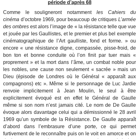
période d’après 68
Comme le souligneront notamment
les Cahiers du
cinéma
d’octobre 1969, pour beaucoup de critiques
L’armée
des ombres
est alors l’image de « la résistance telle que vue
et jouée par les Gaullistes, et le premier et plus bel exemple
cinématographique de l’Art gaulliste, fond et forme. » ou
encore « une résistance digne, compassée, pisse-froid, de
bon ton et bonne conduite où l’on finit par tuer mais «
proprement » et la mort dans l’âme, un combat noble pour
les nobles, une cause non seulement « sacrée » mais un
Dieu (épisode de Londres où le Général « apparaît aux
compagnons) etc ». Même si le personnage de Luc Jardie
renvoie implicitement à Jean Moulin, le seul à être
explicitement évoqué est en effet le Général de Gaulle
même si son nom n’est jamais cité. Le nom de De Gaulle
évoque alors davantage celui qui a démissionné le 28 avril
1969 qu’un symbole de la Résistance. De Gaulle apparaît
d’abord dans l’embrasure d’une porte, ce qui permet
furtivement de le reconnaître puis on le voit en amorce et on