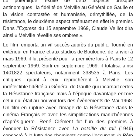
La polémique résulte de deux aspects presque
antinomiques : la fidélité de Melville au Général de Gaulle et
la vision contrastée et humanisée, démythifiée, de la
résistance, le deuxième aspect atténuant en effet le premier.
Dans
l’Express
du 15 septembre 1969, Claude Veillot dira
ainsi « Melville réveille ses ombres ».
Le film remporta un vif succès auprès du public. Tourné en
extérieur en France et aux studios de Boulogne, de janvier à
mars 1969, il fut présenté pour la première fois à Paris le 12
septembre 1969. Sorti en septembre 1969, il totalisa ainsi
1401822 spectateurs, notamment 338535 à Paris. Les
critiques, quant à eux, reprochèrent à Melville, son
indéfectible fidélité au Général de Gaulle qui incarnait certes
la Résistance française mais à l’époque davantage encore
celui qui était au pouvoir lors des évènements de Mai 1968.
Un film en rupture avec l’image de la Résistance dans le
cinéma Français et avec les simplifications manichéennes
d’après-guerre. René Clément fut l’un des premiers à
évoquer la Résistance avec
La bataille du rail
(1946)
consacré à la lutte des cheminots contre l’occupant,
le Père