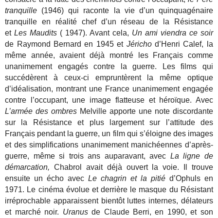
tranquille
(1946) qui raconte la vie d’un quinquagénaire
tranquille en réalité chef d’un réseau de la Résistance
et
Les Maudits
( 1947). Avant cela,
Un ami viendra ce soir
de Raymond Bernard en 1945 et
Jéricho
d’Henri Calef, la
même année, avaient déjà montré les Français comme
unanimement engagés contre la guerre. Les films qui
succédèrent à ceux-ci empruntèrent la même optique
d’idéalisation, montrant une France unanimement engagée
contre l’occupant, une image flatteuse et héroïque. Avec
L’armée des ombres
Melville apporte une note discordante
sur la Résistance et plus largement sur l’attitude des
Français pendant la guerre, un film qui s’éloigne des images
et des simplifications unanimement manichéennes d’après-
guerre, même si trois ans auparavant, avec
La ligne de
démarcation,
Chabrol avait déjà ouvert la voie. Il trouve
ensuite un écho avec
Le chagrin et la pitié
d’Ophuls en
1971. Le cinéma évolue et derrière le masque du Résistant
irréprochable apparaissent bientôt luttes internes, délateurs
et marché noir.
Uranus
de Claude Berri, en 1990, et son