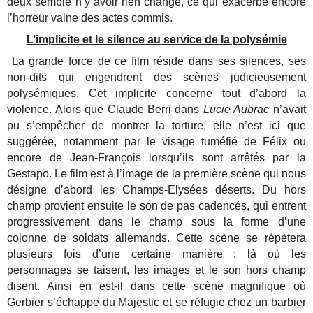
deux semble n’y avoir rien changé, ce qui exacerbe encore
l’horreur vaine des actes commis.
L’implicite et le silence au service de la polysémie
La grande force de ce film réside dans ses silences, ses
non-dits qui engendrent des scènes judicieusement
polysémiques. Cet implicite concerne tout d’abord la
violence. Alors que Claude Berri dans
Lucie Aubrac
n’avait
pu s’empêcher de montrer la torture, elle n’est ici que
suggérée, notamment par le visage tuméfié de Félix ou
encore de Jean-François lorsqu’ils sont arrêtés par la
Gestapo. Le film est à l’image de la première scène qui nous
désigne d’abord les Champs-Elysées déserts. Du hors
champ provient ensuite le son de pas cadencés, qui entrent
progressivement dans le champ sous la forme d’une
colonne de soldats allemands. Cette scène se répètera
plusieurs fois d’une certaine manière : là où les
personnages se taisent, les images et le son hors champ
disent. Ainsi en est-il dans cette scène magnifique où
Gerbier s’échappe du Majestic et se réfugie chez un barbier