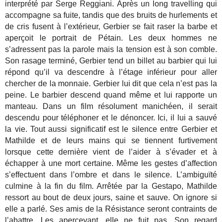
interprété par Serge Reggiani. Après un long travelling qui
accompagne sa fuite, tandis que des bruits de hurlements et
de cris fusent à l’extérieur, Gerbier se fait raser la barbe et
aperçoit le portrait de Pétain. Les deux hommes ne
s’adressent pas la parole mais la tension est à son comble.
Son rasage terminé, Gerbier tend un billet au barbier qui lui
répond qu’il va descendre à l’étage inférieur pour aller
chercher de la monnaie. Gerbier lui dit que cela n’est pas la
peine. Le barbier descend quand même et lui rapporte un
manteau. Dans un film résolument manichéen, il serait
descendu pour téléphoner et le dénoncer. Ici, il lui a sauvé
la vie. Tout aussi significatif est le silence entre Gerbier et
Mathilde et de leurs mains qui se tiennent furtivement
lorsque cette dernière vient de l’aider à s’évader et à
échapper à une mort certaine. Même les gestes d’affection
s’effectuent dans l’ombre et dans le silence. L’ambiguïté
culmine à la fin du film. Arrêtée par la Gestapo, Mathilde
ressort au bout de deux jours, saine et sauve. On ignore si
elle a parlé. Ses amis de la Résistance seront contraints de
l’abattre. Les apercevant, elle ne fuit pas. Son regard