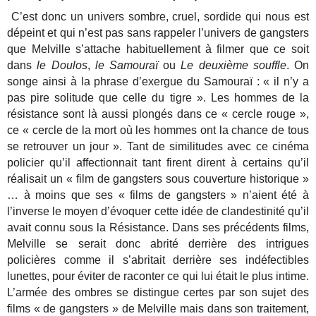
C’est donc un univers sombre, cruel, sordide qui nous est
dépeint et qui n’est pas sans rappeler l’univers de gangsters
que Melville s’attache habituellement à filmer que ce soit
dans
le Doulos
,
le Samouraï
ou
Le deuxième souffle
. On
songe ainsi à la phrase d’exergue du Samouraï : « il n’y a
pas pire solitude que celle du tigre ». Les hommes de la
résistance sont là aussi plongés dans ce « cercle rouge »,
ce « cercle de la mort où les hommes ont la chance de tous
se retrouver un jour ». Tant de similitudes avec ce cinéma
policier qu’il affectionnait tant firent dirent à certains qu’il
réalisait un « film de gangsters sous couverture historique »
… à moins que ses « films de gangsters » n’aient été à
l’inverse le moyen d’évoquer cette idée de clandestinité qu’il
avait connu sous la Résistance. Dans ses précédents films,
Melville se serait donc abrité derrière des intrigues
policières comme il s’abritait derrière ses indéfectibles
lunettes, pour éviter de raconter ce qui lui était le plus intime.
L’armée des ombres se distingue certes par son sujet des
films « de gangsters » de Melville mais dans son traitement,