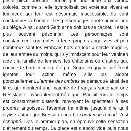
petite pièce obscure, fermée par une porte aux vitraux
colorés, comme si elle symbolisait cet extérieur vivant et
lumineux qui leur est désormais inaccessible. Ils sont
condamnés à l’ombre. Les personnages sont souvent pris
au piège. Ainsi, quand Gerbier ne doit pas se cacher, il est le
plus souvent prisonnier. Les personnages sont
constamment confrontés à leurs propres angoisses et peu
nombreux sont les Français hors de leur « cercle rouge »,
de leur armée du moins, qui s’y immiscent pour leur venir en
aide : la famille de fermiers, les châtelains ou d’autres qui,
comme le barbier interprété par Serge Reggiani, préfèrent
ignorer leur action même s’ils les aident
ponctuellement.
L’armée des ombres
se démarque ainsi des
films qui montrent une majorité de Français soutenant une
Résistance invariablement héroïque. Par ailleurs le temps
est constamment distendu renvoyant le spectateur à ses
propres angoisses. Tavernier ira même jusqu’à dire qu’il
stylise autant que Bresson dans
Le condamné à mort s’est
échappé.
Dès le premier plan, on éprouve cette sensation
d’étirement du temps. La place est d’abord vide puis nous