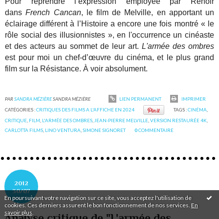
Pour reprendre l’expression employée par Renoir
dans
French Cancan
, le film de Melville, en apportant un
éclairage différent à l’Histoire a encore une fois montré « le
rôle social des illusionnistes », en l'occurrence un cinéaste
et des acteurs au sommet de leur art.
L'armée des ombres
est pour moi un chef-d’œuvre du cinéma, et le plus grand
film sur la Résistance. À voir absolument.
PAR
SANDRA MÉZIÈRE
SANDRA MÉZIÈRE
LIEN PERMANENT
IMPRIMER
CATÉGORIES :
CRITIQUES DES FILMS A L'AFFICHE EN 2024
TAGS :
CINÉMA
,
CRITIQUE
,
FILM
,
L'ARMÉE DES OMBRES
,
JEAN-PIERRE MELVILLE
,
VERSION RESTAURÉE 4K
,
CARLOTTA FILMS
,
LINO VENTURA
,
SIMONE SIGNORET
0
COMMENTAIRE
2012
30/07
En poursuivant votre navigation sur ce site, vous acceptez l'utilisation de
cookies. Ces derniers assurent le bon fonctionnement de nos services.
En
savoir plus
.
Analyse critique de "L'armée des