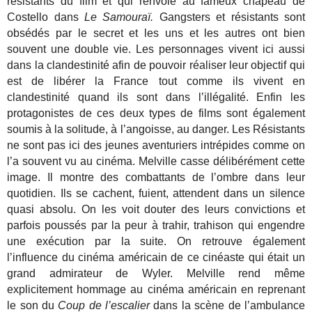
résistants du film et qui renvoie au fameux chapeau de
Costello dans
Le Samouraï.
Gangsters et résistants sont
obsédés par le secret et les uns et les autres ont bien
souvent une double vie. Les personnages vivent ici aussi
dans la clandestinité afin de pouvoir réaliser leur objectif qui
est de libérer la France tout comme ils vivent en
clandestinité quand ils sont dans l’illégalité. Enfin les
protagonistes de ces deux types de films sont également
soumis à la solitude, à l’angoisse, au danger. Les Résistants
ne sont pas ici des jeunes aventuriers intrépides comme on
l’a souvent vu au cinéma. Melville casse délibérément cette
image. Il montre des combattants de l’ombre dans leur
quotidien. Ils se cachent, fuient, attendent dans un silence
quasi absolu. On les voit douter des leurs convictions et
parfois poussés par la peur à trahir, trahison qui engendre
une exécution par la suite. On retrouve également
l’influence du cinéma américain de ce cinéaste qui était un
grand admirateur de Wyler. Melville rend même
explicitement hommage au cinéma américain en reprenant
le son du
Coup de l’escalier
dans la scène de l’ambulance