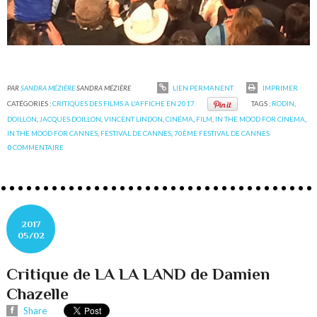
PAR
SANDRA MÉZIÈRE
SANDRA MÉZIÈRE
LIEN PERMANENT
IMPRIMER
CATÉGORIES :
CRITIQUES DES FILMS A L'AFFICHE EN 2017
TAGS :
RODIN
,
DOILLON
,
JACQUES DOILLON
,
VINCENT LINDON
,
CINÉMA
,
FILM
,
IN THE MOOD FOR CINEMA
,
IN THE MOOD FOR CANNES
,
FESTIVAL DE CANNES
,
70ÈME FESTIVAL DE CANNES
0
COMMENTAIRE
2017
05/02
Critique de LA LA LAND de Damien
Chazelle
Share