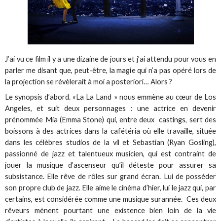
J’ai vu ce film il y a une dizaine de jours et j’ai attendu pour vous en
parler me disant que, peut-être, la magie qui n’a pas opéré lors de
la projection se révèlerait à moi a posteriori… Alors ?
Le synopsis d’abord. «La La Land » nous emmène au cœur de Los
Angeles, et suit deux personnages : une actrice en devenir
prénommée Mia (Emma Stone) qui, entre deux castings, sert des
boissons à des actrices dans la cafétéria où elle travaille, située
dans les célèbres studios de la vil et Sebastian (Ryan Gosling),
passionné de jazz et talentueux musicien, qui est contraint de
jouer la musique d’ascenseur qu’il déteste pour assurer sa
subsistance. Elle rêve de rôles sur grand écran. Lui de posséder
son propre club de jazz. Elle aime le cinéma d’hier, lui le jazz qui, par
certains, est considérée comme une musique surannée. Ces deux
rêveurs mènent pourtant une existence bien loin de la vie