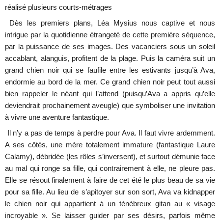
réalisé plusieurs courts-métrages
Dès les premiers plans, Léa Mysius nous captive et nous
intrigue par la quotidienne étrangeté de cette première séquence,
par la puissance de ses images. Des vacanciers sous un soleil
accablant, alanguis, profitent de la plage. Puis la caméra suit un
grand chien noir qui se faufile entre les estivants jusqu’à Ava,
endormie au bord de la mer. Ce grand chien noir peut tout aussi
bien rappeler le néant qui l’attend (puisqu’Ava a appris qu’elle
deviendrait prochainement aveugle) que symboliser une invitation
à vivre une aventure fantastique.
Il n’y a pas de temps à perdre pour Ava. Il faut vivre ardemment.
A ses côtés, une mère totalement immature (fantastique Laure
Calamy), débridée (les rôles s’inversent), et surtout démunie face
au mal qui ronge sa fille, qui contrairement à elle, ne pleure pas.
Elle se résout finalement à faire de cet été le plus beau de sa vie
pour sa fille. Au lieu de s’apitoyer sur son sort, Ava va kidnapper
le chien noir qui appartient à un ténébreux gitan au « visage
incroyable ». Se laisser guider par ses désirs, parfois même