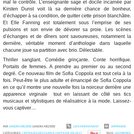
mal le contrôle. L’enseignante sage et docile incarnée par
Kirsten Dunst voit là sa dernière chance de bonheur,
d’échapper à sa condition, de quitter cette prison blanchâtre.
Et Elle Fanning est totalement sous l’emprise de ses
pulsions et son envie de dévorer sa proie. Les scènes
d’échanges et de dîners sont savoureuses, notamment la
dernière, véritable moment d’anthologie dans laquelle
chacune joue sa partition avec brio. Délectable.
Thriller sanglant. Comédie grinçante. Conte horrifique.
Portaits de femmes. A prendre au premier ou au second
degré. Ce nouveau film de Sofia Coppola est tout cela à la
fois. Peut-être le plus adulte et émancipé de Sofia Coppola
en ce qu’il montre une nouvelle fois la noirceur derrière une
apparence virginale tout en laissant de côté ses tics
musicaux et stylistiques de réalisatrice à la mode. Laissez-
vous captiver…
PAR
SANDRA MÉZIÈRE
SANDRA MÉZIÈRE
LIEN PERMANENT
IMPRIMER
CATÉGORIES :
CRITIQUES DES FILMS A L'AFFICHE EN 2017
TAGS :
LES PROIES
,