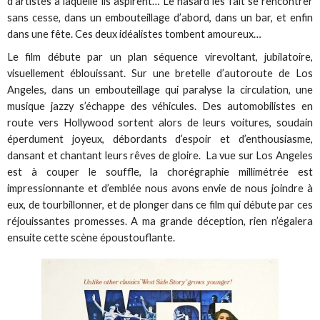
d’artistes à laquelle ils aspirent… Le hasard les fait se rencontrer
sans cesse, dans un embouteillage d’abord, dans un bar, et enfin
dans une fête. Ces deux idéalistes tombent amoureux…
Le film débute par un plan séquence virevoltant, jubilatoire,
visuellement éblouissant. Sur une bretelle d’autoroute de Los
Angeles, dans un embouteillage qui paralyse la circulation, une
musique jazzy s’échappe des véhicules. Des automobilistes en
route vers Hollywood sortent alors de leurs voitures, soudain
éperdument joyeux, débordants d’espoir et d’enthousiasme,
dansant et chantant leurs rêves de gloire. La vue sur Los Angeles
est à couper le souffle, la chorégraphie millimétrée est
impressionnante et d’emblée nous avons envie de nous joindre à
eux, de tourbillonner, et de plonger dans ce film qui débute par ces
réjouissantes promesses. A ma grande déception, rien n’égalera
ensuite cette scène époustouflante.