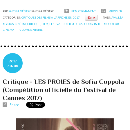
PAR
SANDRA MÉZIÈRE
SANDRA MÉZIÈRE
LIEN PERMANENT
IMPRIMER
CATÉGORIES :
CRITIQUES DES FILMS A L'AFFICHE EN 2017
TAGS :
AVA
,
LÉA
MYSIUS
,
CINÉMA
,
CRITIQUE
,
FILM
,
FESTIVAL DU FILM DE CABOURG
,
IN THE MOOD FOR
CINEMA
0
COMMENTAIRE
2017
30/06
Critique - LES PROIES de Sofia Coppola
(Compétition officielle du Festival de
Cannes 2017)
Share