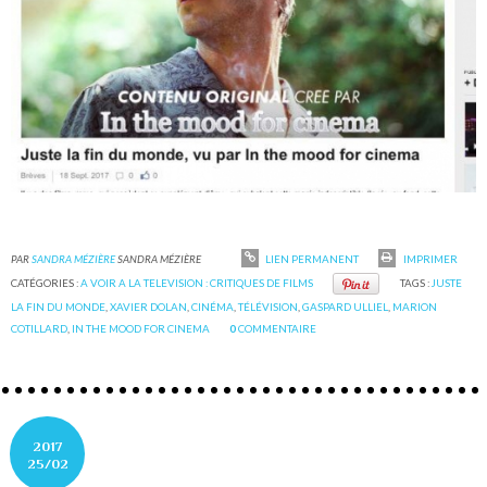
PAR
SANDRA MÉZIÈRE
SANDRA MÉZIÈRE
LIEN PERMANENT
IMPRIMER
CATÉGORIES :
A VOIR A LA TELEVISION : CRITIQUES DE FILMS
TAGS :
JUSTE
LA FIN DU MONDE
,
XAVIER DOLAN
,
CINÉMA
,
TÉLÉVISION
,
GASPARD ULLIEL
,
MARION
COTILLARD
,
IN THE MOOD FOR CINEMA
0
COMMENTAIRE
2017
25/02