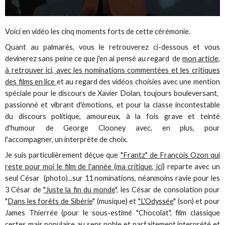
Voici en vidéo les cinq moments forts de cette cérémonie.
Quant au palmarès, vous le retrouverez ci-dessous et vous
devinerez sans peine ce que j'en ai pensé au regard de
mon article,
à retrouver ici, avec les nominations commentées et les critiques
des films en lice
et au regard des vidéos choisies avec une mention
spéciale pour le discours de Xavier Dolan, toujours bouleversant,
passionné et vibrant d'émotions, et pour la classe incontestable
du discours politique, amoureux, à la fois grave et teinté
d'humour de George Clooney avec, en plus, pour
l'accompagner, un interprète de choix.
Je suis particulièrement déçue que
"Frantz" de François Ozon qui
reste pour moi le film de l'année (ma critique, ici)
reparte avec un
seul César (photo)...sur 11 nominations, néanmoins ravie pour les
3 César de
"Juste la fin du monde
", les César de consolation pour
"
Dans les forêts de Sibérie
" (musique) et
"L'Odyssée
" (son) et pour
James Thierrée (pour le sous-estimé "Chocolat", film classique
certes mais populaire au sens noble et parfaitement interprété et