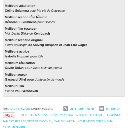
Meilleure adaptation
Céline Sciamma
pour
Ma vie de Courgette
Meilleur second rôle féminin
Déborah Lukumuena
pour
Divines
Meilleur film étranger
Moi, Daniel Blake
de
Ken Loach
Meilleur scénario original
L'effet aquatique
de
Solveig Anspach
et
Jean-Luc Gaget
Meilleure actrice
Isabelle Huppert
pour
Elle
Meilleure réalisation
Xavier Dolan
pour
J
uste la fin du monde
Meilleur acteur
Gaspard Ulliel
pour
Juste la fin du monde
Meilleur Film
Elle
de
Paul Verhoeven
PAR
SANDRA MÉZIÈRE
SANDRA MÉZIÈRE
LIEN PERMANENT
IMPRIMER
TAGS :
CINÉMA
,
CÉSAR
,
CÉSAR 2017
,
XAVIER DOLAN
,
JEAN-PAUL BELMONDO
,
JAMES THIERRÉE
,
GEORGE CLOONEY
,
JEAN DUJARDIN
,
IN THE MOOD FOR CINEMA
1
COMMENTAIRE