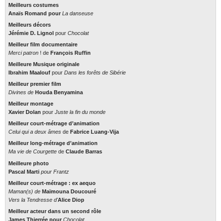
Meilleurs costumes
Anaïs Romand
pour
La danseuse
Meilleurs décors
Jérémie D. Lignol
pour
Chocolat
Meilleur film documentaire
Merci patron
! de
François Ruffin
Meilleure Musique originale
Ibrahim Maalouf
pour
Dans les forêts de Sibérie
Meilleur premier film
Divines
de
Houda Benyamina
Meilleur montage
Xavier Dolan
pour
Juste la fin du monde
Meilleur court-métrage d’animation
Celui qui a deux âmes
de
Fabrice Luang-Vija
Meilleur long-métrage d’animation
Ma vie de Courgette
de
Claude Barras
Meilleure photo
Pascal Marti
pour
Frantz
Meilleur court-métrage : ex aequo
Maman(s)
de
Maïmouna Doucouré
Vers la Tendresse
d'
Alice Diop
Meilleur acteur dans un second rôle
James Thierrée
pour
Chocolat