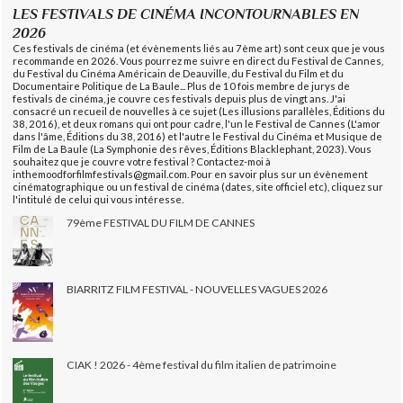
LES FESTIVALS DE CINÉMA INCONTOURNABLES EN
2026
Ces festivals de cinéma (et évènements liés au 7ème art) sont ceux que je vous
recommande en 2026. Vous pourrez me suivre en direct du Festival de Cannes,
du Festival du Cinéma Américain de Deauville, du Festival du Film et du
Documentaire Politique de La Baule... Plus de 10 fois membre de jurys de
festivals de cinéma, je couvre ces festivals depuis plus de vingt ans. J'ai
consacré un recueil de nouvelles à ce sujet (Les illusions parallèles, Éditions du
38, 2016), et deux romans qui ont pour cadre, l'un le Festival de Cannes (L'amor
dans l'âme, Éditions du 38, 2016) et l'autre le Festival du Cinéma et Musique de
Film de La Baule (La Symphonie des rêves, Éditions Blacklephant, 2023). Vous
souhaitez que je couvre votre festival ? Contactez-moi à
inthemoodforfilmfestivals@gmail.com. Pour en savoir plus sur un évènement
cinématographique ou un festival de cinéma (dates, site officiel etc), cliquez sur
l'intitulé de celui qui vous intéresse.
79ème FESTIVAL DU FILM DE CANNES
BIARRITZ FILM FESTIVAL - NOUVELLES VAGUES 2026
CIAK ! 2026 - 4ème festival du film italien de patrimoine