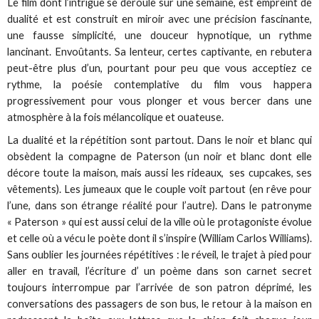
Le film dont l’intrigue se déroule sur une semaine, est empreint de
dualité et est construit en miroir avec une précision fascinante,
une fausse simplicité, une douceur hypnotique, un rythme
lancinant. Envoûtants. Sa lenteur, certes captivante, en rebutera
peut-être plus d’un, pourtant pour peu que vous acceptiez ce
rythme, la poésie contemplative du film vous happera
progressivement pour vous plonger et vous bercer dans une
atmosphère à la fois mélancolique et ouateuse.
La dualité et la répétition sont partout. Dans le noir et blanc qui
obsèdent la compagne de Paterson (un noir et blanc dont elle
décore toute la maison, mais aussi les rideaux, ses cupcakes, ses
vêtements). Les jumeaux que le couple voit partout (en rêve pour
l’une, dans son étrange réalité pour l’autre). Dans le patronyme
« Paterson » qui est aussi celui de la ville où le protagoniste évolue
et celle où a vécu le poète dont il s’inspire (William Carlos Williams).
Sans oublier les journées répétitives : le réveil, le trajet à pied pour
aller en travail, l’écriture d’ un poème dans son carnet secret
toujours interrompue par l’arrivée de son patron déprimé, les
conversations des passagers de son bus, le retour à la maison en