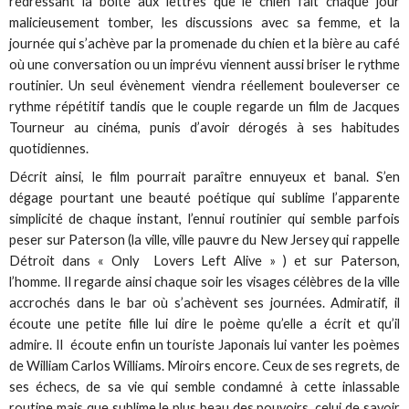
redressant la boîte aux lettres que le chien fait chaque jour
malicieusement tomber, les discussions avec sa femme, et la
journée qui s’achève par la promenade du chien et la bière au café
où une conversation ou un imprévu viennent aussi briser le rythme
routinier. Un seul évènement viendra réellement bouleverser ce
rythme répétitif tandis que le couple regarde un film de Jacques
Tourneur au cinéma, punis d’avoir dérogés à ses habitudes
quotidiennes.
Décrit ainsi, le film pourrait paraître ennuyeux et banal. S’en
dégage pourtant une beauté poétique qui sublime l’apparente
simplicité de chaque instant, l’ennui routinier qui semble parfois
peser sur Paterson (la ville, ville pauvre du New Jersey qui rappelle
Détroit dans « Only Lovers Left Alive » ) et sur Paterson,
l’homme. Il regarde ainsi chaque soir les visages célèbres de la ville
accrochés dans le bar où s’achèvent ses journées. Admiratif, il
écoute une petite fille lui dire le poème qu’elle a écrit et qu’il
admire. Il écoute enfin un touriste Japonais lui vanter les poèmes
de William Carlos Williams. Miroirs encore. Ceux de ses regrets, de
ses échecs, de sa vie qui semble condamné à cette inlassable
routine mais que sublime le plus beau des pouvoirs, celui de savoir