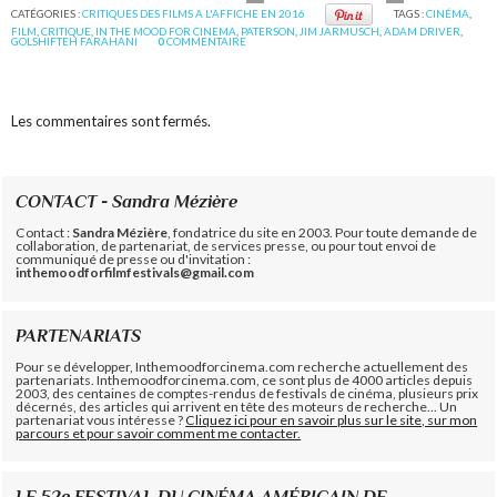
CATÉGORIES :
CRITIQUES DES FILMS A L'AFFICHE EN 2016
TAGS :
CINÉMA
,
FILM
,
CRITIQUE
,
IN THE MOOD FOR CINEMA
,
PATERSON
,
JIM JARMUSCH
,
ADAM DRIVER
,
GOLSHIFTEH FARAHANI
0
COMMENTAIRE
Les commentaires sont fermés.
CONTACT - Sandra Mézière
Contact :
Sandra Mézière
, fondatrice du site en 2003. Pour toute demande de
collaboration, de partenariat, de services presse, ou pour tout envoi de
communiqué de presse ou d'invitation :
inthemoodforfilmfestivals@gmail.com
PARTENARIATS
Pour se développer, Inthemoodforcinema.com recherche actuellement des
partenariats. Inthemoodforcinema.com, ce sont plus de 4000 articles depuis
2003, des centaines de comptes-rendus de festivals de cinéma, plusieurs prix
décernés, des articles qui arrivent en tête des moteurs de recherche... Un
partenariat vous intéresse ?
Cliquez ici pour en savoir plus sur le site, sur mon
parcours et pour savoir comment me contacter.
LE 52e FESTIVAL DU CINÉMA AMÉRICAIN DE