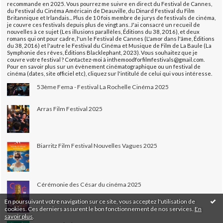
recommande en 2025. Vous pourrez me suivre en direct du Festival de Cannes,
du Festival du Cinéma Américain de Deauville, du Dinard Festival du Film
Britannique et Irlandais... Plus de 10 fois membre de jurys de festivals de cinéma,
je couvre ces festivals depuis plus de vingt ans. J'ai consacré un recueil de
nouvelles à ce sujet (Les illusions parallèles, Éditions du 38, 2016), et deux
romans qui ont pour cadre, l'un le Festival de Cannes (L'amor dans l'âme, Éditions
du 38, 2016) et l'autre le Festival du Cinéma et Musique de Film de La Baule (La
Symphonie des rêves, Éditions Blacklephant, 2023). Vous souhaitez que je
couvre votre festival ? Contactez-moi à inthemoodforfilmfestivals@gmail.com.
Pour en savoir plus sur un évènement cinématographique ou un festival de
cinéma (dates, site officiel etc), cliquez sur l'intitulé de celui qui vous intéresse.
53ème Fema - Festival La Rochelle Cinéma 2025
Arras Film Festival 2025
Biarritz Film Festival Nouvelles Vagues 2025
Cérémonie des César du cinéma 2025
En poursuivant votre navigation sur ce site, vous acceptez l'utilisation de
cookies. Ces derniers assurent le bon fonctionnement de nos services.
En
savoir plus
.