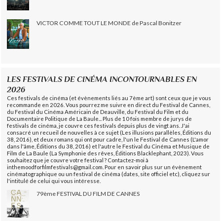
VICTOR COMME TOUT LE MONDE de Pascal Bonitzer
LES FESTIVALS DE CINÉMA INCONTOURNABLES EN
2026
Ces festivals de cinéma (et évènements liés au 7ème art) sont ceux que je vous
recommande en 2026. Vous pourrez me suivre en direct du Festival de Cannes,
du Festival du Cinéma Américain de Deauville, du Festival du Film et du
Documentaire Politique de La Baule... Plus de 10 fois membre de jurys de
festivals de cinéma, je couvre ces festivals depuis plus de vingt ans. J'ai
consacré un recueil de nouvelles à ce sujet (Les illusions parallèles, Éditions du
38, 2016), et deux romans qui ont pour cadre, l'un le Festival de Cannes (L'amor
dans l'âme, Éditions du 38, 2016) et l'autre le Festival du Cinéma et Musique de
Film de La Baule (La Symphonie des rêves, Éditions Blacklephant, 2023). Vous
souhaitez que je couvre votre festival ? Contactez-moi à
inthemoodforfilmfestivals@gmail.com. Pour en savoir plus sur un évènement
cinématographique ou un festival de cinéma (dates, site officiel etc), cliquez sur
l'intitulé de celui qui vous intéresse.
79ème FESTIVAL DU FILM DE CANNES