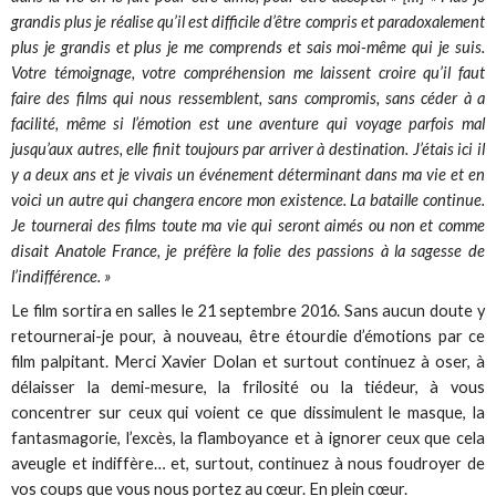
grandis plus je réalise qu’il est difficile d’être compris et paradoxalement
plus je grandis et plus je me comprends et sais moi-même qui je suis.
Votre témoignage, votre compréhension me laissent croire qu’il faut
faire des films qui nous ressemblent, sans compromis, sans céder à a
facilité, même si l’émotion est une aventure qui voyage parfois mal
jusqu’aux autres, elle finit toujours par arriver à destination. J’étais ici il
y a deux ans et je vivais un événement déterminant dans ma vie et en
voici un autre qui changera encore mon existence. La bataille continue.
Je tournerai des films toute ma vie qui seront aimés ou non et comme
disait Anatole France, je préfère la folie des passions à la sagesse de
l’indifférence. »
Le film sortira en salles le 21 septembre 2016. Sans aucun doute y
retournerai-je pour, à nouveau, être étourdie d’émotions par ce
film palpitant. Merci Xavier Dolan et surtout continuez à oser, à
délaisser la demi-mesure, la frilosité ou la tiédeur, à vous
concentrer sur ceux qui voient ce que dissimulent le masque, la
fantasmagorie, l’excès, la flamboyance et à ignorer ceux que cela
aveugle et indiffère… et, surtout, continuez à nous foudroyer de
vos coups que vous nous portez au cœur. En plein cœur.