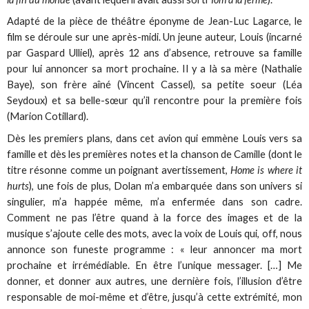
Adapté de la pièce de théâtre éponyme de Jean-Luc Lagarce, le
film se déroule sur une après-midi. Un jeune auteur, Louis (incarné
par Gaspard Ulliel), après 12 ans d’absence, retrouve sa famille
pour lui annoncer sa mort prochaine. Il y a là sa mère (Nathalie
Baye), son frère aîné (Vincent Cassel), sa petite soeur (Léa
Seydoux) et sa belle-sœur qu’il rencontre pour la première fois
(Marion Cotillard).
Dès les premiers plans, dans cet avion qui emmène Louis vers sa
famille et dès les premières notes et la chanson de Camille (dont le
titre résonne comme un poignant avertissement,
Home is where it
hurts
), une fois de plus, Dolan m’a embarquée dans son univers si
singulier, m’a happée même, m’a enfermée dans son cadre.
Comment ne pas l’être quand à la force des images et de la
musique s’ajoute celle des mots, avec la voix de Louis qui, off, nous
annonce son funeste programme : « leur annoncer ma mort
prochaine et irrémédiable. En être l’unique messager. […] Me
donner, et donner aux autres, une dernière fois, l’illusion d’être
responsable de moi-même et d’être‚ jusqu’à cette extrémité‚ mon