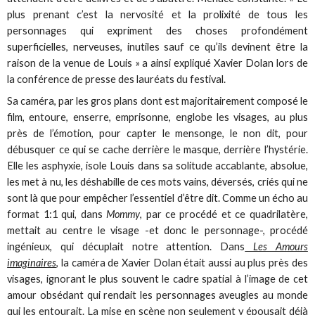
plus prenant c’est la nervosité et la prolixité de tous les
personnages qui expriment des choses profondément
superficielles, nerveuses, inutiles sauf ce qu’ils devinent être la
raison de la venue de Louis » a ainsi expliqué Xavier Dolan lors de
la conférence de presse des lauréats du festival.
Sa caméra, par les gros plans dont est majoritairement composé le
film, entoure, enserre, emprisonne, englobe les visages, au plus
près de l’émotion, pour capter le mensonge, le non dit, pour
débusquer ce qui se cache derrière le masque, derrière l’hystérie.
Elle les asphyxie, isole Louis dans sa solitude accablante, absolue,
les met à nu, les déshabille de ces mots vains, déversés, criés qui ne
sont là que pour empêcher l’essentiel d’être dit. Comme un écho au
format 1:1 qui, dans
Mommy
, par ce procédé et ce quadrilatère,
mettait au centre le visage -et donc le personnage-, procédé
ingénieux, qui décuplait notre attention. Dans
Les Amours
imaginaires
, la caméra de Xavier Dolan était aussi au plus près des
visages, ignorant le plus souvent le cadre spatial à l’image de cet
amour obsédant qui rendait les personnages aveugles au monde
qui les entourait. La mise en scène non seulement y épousait déjà