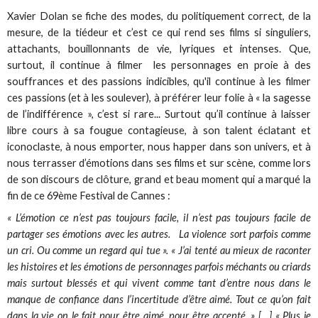
Xavier Dolan se fiche des modes, du politiquement correct, de la
mesure, de la tiédeur et c’est ce qui rend ses films si singuliers,
attachants, bouillonnants de vie, lyriques et intenses. Que,
surtout, il continue à filmer les personnages en proie à des
souffrances et des passions indicibles, qu'il continue à les filmer
ces passions (et à les soulever), à préférer leur folie à « la sagesse
de l’indifférence », c’est si rare... Surtout qu’il continue à laisser
libre cours à sa fougue contagieuse, à son talent éclatant et
iconoclaste, à nous emporter, nous happer dans son univers, et à
nous terrasser d’émotions dans ses films et sur scène, comme lors
de son discours de clôture, grand et beau moment qui a marqué la
fin de ce 69ème Festival de Cannes :
« L’émotion ce n’est pas toujours facile, il n’est pas toujours facile de
partager ses émotions avec les autres. La violence sort parfois comme
un cri. Ou comme un regard qui tue ». « J’ai tenté au mieux de raconter
les histoires et les émotions de personnages parfois méchants ou criards
mais surtout blessés et qui vivent comme tant d’entre nous dans le
manque de confiance dans l’incertitude d’être aimé. Tout ce qu’on fait
dans la vie on le fait pour être aimé, pour être accepté. » […] « Plus je