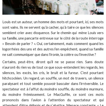
Louis est un auteur, un homme des mots et pourtant, ici, ses mots
sont vains. Ils ne servent qu’à cacher, qu’à taire ce que les silences
semblent crier avec éloquence. Sur le chemin qui mène Louis vers
sa famille, une pancarte entrevue sur le côté de la route interroge
« Besoin de parler ? ». Oui, certainement, mais comment quand les
logorrhées des uns et des autres l’en empêchent, quand sa famille
ne sait communiquer que dans l’ironie, la colère ou l’invective ?
Certains, peut-être, diront qu’il ne se passe rien. Sans doute
n’auront-ils rien vu de tout ce que sous-entendent les regards, les
silences, les excès, les cris, le bruit et la fureur. C’est pourtant
hitchcockien. Un regard, un souffle, un mot de travers, un silence
paralysant et tout semble pouvoir basculer dans l’irréversible. Le
spectateur est à l’affut du moindre souffle, du moindre murmure,
du moindre frémissement. Le MacGuffin, ce sont ces mots
prononcés dans l’avion à l’attention du spectateur et qui
attendent d’être délivrés et de s’abattre. Menace constante. « Le