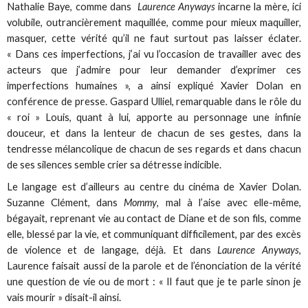
Nathalie Baye, comme dans
Laurence Anyways
incarne la mère, ici
volubile, outrancièrement maquillée, comme pour mieux maquiller,
masquer, cette vérité qu’il ne faut surtout pas laisser éclater.
« Dans ces imperfections, j’ai vu l’occasion de travailler avec des
acteurs que j’admire pour leur demander d’exprimer ces
imperfections humaines », a ainsi expliqué Xavier Dolan en
conférence de presse. Gaspard Ulliel, remarquable dans le rôle du
« roi » Louis, quant à lui, apporte au personnage une infinie
douceur, et dans la lenteur de chacun de ses gestes, dans la
tendresse mélancolique de chacun de ses regards et dans chacun
de ses silences semble crier sa détresse indicible.
Le langage est d’ailleurs au centre du cinéma de Xavier Dolan.
Suzanne Clément, dans
Mommy
, mal à l’aise avec elle-même,
bégayait, reprenant vie au contact de Diane et de son fils, comme
elle, blessé par la vie, et communiquant difficilement, par des excès
de violence et de langage, déjà. Et dans
Laurence Anyways
,
Laurence faisait aussi de la parole et de l’énonciation de la vérité
une question de vie ou de mort : « Il faut que je te parle sinon je
vais mourir » disait-il ainsi.