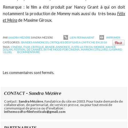
Remarque : le film a été produit par Nancy Grant à qui on doit
notamment la production de
Mommy
mais aussi du très beau
Félix
et Meira
de Maxime Giroux.
PAR
SANDRA MÉZIÈRE
SANDRA MÉZIÈRE
LIEN PERMANENT
IMPRIMER
CATÉGORIES :
BANDES ANNONCES
,
CRITIQUES DES FILMS A L'AFFICHE EN 2016
TAGS :
CINÉMA
,
FILM
,
CRITIQUE
,
BANDE-ANNONCE
,
JUSTE LA FIN DU MONDE
,
XAVIER
DOLAN
,
FESTIVAL DE CANNES
,
IN THE MOOD FOR CINEMA
,
MARION COTILLARD
,
GASPARD
ULLIEL
0
COMMENTAIRE
Les commentaires sont fermés.
CONTACT - Sandra Mézière
Contact :
Sandra Mézière
, fondatrice du site en 2003. Pour toute demande de
collaboration, de partenariat, de services presse, ou pour tout envoi de
communiqué de presse ou d'invitation :
inthemoodforfilmfestivals@gmail.com
PARTENARIATS