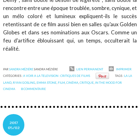
rencontre entre une époque troublée, sombre, cynique, et
un mélo coloré et lumineux expliquent-ils le succès
retentissant de ce film aussi bien en salles qu’aux Golden
Globes et dans ses nominations aux Oscars. Comme un
feu d'artifice éblouissant qui, un temps, occulterait la
réalité.
PAR
SANDRA MÉZIÈRE
SANDRA MÉZIÈRE
LIEN PERMANENT
IMPRIMER
CATÉGORIES :
A VOIR A LA TELEVISION : CRITIQUES DE FILMS
TAGS :
LA LA
LAND
,
RYAN GOSLING
,
EMMA STONE
,
FILM
,
CINÉMA
,
CRITIQUE
,
IN THE MOOD FOR
CINEMA
0
COMMENTAIRE
2017
05/02