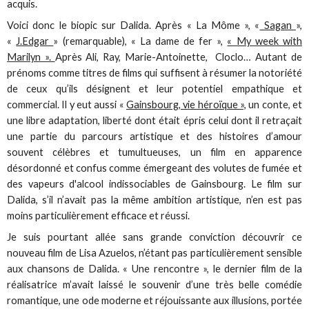
acquis.
Voici donc le biopic sur Dalida. Après « La Môme », «
Sagan
»,
«
J.Edgar
» (remarquable), « La dame de fer »,
« My week with
Marilyn ».
Après Ali, Ray, Marie-Antoinette, Cloclo… Autant de
prénoms comme titres de films qui suffisent à résumer la notoriété
de ceux qu’ils désignent et leur potentiel empathique et
commercial. Il y eut aussi «
Gainsbourg, vie héroïque »,
un conte, et
une libre adaptation, liberté dont était épris celui dont il retraçait
une partie du parcours artistique et des histoires d’amour
souvent célèbres et tumultueuses, un film en apparence
désordonné et confus comme émergeant des volutes de fumée et
des vapeurs d'alcool indissociables de Gainsbourg. Le film sur
Dalida, s’il n’avait pas la même ambition artistique, n’en est pas
moins particulièrement efficace et réussi.
Je suis pourtant allée sans grande conviction découvrir ce
nouveau film de Lisa Azuelos, n’étant pas particulièrement sensible
aux chansons de Dalida. « Une rencontre », le dernier film de la
réalisatrice m’avait laissé le souvenir d’une très belle comédie
romantique, une ode moderne et réjouissante aux illusions, portée