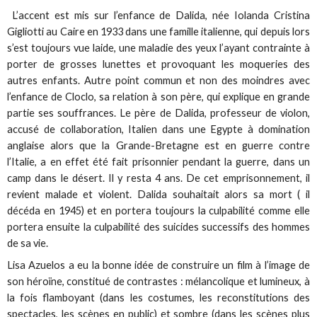
L’accent est mis sur l’enfance de Dalida, née Iolanda Cristina
Gigliotti au Caire en 1933 dans une famille italienne, qui depuis lors
s’est toujours vue laide, une maladie des yeux l’ayant contrainte à
porter de grosses lunettes et provoquant les moqueries des
autres enfants. Autre point commun et non des moindres avec
l’enfance de Cloclo, sa relation à son père, qui explique en grande
partie ses souffrances. Le père de Dalida, professeur de violon,
accusé de collaboration, Italien dans une Egypte à domination
anglaise alors que la Grande-Bretagne est en guerre contre
l’Italie, a en effet été fait prisonnier pendant la guerre, dans un
camp dans le désert. Il y resta 4 ans. De cet emprisonnement, il
revient malade et violent. Dalida souhaitait alors sa mort ( il
décéda en 1945) et en portera toujours la culpabilité comme elle
portera ensuite la culpabilité des suicides successifs des hommes
de sa vie.
Lisa Azuelos a eu la bonne idée de construire un film à l’image de
son héroïne, constitué de contrastes : mélancolique et lumineux, à
la fois flamboyant (dans les costumes, les reconstitutions des
spectacles, les scènes en public) et sombre (dans les scènes plus