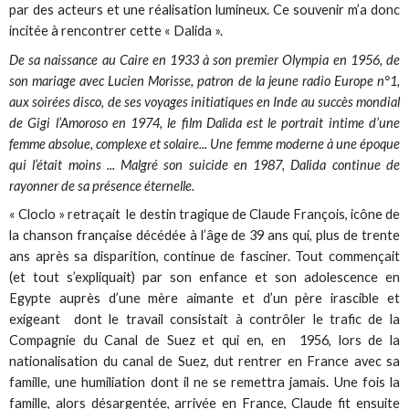
par des acteurs et une réalisation lumineux. Ce souvenir m’a donc
incitée à rencontrer cette « Dalida ».
De sa naissance au Caire en 1933 à son premier Olympia en 1956, de
son mariage avec Lucien Morisse, patron de la jeune radio Europe n°1,
aux soirées disco, de ses voyages initiatiques en Inde au succès mondial
de Gigi l’Amoroso en 1974, le film Dalida est le portrait intime d’une
femme absolue, complexe et solaire... Une femme moderne à une époque
qui l’était moins ... Malgré son suicide en 1987, Dalida continue de
rayonner de sa présence éternelle.
« Cloclo » retraçait le destin tragique de Claude François, icône de
la chanson française décédée à l’âge de 39 ans qui, plus de trente
ans après sa disparition, continue de fasciner. Tout commençait
(et tout s’expliquait) par son enfance et son adolescence en
Egypte auprès d’une mère aimante et d’un père irascible et
exigeant dont le travail consistait à contrôler le trafic de la
Compagnie du Canal de Suez et qui en, en 1956, lors de la
nationalisation du canal de Suez, dut rentrer en France avec sa
famille, une humiliation dont il ne se remettra jamais. Une fois la
famille, alors désargentée, arrivée en France, Claude fit ensuite