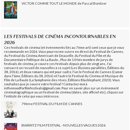
VICTOR COMME TOUT LE MONDE de Pascal Bonitzer
LES FESTIVALS DE CINÉMA INCONTOURNABLES EN
2026
Ces festivals de cinéma (et évènements liés au 7ème art) sont ceux que je vous
recommande en 2026. Vous pourrez me suivre en direct du Festival de Cannes,
du Festival du Cinéma Américain de Deauville, du Festival du Film et du
Documentaire Politique de La Baule... Plus de 10 fois membre de jurys de
festivals de cinéma, je couvre ces festivals depuis plus de vingt ans. J'ai
consacré un recueil de nouvelles à ce sujet (Les illusions parallèles, Éditions du
38, 2016), et deux romans qui ont pour cadre, l'un le Festival de Cannes (L'amor
dans l'âme, Éditions du 38, 2016) et l'autre le Festival du Cinéma et Musique de
Film de La Baule (La Symphonie des rêves, Éditions Blacklephant, 2023). Vous
souhaitez que je couvre votre festival ? Contactez-moi à
inthemoodforfilmfestivals@gmail.com. Pour en savoir plus sur un évènement
cinématographique ou un festival de cinéma (dates, site officiel etc), cliquez sur
l'intitulé de celui qui vous intéresse.
79ème FESTIVAL DU FILM DE CANNES
BIARRITZ FILM FESTIVAL - NOUVELLES VAGUES 2026