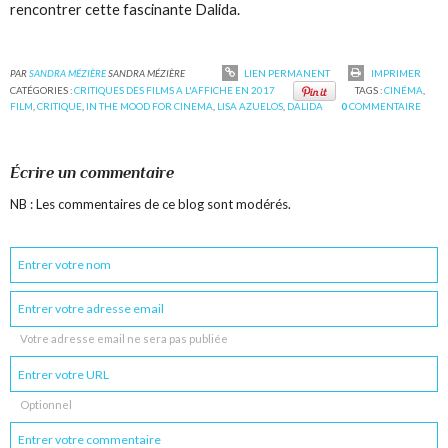
rencontrer cette fascinante Dalida.
PAR
SANDRA MÉZIÈRE
SANDRA MÉZIÈRE
LIEN PERMANENT
IMPRIMER
CATÉGORIES :
CRITIQUES DES FILMS A L'AFFICHE EN 2017
TAGS :
CINÉMA
,
FILM
,
CRITIQUE
,
IN THE MOOD FOR CINEMA
,
LISA AZUELOS
,
DALIDA
0
COMMENTAIRE
Écrire un commentaire
NB : Les commentaires de ce blog sont modérés.
Votre adresse email ne sera pas publiée
Optionnel