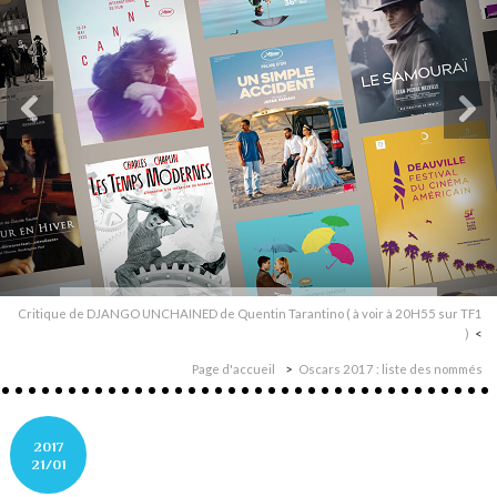
Critique de DJANGO UNCHAINED de Quentin Tarantino ( à voir à 20H55 sur TF1
)
Page d'accueil
Oscars 2017 : liste des nommés
2017
21/01