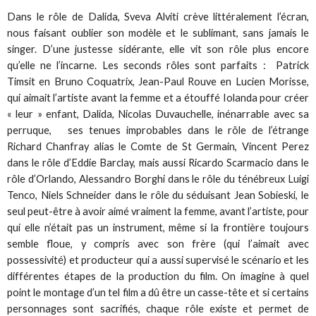
Dans le rôle de Dalida, Sveva Alviti crève littéralement l’écran,
nous faisant oublier son modèle et le sublimant, sans jamais le
singer. D’une justesse sidérante, elle vit son rôle plus encore
qu’elle ne l’incarne. Les seconds rôles sont parfaits : Patrick
Timsit en Bruno Coquatrix, Jean-Paul Rouve en Lucien Morisse,
qui aimait l’artiste avant la femme et a étouffé Iolanda pour créer
« leur » enfant, Dalida, Nicolas Duvauchelle, inénarrable avec sa
perruque, ses tenues improbables dans le rôle de l’étrange
Richard Chanfray alias le Comte de St Germain, Vincent Perez
dans le rôle d’Eddie Barclay, mais aussi Ricardo Scarmacio dans le
rôle d’Orlando, Alessandro Borghi dans le rôle du ténébreux Luigi
Tenco, Niels Schneider dans le rôle du séduisant Jean Sobieski, le
seul peut-être à avoir aimé vraiment la femme, avant l’artiste, pour
qui elle n’était pas un instrument, même si la frontière toujours
semble floue, y compris avec son frère (qui l’aimait avec
possessivité) et producteur qui a aussi supervisé le scénario et les
différentes étapes de la production du film. On imagine à quel
point le montage d’un tel film a dû être un casse-tête et si certains
personnages sont sacrifiés, chaque rôle existe et permet de