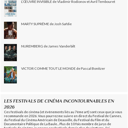
L’ŒUVRE INVISIBLE de Vladimir Rodionov et Avril Tembouret
MARTY SUPRÊME de Josh Safdie
NUREMBERG de James Vanderbilt
VICTOR COMME TOUT LE MONDE de Pascal Bonitzer
LES FESTIVALS DE CINÉMA INCONTOURNABLES EN
2026
Ces festivals de cinéma (et évènements liés au 7ème art) sont ceux que je vous
recommande en 2026. Vous pourrez me suivre en direct du Festival de Cannes,
du Festival du Cinéma Américain de Deauville, du Festival du Film et du
Documentaire Politique de La Baule... Plus de 10 fois membre de jurys de
festivals de cinéma, je couvre ces festivals depuis plus de vingt ans. J'ai