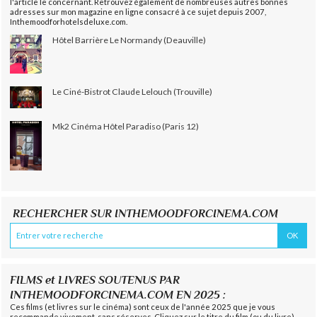
l'article le concernant. Retrouvez également de nombreuses autres bonnes
adresses sur mon magazine en ligne consacré à ce sujet depuis 2007,
Inthemoodforhotelsdeluxe.com.
Hôtel Barrière Le Normandy (Deauville)
Le Ciné-Bistrot Claude Lelouch (Trouville)
Mk2 Cinéma Hôtel Paradiso (Paris 12)
RECHERCHER SUR INTHEMOODFORCINEMA.COM
FILMS et LIVRES SOUTENUS PAR
INTHEMOODFORCINEMA.COM EN 2025 :
Ces films (et livres sur le cinéma) sont ceux de l'année 2025 que je vous
recommande vivement, sans réserves. Cliquez sur le titre du film (ou du livre)