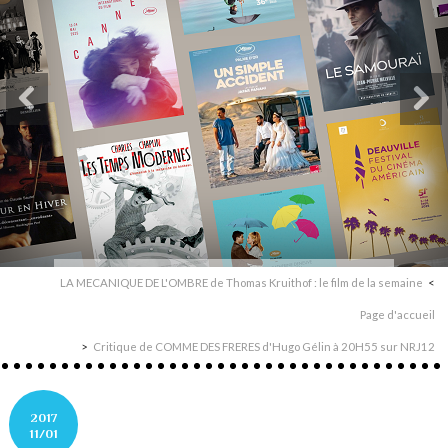
LA MECANIQUE DE L'OMBRE de Thomas Kruithof : le film de la semaine
Page d'accueil
Critique de COMME DES FRERES d'Hugo Gélin à 20H55 sur NRJ12
2017
11/01