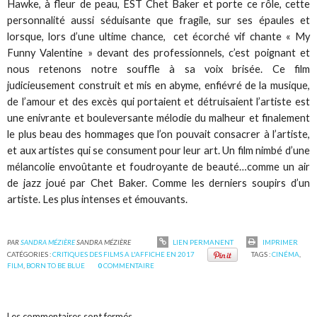
Hawke, à fleur de peau, EST Chet Baker et porte ce rôle, cette
personnalité aussi séduisante que fragile, sur ses épaules et
lorsque, lors d’une ultime chance, cet écorché vif chante « My
Funny Valentine » devant des professionnels, c’est poignant et
nous retenons notre souffle à sa voix brisée. Ce film
judicieusement construit et mis en abyme, enfiévré de la musique,
de l’amour et des excès qui portaient et détruisaient l’artiste est
une enivrante et bouleversante mélodie du malheur et finalement
le plus beau des hommages que l’on pouvait consacrer à l’artiste,
et aux artistes qui se consument pour leur art. Un film nimbé d’une
mélancolie envoûtante et foudroyante de beauté…comme un air
de jazz joué par Chet Baker. Comme les derniers soupirs d’un
artiste. Les plus intenses et émouvants.
PAR
SANDRA MÉZIÈRE
SANDRA MÉZIÈRE
LIEN PERMANENT
IMPRIMER
CATÉGORIES :
CRITIQUES DES FILMS A L'AFFICHE EN 2017
TAGS :
CINÉMA
,
FILM
,
BORN TO BE BLUE
0
COMMENTAIRE
Les commentaires sont fermés.