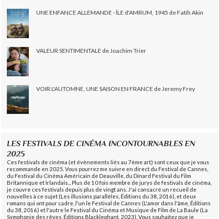
UNE ENFANCE ALLEMANDE - ÎLE d'AMRUM, 1945 de Fatih Akin
VALEUR SENTIMENTALE de Joachim Trier
VOIR L'AUTOMNE, UNE SAISON EN FRANCE de Jeremy Frey
LES FESTIVALS DE CINÉMA INCONTOURNABLES EN
2025
Ces festivals de cinéma (et évènements liés au 7ème art) sont ceux que je vous
recommande en 2025. Vous pourrez me suivre en direct du Festival de Cannes,
du Festival du Cinéma Américain de Deauville, du Dinard Festival du Film
Britannique et Irlandais... Plus de 10 fois membre de jurys de festivals de cinéma,
je couvre ces festivals depuis plus de vingt ans. J'ai consacré un recueil de
nouvelles à ce sujet (Les illusions parallèles, Éditions du 38, 2016), et deux
romans qui ont pour cadre, l'un le Festival de Cannes (L'amor dans l'âme, Éditions
du 38, 2016) et l'autre le Festival du Cinéma et Musique de Film de La Baule (La
Symphonie des rêves, Éditions Blacklephant, 2023). Vous souhaitez que je