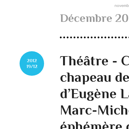
novemb
Décembre 20
Théâtre - C
2012
19/12
chapeau de 
d’Eugène L
Marc-Miche
éphémère 