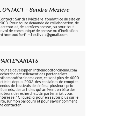
CONTACT - Sandra Mézière
Contact :
Sandra Mézière
, fondatrice du site en
2003. Pour toute demande de collaboration, de
partenariat, de services presse, ou pour tout
envoi de communiqué de presse ou d'invitation :
inthemoodforfilmfestivals@gmail.com
PARTENARIATS
Pour se développer, Inthemoodforcinema.com
recherche actuellement des partenariats.
Inthemoodforcinema.com, ce sont plus de 4000
articles depuis 2003, des centaines de comptes-
rendus de festivals de cinéma, plusieurs prix
décernés, des articles qui arrivent en tête des
moteurs de recherche... Un partenariat vous
intéresse ?
Cliquez ici pour en savoir plus sur le
site, sur mon parcours et pour savoir comment
me contacter.