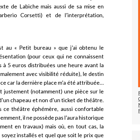
xte de Labiche mais aussi de sa mise en
rberio Corsetti) et de l’interprétation,
st au « Petit bureau » que j’ai obtenu le
ésentation (pour ceux qui ne connaissent
s à 5 euros distribuées une heure avant la
alement avec visibilité réduite), le destin
ièce car la dernière place m’a été attribuée…
st justement (notamment) une pièce sur le
e d’un chapeau et non d’un ticket de théâtre.
s ce théâtre éphémère, aussi confortable
mment, il ne possède pas l’aura historique
ement en travaux) mais où, en tout cas, la
 soyez installés et quel que soit le prix que