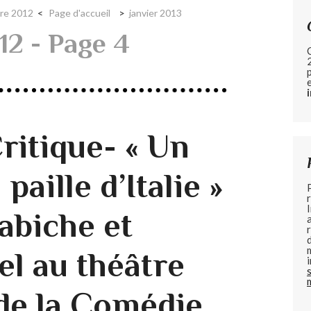
re 2012
Page d'accueil
janvier 2013
12
- Page 4
ritique- « Un
paille d’Italie »
abiche et
l au théâtre
de la Comédie