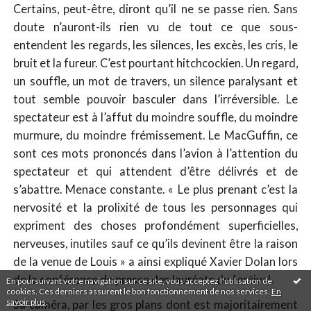
Certains, peut-être, diront qu’il ne se passe rien. Sans
doute n’auront-ils rien vu de tout ce que sous-
entendent les regards, les silences, les excès, les cris, le
bruit et la fureur. C’est pourtant hitchcockien. Un regard,
un souffle, un mot de travers, un silence paralysant et
tout semble pouvoir basculer dans l’irréversible. Le
spectateur est à l’affut du moindre souffle, du moindre
murmure, du moindre frémissement. Le MacGuffin, ce
sont ces mots prononcés dans l’avion à l’attention du
spectateur et qui attendent d’être délivrés et de
s’abattre. Menace constante. « Le plus prenant c’est la
nervosité et la prolixité de tous les personnages qui
expriment des choses profondément superficielles,
nerveuses, inutiles sauf ce qu’ils devinent être la raison
de la venue de Louis » a ainsi expliqué Xavier Dolan lors
de la conférence de presse des lauréats du festival.
En poursuivant votre navigation sur ce site, vous acceptez l'utilisation de
cookies. Ces derniers assurent le bon fonctionnement de nos services.
En
savoir plus
.
Sa caméra, par les gros plans dont est majoritairement