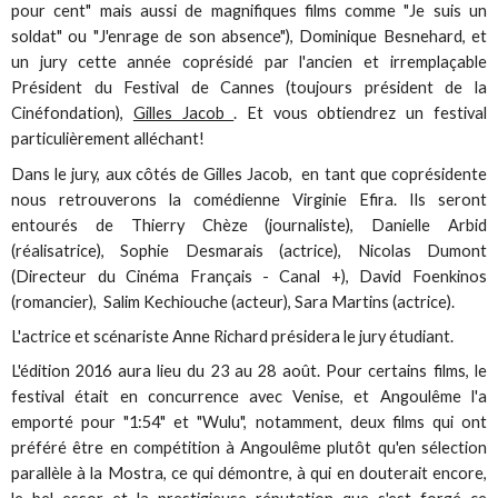
pour cent" mais aussi de magnifiques films comme "Je suis un
soldat" ou "J'enrage de son absence"), Dominique Besnehard, et
un jury cette année coprésidé par l'ancien et irremplaçable
Président du Festival de Cannes (toujours président de la
Cinéfondation),
Gilles Jacob
. Et vous obtiendrez un festival
particulièrement alléchant!
Dans le jury, aux côtés de Gilles Jacob, en tant que coprésidente
nous retrouverons la comédienne Virginie Efira. Ils seront
entourés de Thierry Chèze (journaliste), Danielle Arbid
(réalisatrice), Sophie Desmarais (actrice), Nicolas Dumont
(Directeur du Cinéma Français - Canal +), David Foenkinos
(romancier), Salim Kechiouche (acteur), Sara Martins (actrice).
L'actrice et scénariste Anne Richard présidera le jury étudiant.
L'édition 2016 aura lieu du 23 au 28 août. Pour certains films, le
festival était en concurrence avec Venise, et Angoulême l'a
emporté pour "1:54" et "Wulu", notamment, deux films qui ont
préféré être en compétition à Angoulême plutôt qu'en sélection
parallèle à la Mostra, ce qui démontre, à qui en douterait encore,