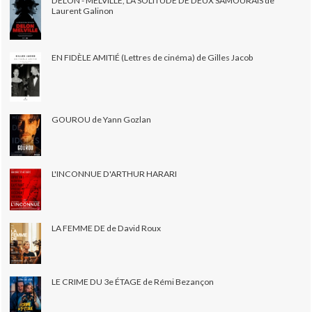
DELON - MELVILLE, LA SOLITUDE DE DEUX SAMOURAÏS de
Laurent Galinon
EN FIDÈLE AMITIÉ (Lettres de cinéma) de Gilles Jacob
GOUROU de Yann Gozlan
L'INCONNUE D'ARTHUR HARARI
LA FEMME DE de David Roux
LE CRIME DU 3e ÉTAGE de Rémi Bezançon