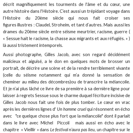
décrit magnifiquement les tourments de l'âme et du cœur, une
autre histoire dans l'Histoire. C’est aussi un trépidant voyage dans
l’Histoire du 20ème siècle qui nous fait croiser ses
figures illustres : Claudel, Stroheim, et tant d’autres. Mais aussi les
drames du 20ème siècle entre séisme meurtrier, racisme, guerre (
« Sessue hait le racisme, la chasse aux migrants et aux réfugiés. » )
là aussi tristement intemporels.
Aussi photographe, Gilles Jacob, avec son regard décidément
malicieux et aiguisé, a le don en quelques mots de brosser un
portrait, de décrire une scène et de la rendre terriblement vivante
(celle du séisme notamment qui m’a donné la sensation de
cheminer au milieu des décombres)ou de transcrire la mélancolie.
Et je n’ai plus lâché ce livre de sa première à sa dernière ligne pour
laisser à regrets Sessue sous le charme duquel l’écriture incisive de
Gilles Jacob nous fait une fois de plus tomber. Le cœur en vrac
après les dernières lignes d'
Un homme cruel
qui résonnent en écho
avec "ce quelque chose plus fort que la mélancolie" dont il parlait
dans le livre avec Michel Piccoli mais aussi en écho avec le
chapitre « Vieillir » dans
Le festival n’aura pas lieu,
un chapitre sur le