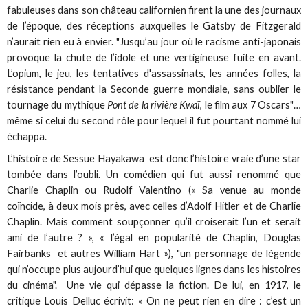
fabuleuses dans son château californien firent la une des journaux
de l’époque, des réceptions auxquelles le Gatsby de Fitzgerald
n’aurait rien eu à envier. "Jusqu’au jour où le racisme anti-japonais
provoque la chute de l’idole et une vertigineuse fuite en avant.
L’opium, le jeu, les tentatives d'assassinats, les années folles, la
résistance pendant la Seconde guerre mondiale, sans oublier le
tournage du mythique
Pont de la rivière Kwaï
, le film aux 7 Oscars"…
même si celui du second rôle pour lequel il fut pourtant nommé lui
échappa.
L’histoire de Sessue Hayakawa est donc l’histoire vraie d’une star
tombée dans l’oubli. Un comédien qui fut aussi renommé que
Charlie Chaplin ou Rudolf Valentino (« Sa venue au monde
coïncide, à deux mois près, avec celles d’Adolf Hitler et de Charlie
Chaplin. Mais comment soupçonner qu’il croiserait l’un et serait
ami de l’autre ? », « l’égal en popularité de Chaplin, Douglas
Fairbanks et autres William Hart »), "un personnage de légende
qui n’occupe plus aujourd’hui que quelques lignes dans les histoires
du cinéma". Une vie qui dépasse la fiction. De lui, en 1917, le
critique Louis Delluc écrivit: « On ne peut rien en dire : c’est un