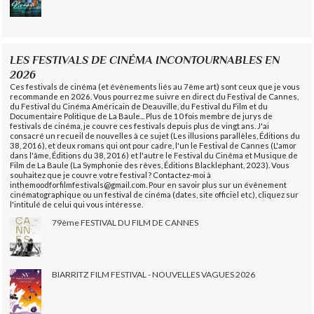
LES FESTIVALS DE CINÉMA INCONTOURNABLES EN
2026
Ces festivals de cinéma (et évènements liés au 7ème art) sont ceux que je vous
recommande en 2026. Vous pourrez me suivre en direct du Festival de Cannes,
du Festival du Cinéma Américain de Deauville, du Festival du Film et du
Documentaire Politique de La Baule... Plus de 10 fois membre de jurys de
festivals de cinéma, je couvre ces festivals depuis plus de vingt ans. J'ai
consacré un recueil de nouvelles à ce sujet (Les illusions parallèles, Éditions du
38, 2016), et deux romans qui ont pour cadre, l'un le Festival de Cannes (L'amor
dans l'âme, Éditions du 38, 2016) et l'autre le Festival du Cinéma et Musique de
Film de La Baule (La Symphonie des rêves, Éditions Blacklephant, 2023). Vous
souhaitez que je couvre votre festival ? Contactez-moi à
inthemoodforfilmfestivals@gmail.com. Pour en savoir plus sur un évènement
cinématographique ou un festival de cinéma (dates, site officiel etc), cliquez sur
l'intitulé de celui qui vous intéresse.
79ème FESTIVAL DU FILM DE CANNES
BIARRITZ FILM FESTIVAL - NOUVELLES VAGUES 2026