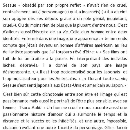
Sessue « obsédé par son propre reflet » n’avait rien de cruel,
contrairement au(x) personnage(s) qu’il a incarné(s) ( « il a atteint
son apogée dès ses débuts grâce à un rôle génial, inquiétant,
cruel.»). Ou du moins rien de plus que la plupart d'entre nous. C’est
d’ailleurs aussi l’histoire de sa vie. Celle d’un homme entre deux
identités. Enfermé dans une image, une apparence : « Je me rends
compte que j’étais devenu un homme d’affaires américain, au lieu
de l’artiste japonais que j’ai toujours rêvé d’être. », « Ses films ont
fait de lui un traitre à la patrie. En interprétant des individus
lâches, dépravés, il a donné de son pays une image
déshonorante. », « Il est trop occidentalisé pour les Japonais et
trop moralisateur pour les Américains. » , « Durant toute sa vie,
Sessue s’est senti japonais aux Etats-Unis et américain au Japon. »
C’est bien sûr cette dichotomie entre son être et l’image qui est
passionnante mais aussi le portrait de l’être plus sensible, avec sa
femme, Tsuru Aoki. « Un homme cruel » nous raconte aussi une
passionnante histoire d’amour qui a surmonté le temps et la
distance et le succès et les infidélités, et une autre, impossible,
chacune révélant une autre facette du personnage. Gilles Jacob