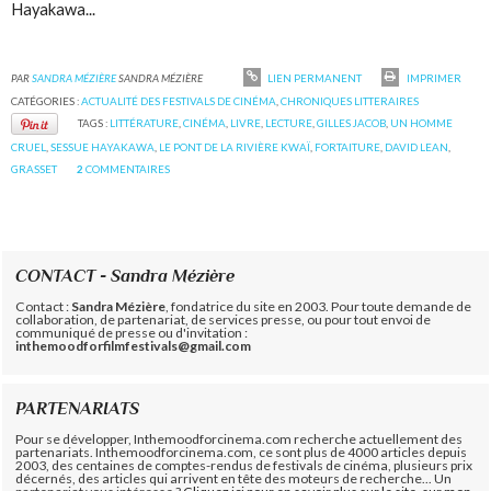
Hayakawa...
PAR
SANDRA MÉZIÈRE
SANDRA MÉZIÈRE
LIEN PERMANENT
IMPRIMER
CATÉGORIES :
ACTUALITÉ DES FESTIVALS DE CINÉMA
,
CHRONIQUES LITTERAIRES
TAGS :
LITTÉRATURE
,
CINÉMA
,
LIVRE
,
LECTURE
,
GILLES JACOB
,
UN HOMME
CRUEL
,
SESSUE HAYAKAWA
,
LE PONT DE LA RIVIÈRE KWAÏ
,
FORTAITURE
,
DAVID LEAN
,
GRASSET
2
COMMENTAIRES
CONTACT - Sandra Mézière
Contact :
Sandra Mézière
, fondatrice du site en 2003. Pour toute demande de
collaboration, de partenariat, de services presse, ou pour tout envoi de
communiqué de presse ou d'invitation :
inthemoodforfilmfestivals@gmail.com
PARTENARIATS
Pour se développer, Inthemoodforcinema.com recherche actuellement des
partenariats. Inthemoodforcinema.com, ce sont plus de 4000 articles depuis
2003, des centaines de comptes-rendus de festivals de cinéma, plusieurs prix
décernés, des articles qui arrivent en tête des moteurs de recherche... Un