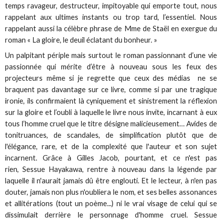
temps ravageur, destructeur, impitoyable qui emporte tout, nous
rappelant aux ultimes instants ou trop tard, l’essentiel. Nous
rappelant aussi la célèbre phrase de Mme de Staël en exergue du
roman « La gloire, le deuil éclatant du bonheur. »
Un palpitant périple mais surtout le roman passionnant d’une vie
passionnée qui mérite d’être à nouveau sous les feux des
projecteurs même si je regrette que ceux des médias ne se
braquent pas davantage sur ce livre, comme si par une tragique
ironie, ils confirmaient là cyniquement et sinistrement la réflexion
sur la gloire et l’oubli à laquelle le livre nous invite, incarnant à eux
tous l’homme cruel que le titre désigne malicieusement… Avides de
tonitruances, de scandales, de simplification plutôt que de
l'élégance, rare, et de la complexité que l'auteur et son sujet
incarnent. Grâce à Gilles Jacob, pourtant, et ce n'est pas
rien, Sessue Hayakawa, rentre à nouveau dans la légende par
laquelle il n'aurait jamais dû être englouti. Et le lecteur, à n'en pas
douter, jamais non plus n'oubliera le nom, et ses belles assonances
et allitérations (tout un poème...) ni le vrai visage de celui qui se
dissimulait derrière le personnage d'homme cruel. Sessue