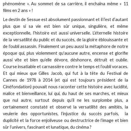
phénomène ». Au sommet de sa carrière, il enchaîna même « 11
films en 2 ans » !
Le destin de Sessue est absolument passionnant et il l’est d’autant
plus que si sa vie est bien sûr unique, singulière, et même
exceptionnelle, l’histoire est aussi universelle. L’éternelle histoire
de la versatilité du public et du succès, de la gloire éblouissante et
de l’oubli assassin. Finalement un peu aussi la métaphore de notre
époque qui, plus violemment qu'aucune autre, encense et glorifie
aussi vite et bien qu’elle dévore, déshonore, détruit et oublie.
Course insatiable et carnassière contre le temps et l’oubli voraces.
Et qui mieux que Gilles Jacob, qui fut à la tête du Festival de
Cannes de 1978 à 2014 (et qui est toujours président de la
Cinéfondation) pouvait nous raconter cette histoire avec lucidité,
malice et bienveillance, lui qui, du haut de ses marches, et mieux
que nul autre, surtout depuis qu’il ne les surplombe plus, a
certainement constaté et observé la versatilité des amitiés, la
veulerie des opportunistes, l’injustice du succès parfois, la
duplicité et la force enjoliveuse ou destructrice de l’image et bien
sûr l’univers, fascinant et lunatique, du cinéma ?