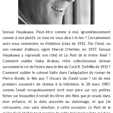
Sessue Hayakawa. Peut-être comme à moi, ignominieusement
comme à moi plutôt, ce nom ne vous dira-t-il rien ? Certainement
avez-vous néanmoins vu
Forfaiture
(celui de 1915,
The Cheat
, ou
son remake d'ailleurs, signé Marcel L'Herbier, en 1937, Sessue
Hayakawa y reprenait son rôle) et
Le Pont de la rivière Kwaï
?
Comment oublier Haka Arakau, riche collectionneur birman
surnommé le roi de l'ivoire dans le film de Cecil B. DeMille de 1915 ?
Comment oublier le colonel Saïto dans l’adaptation du roman de
Pierre Boulle, le film aux 7 Oscars de David Lean ? Un de mes
premiers souvenirs de cinéma à la télévision, le 28 mars 1987,
comme l'avait scrupuleusement écrit mon père sur ces petites
fiches sur lesquelles il notait les titres des films que je voyais dans
mon enfance, et la date associée au visionnage, et que j'ai
retrouvées, non sans émotion, à cette occasion.
Le Pont de la