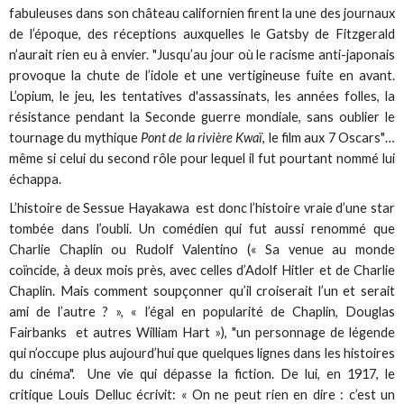
fabuleuses dans son château californien firent la une des journaux
de l’époque, des réceptions auxquelles le Gatsby de Fitzgerald
n’aurait rien eu à envier. "Jusqu’au jour où le racisme anti-japonais
provoque la chute de l’idole et une vertigineuse fuite en avant.
L’opium, le jeu, les tentatives d'assassinats, les années folles, la
résistance pendant la Seconde guerre mondiale, sans oublier le
tournage du mythique
Pont de la rivière Kwaï
, le film aux 7 Oscars"…
même si celui du second rôle pour lequel il fut pourtant nommé lui
échappa.
L’histoire de Sessue Hayakawa est donc l’histoire vraie d’une star
tombée dans l’oubli. Un comédien qui fut aussi renommé que
Charlie Chaplin ou Rudolf Valentino (« Sa venue au monde
coïncide, à deux mois près, avec celles d’Adolf Hitler et de Charlie
Chaplin. Mais comment soupçonner qu’il croiserait l’un et serait
ami de l’autre ? », « l’égal en popularité de Chaplin, Douglas
Fairbanks et autres William Hart »), "un personnage de légende
qui n’occupe plus aujourd’hui que quelques lignes dans les histoires
du cinéma". Une vie qui dépasse la fiction. De lui, en 1917, le
critique Louis Delluc écrivit: « On ne peut rien en dire : c’est un