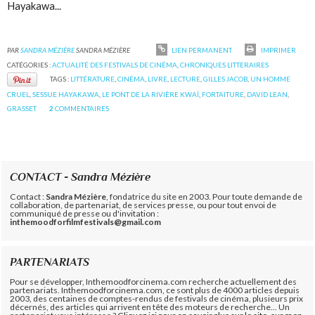
Hayakawa...
PAR
SANDRA MÉZIÈRE
SANDRA MÉZIÈRE
LIEN PERMANENT
IMPRIMER
CATÉGORIES :
ACTUALITÉ DES FESTIVALS DE CINÉMA
,
CHRONIQUES LITTERAIRES
TAGS :
LITTÉRATURE
,
CINÉMA
,
LIVRE
,
LECTURE
,
GILLES JACOB
,
UN HOMME
CRUEL
,
SESSUE HAYAKAWA
,
LE PONT DE LA RIVIÈRE KWAÏ
,
FORTAITURE
,
DAVID LEAN
,
GRASSET
2
COMMENTAIRES
CONTACT - Sandra Mézière
Contact :
Sandra Mézière
, fondatrice du site en 2003. Pour toute demande de
collaboration, de partenariat, de services presse, ou pour tout envoi de
communiqué de presse ou d'invitation :
inthemoodforfilmfestivals@gmail.com
PARTENARIATS
Pour se développer, Inthemoodforcinema.com recherche actuellement des
partenariats. Inthemoodforcinema.com, ce sont plus de 4000 articles depuis
2003, des centaines de comptes-rendus de festivals de cinéma, plusieurs prix
décernés, des articles qui arrivent en tête des moteurs de recherche... Un