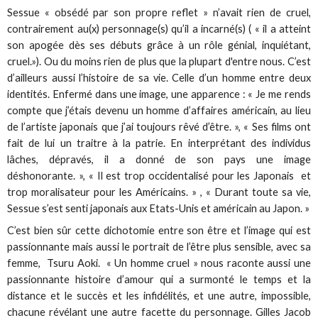
Sessue « obsédé par son propre reflet » n’avait rien de cruel,
contrairement au(x) personnage(s) qu’il a incarné(s) ( « il a atteint
son apogée dès ses débuts grâce à un rôle génial, inquiétant,
cruel.»). Ou du moins rien de plus que la plupart d'entre nous. C’est
d’ailleurs aussi l’histoire de sa vie. Celle d’un homme entre deux
identités. Enfermé dans une image, une apparence : « Je me rends
compte que j’étais devenu un homme d’affaires américain, au lieu
de l’artiste japonais que j’ai toujours rêvé d’être. », « Ses films ont
fait de lui un traitre à la patrie. En interprétant des individus
lâches, dépravés, il a donné de son pays une image
déshonorante. », « Il est trop occidentalisé pour les Japonais et
trop moralisateur pour les Américains. » , « Durant toute sa vie,
Sessue s’est senti japonais aux Etats-Unis et américain au Japon. »
C’est bien sûr cette dichotomie entre son être et l’image qui est
passionnante mais aussi le portrait de l’être plus sensible, avec sa
femme, Tsuru Aoki. « Un homme cruel » nous raconte aussi une
passionnante histoire d’amour qui a surmonté le temps et la
distance et le succès et les infidélités, et une autre, impossible,
chacune révélant une autre facette du personnage. Gilles Jacob