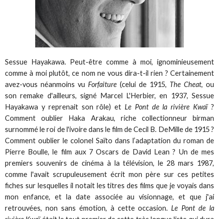
Sessue Hayakawa. Peut-être comme à moi, ignominieusement
comme à moi plutôt, ce nom ne vous dira-t-il rien ? Certainement
avez-vous néanmoins vu
Forfaiture
(celui de 1915,
The Cheat
, ou
son remake d'ailleurs, signé Marcel L'Herbier, en 1937, Sessue
Hayakawa y reprenait son rôle) et
Le Pont de la rivière Kwaï
?
Comment oublier Haka Arakau, riche collectionneur birman
surnommé le roi de l'ivoire dans le film de Cecil B. DeMille de 1915 ?
Comment oublier le colonel Saïto dans l’adaptation du roman de
Pierre Boulle, le film aux 7 Oscars de David Lean ? Un de mes
premiers souvenirs de cinéma à la télévision, le 28 mars 1987,
comme l'avait scrupuleusement écrit mon père sur ces petites
fiches sur lesquelles il notait les titres des films que je voyais dans
mon enfance, et la date associée au visionnage, et que j'ai
retrouvées, non sans émotion, à cette occasion.
Le Pont de la