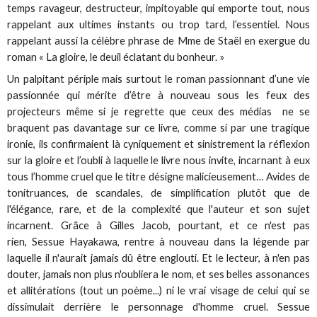
temps ravageur, destructeur, impitoyable qui emporte tout, nous
rappelant aux ultimes instants ou trop tard, l’essentiel. Nous
rappelant aussi la célèbre phrase de Mme de Staël en exergue du
roman « La gloire, le deuil éclatant du bonheur. »
Un palpitant périple mais surtout le roman passionnant d’une vie
passionnée qui mérite d’être à nouveau sous les feux des
projecteurs même si je regrette que ceux des médias ne se
braquent pas davantage sur ce livre, comme si par une tragique
ironie, ils confirmaient là cyniquement et sinistrement la réflexion
sur la gloire et l’oubli à laquelle le livre nous invite, incarnant à eux
tous l’homme cruel que le titre désigne malicieusement… Avides de
tonitruances, de scandales, de simplification plutôt que de
l'élégance, rare, et de la complexité que l'auteur et son sujet
incarnent. Grâce à Gilles Jacob, pourtant, et ce n'est pas
rien, Sessue Hayakawa, rentre à nouveau dans la légende par
laquelle il n'aurait jamais dû être englouti. Et le lecteur, à n'en pas
douter, jamais non plus n'oubliera le nom, et ses belles assonances
et allitérations (tout un poème...) ni le vrai visage de celui qui se
dissimulait derrière le personnage d'homme cruel. Sessue