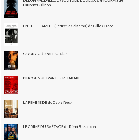
DELON - MELVILLE, LA SOLITUDE DE DEUX SAMOURAÏS de
Laurent Galinon
EN FIDÈLE AMITIÉ (Lettres de cinéma) de Gilles Jacob
GOUROU de Yann Gozlan
L'INCONNUE D'ARTHUR HARARI
LA FEMME DE de David Roux
LE CRIME DU 3e ÉTAGE de Rémi Bezançon