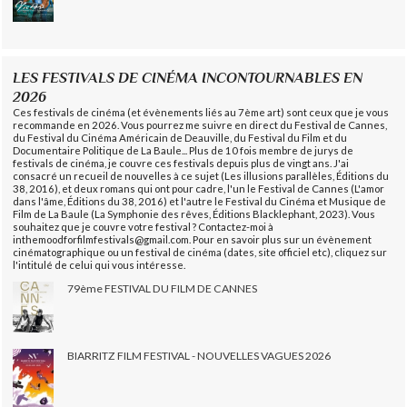
LES FESTIVALS DE CINÉMA INCONTOURNABLES EN
2026
Ces festivals de cinéma (et évènements liés au 7ème art) sont ceux que je vous
recommande en 2026. Vous pourrez me suivre en direct du Festival de Cannes,
du Festival du Cinéma Américain de Deauville, du Festival du Film et du
Documentaire Politique de La Baule... Plus de 10 fois membre de jurys de
festivals de cinéma, je couvre ces festivals depuis plus de vingt ans. J'ai
consacré un recueil de nouvelles à ce sujet (Les illusions parallèles, Éditions du
38, 2016), et deux romans qui ont pour cadre, l'un le Festival de Cannes (L'amor
dans l'âme, Éditions du 38, 2016) et l'autre le Festival du Cinéma et Musique de
Film de La Baule (La Symphonie des rêves, Éditions Blacklephant, 2023). Vous
souhaitez que je couvre votre festival ? Contactez-moi à
inthemoodforfilmfestivals@gmail.com. Pour en savoir plus sur un évènement
cinématographique ou un festival de cinéma (dates, site officiel etc), cliquez sur
l'intitulé de celui qui vous intéresse.
79ème FESTIVAL DU FILM DE CANNES
BIARRITZ FILM FESTIVAL - NOUVELLES VAGUES 2026