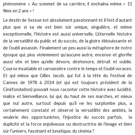
phénomène ». Au sommet de sa carrière, il enchaîna même « 11
films en 2 ans » !
Le destin de Sessue est absolument passionnant et il l’est d’autant
plus que si sa vie est bien sûr unique, singulière, et même
exceptionnelle, l’histoire est aussi universelle. L’éternelle histoire
de la versatilité du public et du succès, de la gloire éblouissante et
de l’oubli assassin. Finalement un peu aussi la métaphore de notre
époque qui, plus violemment qu'aucune autre, encense et glorifie
aussi vite et bien qu’elle dévore, déshonore, détruit et oublie.
Course insatiable et carnassière contre le temps et l’oubli voraces.
Et qui mieux que Gilles Jacob, qui fut à la tête du Festival de
Cannes de 1978 à 2014 (et qui est toujours président de la
Cinéfondation) pouvait nous raconter cette histoire avec lucidité,
malice et bienveillance, lui qui, du haut de ses marches, et mieux
que nul autre, surtout depuis qu’il ne les surplombe plus, a
certainement constaté et observé la versatilité des amitiés, la
veulerie des opportunistes, l’injustice du succès parfois, la
duplicité et la force enjoliveuse ou destructrice de l’image et bien
sûr l’univers, fascinant et lunatique, du cinéma ?