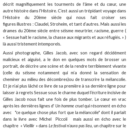
décrit magnifiquement les tourments de l'âme et du cœur, une
autre histoire dans l'Histoire. C’est aussi un trépidant voyage dans
l’Histoire du 20ème siècle qui nous fait croiser ses
figures illustres : Claudel, Stroheim, et tant d’autres. Mais aussi les
drames du 20ème siècle entre séisme meurtrier, racisme, guerre (
« Sessue hait le racisme, la chasse aux migrants et aux réfugiés. » )
là aussi tristement intemporels.
Aussi photographe, Gilles Jacob, avec son regard décidément
malicieux et aiguisé, a le don en quelques mots de brosser un
portrait, de décrire une scène et de la rendre terriblement vivante
(celle du séisme notamment qui m’a donné la sensation de
cheminer au milieu des décombres)ou de transcrire la mélancolie.
Et je n’ai plus lâché ce livre de sa première à sa dernière ligne pour
laisser à regrets Sessue sous le charme duquel l’écriture incisive de
Gilles Jacob nous fait une fois de plus tomber. Le cœur en vrac
après les dernières lignes d'
Un homme cruel
qui résonnent en écho
avec "ce quelque chose plus fort que la mélancolie" dont il parlait
dans le livre avec Michel Piccoli mais aussi en écho avec le
chapitre « Vieillir » dans
Le festival n’aura pas lieu,
un chapitre sur le