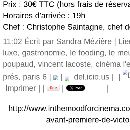
Prix : 30€ TTC (hors frais de réserv
Horaires d’arrivée : 19h
Chef : Christophe Saintagne, chef d
11:02 Écrit par Sandra Mézière |
Li
luxe
,
gastronomie
,
le fooding
,
le me
poupaud
,
vincent lacoste
,
cinéma l'e
prés
,
paris 6
|
|
del.icio.us
|
|
Imprimer
|
|
|
|
http://www.inthemoodforcinema.co
avant-premiere-de-victo