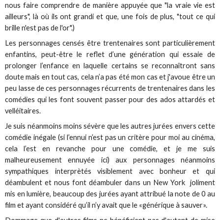
nous faire comprendre de manière appuyée que "la vraie vie est
ailleurs", là où ils ont grandi et que, une fois de plus, "tout ce qui
brille n'est pas de l'or".)
Les personnages censés être trentenaires sont particulièrement
enfantins, peut-être le reflet d’une génération qui essaie de
prolonger l’enfance en laquelle certains se reconnaîtront sans
doute mais en tout cas, cela n’a pas été mon cas et j'avoue être un
peu lasse de ces personnages récurrents de trentenaires dans les
comédies qui les font souvent passer pour des ados attardés et
velléitaires.
Je suis néanmoins moins sévère que les autres jurées envers cette
comédie inégale (si l’ennui n’est pas un critère pour moi au cinéma,
cela l’est en revanche pour une comédie, et je me suis
malheureusement ennuyée ici) aux personnages néanmoins
sympathiques interprètés visiblement avec bonheur et qui
déambulent et nous font déambuler dans un New York joliment
mis en lumière, beaucoup des jurées ayant attribué la note de 0 au
film et ayant considéré qu’il n’y avait que le «générique à sauver».