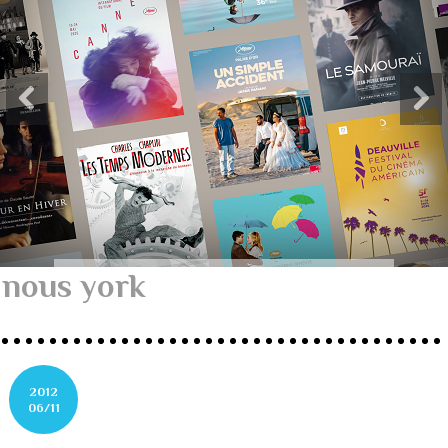
nous york
2012
06/11