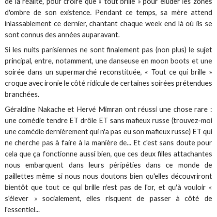
de la réalité, pour croire que « tout brille » pour éluder les zones
d'ombre de son existence. Pendant ce temps, sa mère attend
inlassablement ce dernier, chantant chaque week end là où ils se
sont connus des années auparavant.
Si les nuits parisiennes ne sont finalement pas (non plus) le sujet
principal, entre, notamment, une danseuse en moon boots et une
soirée dans un supermarché reconstituée, « Tout ce qui brille »
croque avec ironie le côté ridicule de certaines soirées prétendues
branchées.
Géraldine Nakache et Hervé Mimran ont réussi une chose rare :
une comédie tendre ET drôle ET sans mafieux russe (trouvez-moi
une comédie dernièrement qui n'a pas eu son mafieux russe) ET qui
ne cherche pas à faire à la manière de... Et c'est sans doute pour
cela que ça fonctionne aussi bien, que ces deux filles attachantes
nous embarquent dans leurs péripéties dans ce monde de
paillettes même si nous nous doutons bien qu'elles découvriront
bientôt que tout ce qui brille n'est pas de l'or, et qu'à vouloir «
s'élever » socialement, elles risquent de passer à côté de
l'essentiel...