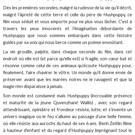
Dès les premières secondes, malgré la rudesse de la vie qu’il décrit,
malgré l’âpreté de cette terre et celle du père de Hushpuppy, ce
film vous séduit et vous emporte pour ne plus vous lâcher. C’est à
travers les yeux innocents et l’imagination débordante de
Hushpuppy que nous sommes embarqués dans cette histoire
guidés par sa voix qui nous berce comme un poème envoûtant.
La vie grouille, palpite, dans chaque seconde du film, dans cet
endroit où elle est (et parce qu'elle est) si fragile, son cœur bat et
résonne comme celui de ces animaux qu’écoute Hushpuppy pour,
finalement, faire chavirer le vôtre. Un monde qu'il donne envie de
préserver avant que les marées noires ne le ravagent et que la
magie n'en disparaisse à jamais.
Son monde est condamné mais Hushpuppy (incroyable présence
et maturité de la jeune Quvenzhané Wallis) , avec son regard
attendrissant, opiniâtre et frondeur résiste, lutte, et s’invente un
univers magique où le feu s’allume au passage d’une belle femme,
où elle résiste aux aurochs du haut de ses 6 ans. Benh Zeitlin filme
à hauteur d'enfant et du regard d'Hushpuppy imprégnant tout le