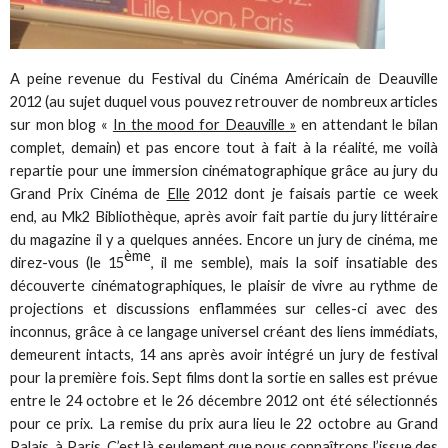
A peine revenue du Festival du Cinéma Américain de Deauville
2012 (au sujet duquel vous pouvez retrouver de nombreux articles
sur mon blog «
In the mood for Deauville »
en attendant le bilan
complet, demain) et pas encore tout à fait à la réalité, me voilà
repartie pour une immersion cinématographique grâce au jury du
Grand Prix Cinéma de
Elle
2012 dont je faisais partie ce week
end, au Mk2 Bibliothèque, après avoir fait partie du jury littéraire
du magazine il y a quelques années. Encore un jury de cinéma, me
ème
direz-vous (le 15
, il me semble), mais la soif insatiable des
découverte cinématographiques, le plaisir de vivre au rythme de
projections et discussions enflammées sur celles-ci avec des
inconnus, grâce à ce langage universel créant des liens immédiats,
demeurent intacts, 14 ans après avoir intégré un jury de festival
pour la première fois. Sept films dont la sortie en salles est prévue
entre le 24 octobre et le 26 décembre 2012 ont été sélectionnés
pour ce prix. La remise du prix aura lieu le 22 octobre au Grand
Palais, à Paris. C’est là seulement que nous connaîtrons l’issue des