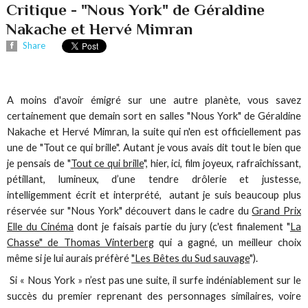
Critique - "Nous York" de Géraldine
Nakache et Hervé Mimran
Share
A moins d'avoir émigré sur une autre planète, vous savez
certainement que demain sort en salles "Nous York" de Géraldine
Nakache et Hervé Mimran, la suite qui n'en est officiellement pas
une de "Tout ce qui brille". Autant je vous avais dit tout le bien que
je pensais de "
Tout ce qui brille
", hier, ici, film joyeux, rafraîchissant,
pétillant, lumineux, d’une tendre drôlerie et justesse,
intelligemment écrit et interprété, autant je suis beaucoup plus
réservée sur "Nous York" découvert dans le cadre du
Grand Prix
Elle du Cinéma
dont je faisais partie du jury (c'est finalement "
La
Chasse" de Thomas Vinterberg
qui a gagné, un meilleur choix
même si je lui aurais préfèré
"Les Bêtes du Sud sauvage
").
Si « Nous York » n’est pas une suite, il surfe indéniablement sur le
succès du premier reprenant des personnages similaires, voire