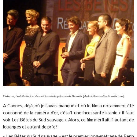
Ci-dessus, Benh Zeitlin, lors de la cérémonie du palmarès de Deauville (photo inthemoodfordeauville.com )
A Cannes, déjà, où je l'avais manqué et où le film a notamment été
couronné de la caméra d’or, c’était une incessante litanie « il faut
voir Les Bêtes du Sud sauvage ». Alors, ce film méritait-il autant de
louanges et autant de prix ?
« Les Bêtes du Sud sauvage » est le premier long-métrage de Benh