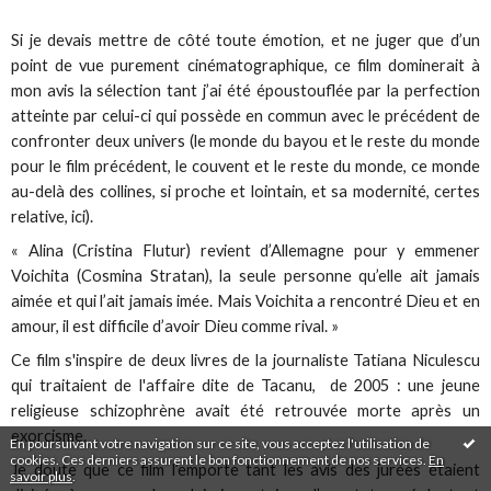
Si je devais mettre de côté toute émotion, et ne juger que d’un
point de vue purement cinématographique, ce film dominerait à
mon avis la sélection tant j’ai été époustouflée par la perfection
atteinte par celui-ci qui possède en commun avec le précédent de
confronter deux univers (le monde du bayou et le reste du monde
pour le film précédent, le couvent et le reste du monde, ce monde
au-delà des collines, si proche et lointain, et sa modernité, certes
relative, ici).
« Alina (Cristina Flutur) revient d’Allemagne pour y emmener
Voichita (Cosmina Stratan), la seule personne qu’elle ait jamais
aimée et qui l’ait jamais imée. Mais Voichita a rencontré Dieu et en
amour, il est difficile d’avoir Dieu comme rival. »
Ce film s'inspire de deux livres de la journaliste Tatiana Niculescu
qui traitaient de l'affaire dite de Tacanu, de 2005 : une jeune
religieuse schizophrène avait été retrouvée morte après un
exorcisme.
En poursuivant votre navigation sur ce site, vous acceptez l'utilisation de
cookies. Ces derniers assurent le bon fonctionnement de nos services.
En
Je doute que ce film l’emporte tant les avis des jurées étaient
savoir plus
.