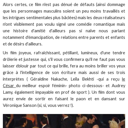
Alors certes, ce film n'est pas dénué de défauts (ainsi dommage
que les personnages masculins soient un peu moins travaillés et
les intrigues sentimentales plus bâclées) mais les deux réalisateurs
n'ont visiblement pas voulu signé une comédie romantique mais
une histoire d'amitié d'ailleurs pas si naïve nous parlant
notamment d'émancipation, de relations entre parents et enfants
et de désirs d'ailleurs.
Un film joyeux, rafraîchissant, pétillant, lumineux, d'une tendre
drôlerie et justesse qui, s'il vous confirmera qu'il ne faut pas vous
laisser éblouir par tout ce qui brille, fera au moins briller vos yeux
grâce à l'intelligence de son écriture mais aussi de ses trois
interprètes ( Géraldine Nakache, Leïla Bekhti -qui a reçu
le
César
du meilleur espoir féminin- photo ci-dessous- et Audrey
Lamy, également impayable en prof de sport ). Un film dont vous
aurez envie de sortir en faisant le paon et en dansant sur
Véronique Sanson (si, si, vous verrez !).