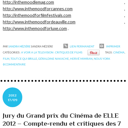
http://inthemoodlemag.com
,
http://www.inthemoodforcannes.com
,
http://inthemoodforfilmfestivals.com
,
http://www.inthemoodfordeauville.com
,
http://www.inthemoodforluxe.com
.
PAR
SANDRA MÉZIÈRE
SANDRA MÉZIÈRE
LIEN PERMANENT
IMPRIMER
CATÉGORIES :
A VOIR A LA TELEVISION : CRITIQUES DE FILMS
TAGS :
CINÉMA
,
FILM
,
TOUT CE QUI BRILLE
,
GÉRALDINE NAKACHE
,
HERVÉ MIMRAN
,
NOUS YORK
0
COMMENTAIRE
2012
17/09
Jury du Grand prix du Cinéma de ELLE
2012 – Compte-rendu et critiques des 7