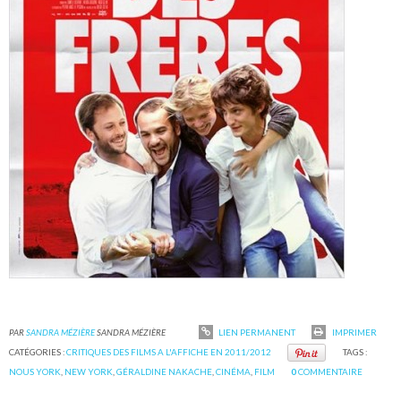
PAR
SANDRA MÉZIÈRE
SANDRA MÉZIÈRE
LIEN PERMANENT
IMPRIMER
CATÉGORIES :
CRITIQUES DES FILMS A L'AFFICHE EN 2011/2012
TAGS :
NOUS YORK
,
NEW YORK
,
GÉRALDINE NAKACHE
,
CINÉMA
,
FILM
0
COMMENTAIRE