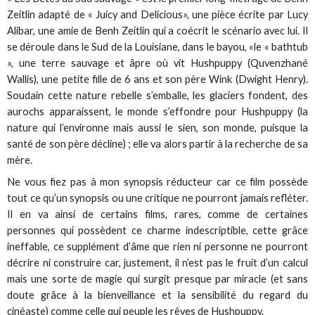
Zeitlin adapté de « Juicy and Delicious», une pièce écrite par Lucy
Alibar, une amie de Benh Zeitlin qui a coécrit le scénario avec lui. Il
se déroule dans le Sud de la Louisiane, dans le bayou, «le « bathtub
», une terre sauvage et âpre où vit Hushpuppy (Quvenzhané
Wallis), une petite fille de 6 ans et son père Wink (Dwight Henry).
Soudain cette nature rebelle s’emballe, les glaciers fondent, des
aurochs apparaissent, le monde s’effondre pour Hushpuppy (la
nature qui l’environne mais aussi le sien, son monde, puisque la
santé de son père décline) ; elle va alors partir à la recherche de sa
mère.
Ne vous fiez pas à mon synopsis réducteur car ce film possède
tout ce qu’un synopsis ou une critique ne pourront jamais refléter.
Il en va ainsi de certains films, rares, comme de certaines
personnes qui possèdent ce charme indescriptible, cette grâce
ineffable, ce supplément d’âme que rien ni personne ne pourront
décrire ni construire car, justement, il n’est pas le fruit d’un calcul
mais une sorte de magie qui surgit presque par miracle (et sans
doute grâce à la bienveillance et la sensibilité du regard du
cinéaste) comme celle qui peuple les rêves de Hushpuppy.