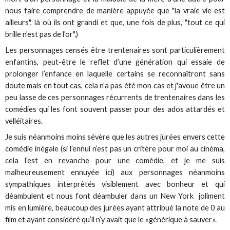
nous faire comprendre de manière appuyée que "la vraie vie est
ailleurs", là où ils ont grandi et que, une fois de plus, "tout ce qui
brille n'est pas de l'or".)
Les personnages censés être trentenaires sont particulièrement
enfantins, peut-être le reflet d’une génération qui essaie de
prolonger l’enfance en laquelle certains se reconnaîtront sans
doute mais en tout cas, cela n’a pas été mon cas et j'avoue être un
peu lasse de ces personnages récurrents de trentenaires dans les
comédies qui les font souvent passer pour des ados attardés et
velléitaires.
Je suis néanmoins moins sévère que les autres jurées envers cette
comédie inégale (si l’ennui n’est pas un critère pour moi au cinéma,
cela l’est en revanche pour une comédie, et je me suis
malheureusement ennuyée ici) aux personnages néanmoins
sympathiques interprètés visiblement avec bonheur et qui
déambulent et nous font déambuler dans un New York joliment
mis en lumière, beaucoup des jurées ayant attribué la note de 0 au
film et ayant considéré qu’il n’y avait que le «générique à sauver».