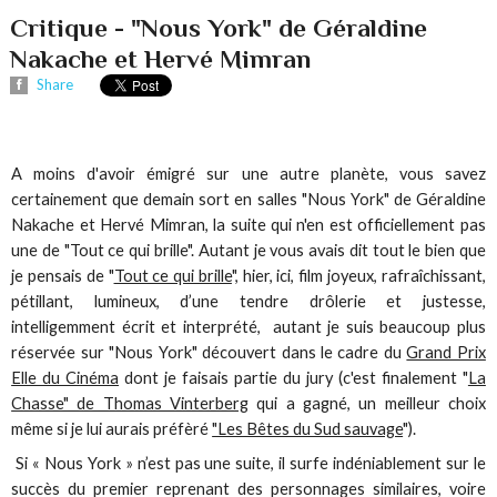
Critique - "Nous York" de Géraldine
Nakache et Hervé Mimran
Share
A moins d'avoir émigré sur une autre planète, vous savez
certainement que demain sort en salles "Nous York" de Géraldine
Nakache et Hervé Mimran, la suite qui n'en est officiellement pas
une de "Tout ce qui brille". Autant je vous avais dit tout le bien que
je pensais de "
Tout ce qui brille
", hier, ici, film joyeux, rafraîchissant,
pétillant, lumineux, d’une tendre drôlerie et justesse,
intelligemment écrit et interprété, autant je suis beaucoup plus
réservée sur "Nous York" découvert dans le cadre du
Grand Prix
Elle du Cinéma
dont je faisais partie du jury (c'est finalement "
La
Chasse" de Thomas Vinterberg
qui a gagné, un meilleur choix
même si je lui aurais préfèré
"Les Bêtes du Sud sauvage
").
Si « Nous York » n’est pas une suite, il surfe indéniablement sur le
succès du premier reprenant des personnages similaires, voire