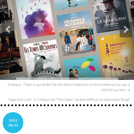
Critique - "Tout ce qui brille" de Géraldine Nakache et Hervé Mimran (ce soir, à
20H50, sur M6 )
Page d'accueil
Critique de "The Town" de Ben Affleck, en attendant "Argo"
2012
06/11