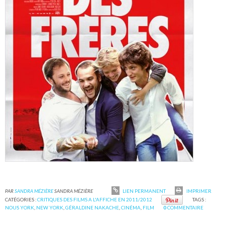
PAR
SANDRA MÉZIÈRE
SANDRA MÉZIÈRE
LIEN PERMANENT
IMPRIMER
CATÉGORIES :
CRITIQUES DES FILMS A L'AFFICHE EN 2011/2012
TAGS :
NOUS YORK
,
NEW YORK
,
GÉRALDINE NAKACHE
,
CINÉMA
,
FILM
0
COMMENTAIRE