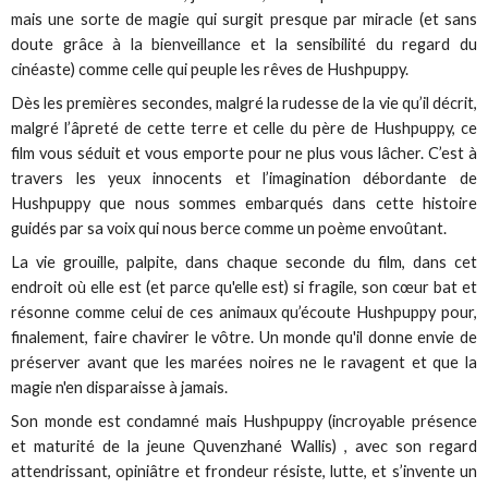
mais une sorte de magie qui surgit presque par miracle (et sans
doute grâce à la bienveillance et la sensibilité du regard du
cinéaste) comme celle qui peuple les rêves de Hushpuppy.
Dès les premières secondes, malgré la rudesse de la vie qu’il décrit,
malgré l’âpreté de cette terre et celle du père de Hushpuppy, ce
film vous séduit et vous emporte pour ne plus vous lâcher. C’est à
travers les yeux innocents et l’imagination débordante de
Hushpuppy que nous sommes embarqués dans cette histoire
guidés par sa voix qui nous berce comme un poème envoûtant.
La vie grouille, palpite, dans chaque seconde du film, dans cet
endroit où elle est (et parce qu'elle est) si fragile, son cœur bat et
résonne comme celui de ces animaux qu’écoute Hushpuppy pour,
finalement, faire chavirer le vôtre. Un monde qu'il donne envie de
préserver avant que les marées noires ne le ravagent et que la
magie n'en disparaisse à jamais.
Son monde est condamné mais Hushpuppy (incroyable présence
et maturité de la jeune Quvenzhané Wallis) , avec son regard
attendrissant, opiniâtre et frondeur résiste, lutte, et s’invente un