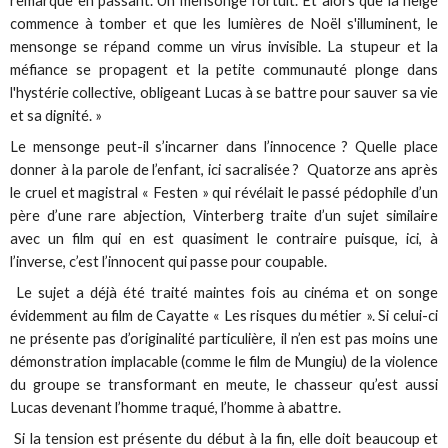
remarque en passant. Un mensonge fortuit. Et alors que la neige
commence à tomber et que les lumières de Noël s'illuminent, le
mensonge se répand comme un virus invisible. La stupeur et la
méfiance se propagent et la petite communauté plonge dans
l'hystérie collective, obligeant Lucas à se battre pour sauver sa vie
et sa dignité. »
Le mensonge peut-il s’incarner dans l’innocence ? Quelle place
donner à la parole de l’enfant, ici sacralisée ? Quatorze ans après
le cruel et magistral « Festen » qui révélait le passé pédophile d’un
père d’une rare abjection, Vinterberg traite d’un sujet similaire
avec un film qui en est quasiment le contraire puisque, ici, à
l’inverse, c’est l’innocent qui passe pour coupable.
Le sujet a déjà été traité maintes fois au cinéma et on songe
évidemment au film de Cayatte « Les risques du métier ». Si celui-ci
ne présente pas d’originalité particulière, il n’en est pas moins une
démonstration implacable (comme le film de Mungiu) de la violence
du groupe se transformant en meute, le chasseur qu’est aussi
Lucas devenant l’homme traqué, l’homme à abattre.
Si la tension est présente du début à la fin, elle doit beaucoup et