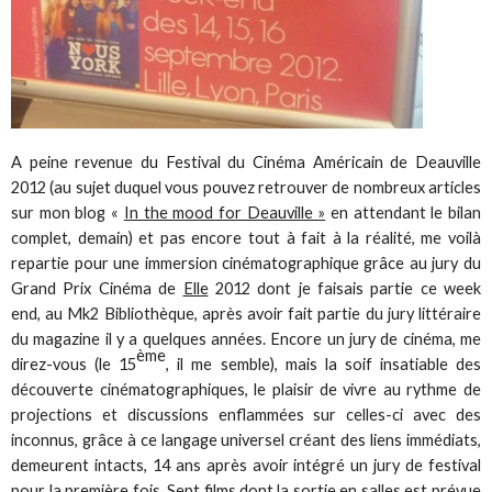
A peine revenue du Festival du Cinéma Américain de Deauville
2012 (au sujet duquel vous pouvez retrouver de nombreux articles
sur mon blog «
In the mood for Deauville »
en attendant le bilan
complet, demain) et pas encore tout à fait à la réalité, me voilà
repartie pour une immersion cinématographique grâce au jury du
Grand Prix Cinéma de
Elle
2012 dont je faisais partie ce week
end, au Mk2 Bibliothèque, après avoir fait partie du jury littéraire
du magazine il y a quelques années. Encore un jury de cinéma, me
ème
direz-vous (le 15
, il me semble), mais la soif insatiable des
découverte cinématographiques, le plaisir de vivre au rythme de
projections et discussions enflammées sur celles-ci avec des
inconnus, grâce à ce langage universel créant des liens immédiats,
demeurent intacts, 14 ans après avoir intégré un jury de festival
pour la première fois. Sept films dont la sortie en salles est prévue