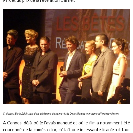
Prix et du prix de la révélation Cartier.
Ci-dessus, Benh Zeitlin, lors de la cérémonie du palmarès de Deauville (photo inthemoodfordeauville.com )
A Cannes, déjà, où je l'avais manqué et où le film a notamment été
couronné de la caméra d’or, c’était une incessante litanie « il faut