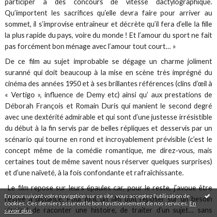
participer à des concours de vitesse dactylographique.
Qu’importent les sacrifices qu’elle devra faire pour arriver au
sommet, il s’improvise entraîneur et décrète qu’il fera d’elle la fille
la plus rapide du pays, voire du monde ! Et l’amour du sport ne fait
pas forcément bon ménage avec l’amour tout court… »
De ce film au sujet improbable se dégage un charme joliment
suranné qui doit beaucoup à la mise en scène très imprégné du
cinéma des années 1950 et à ses brillantes références (clins d’œil à
« Vertigo », influence de Demy etc) ainsi qu’ aux prestations de
Déborah François et Romain Duris qui manient le second degré
avec une dextérité admirable et qui sont d’une justesse irrésistible
du début à la fin servis par de belles répliques et desservis par un
scénario qui tourne en rond et incroyablement prévisible (c’est le
concept même de la comédie romantique, me direz-vous, mais
certaines tout de même savent nous réserver quelques surprises)
et d’une naïveté, à la fois confondante et rafraîchissante.
Le film repose sur leurs épaules car, pour le reste, j’avoue être
En poursuivant votre navigation sur ce site, vous acceptez l'utilisation de
restée à distance. Pour moi, un film doit reposer sur un besoin
cookies. Ces derniers assurent le bon fonctionnement de nos services.
En
viscéral de raconter une histoire, de traiter d’un sujet… sans
savoir plus
.