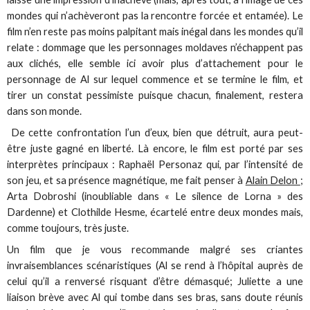
mondes qui n’achèveront pas la rencontre forcée et entamée). Le
film n’en reste pas moins palpitant mais inégal dans les mondes qu’il
relate : dommage que les personnages moldaves n’échappent pas
aux clichés, elle semble ici avoir plus d’attachement pour le
personnage de Al sur lequel commence et se termine le film, et
tirer un constat pessimiste puisque chacun, finalement, restera
dans son monde.
De cette confrontation l’un d’eux, bien que détruit, aura peut-
être juste gagné en liberté. Là encore, le film est porté par ses
interprètes principaux : Raphaël Personaz qui, par l’intensité de
son jeu, et sa présence magnétique, me fait penser à
Alain Delon
;
Arta Dobroshi (inoubliable dans « Le silence de Lorna » des
Dardenne) et Clothilde Hesme, écartelé entre deux mondes mais,
comme toujours, très juste.
Un film que je vous recommande malgré ses criantes
invraisemblances scénaristiques (Al se rend à l’hôpital auprès de
celui qu’il a renversé risquant d’être démasqué; Juliette a une
liaison brève avec Al qui tombe dans ses bras, sans doute réunis