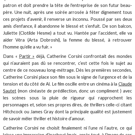
patron et doit prendre la tête de l'entreprise de son futur beau-
père. Une nuit, après une soirée arrosée à fêter dignement tous
ces projets d’avenir, il renverse un inconnu. Poussé par ses deux
amis d’enfance, il abandonne le blessé et s’enfuit. De son balcon,
Juliette (Clotilde Hesme) a tout vu. Hantée par l’accident, elle va
aider Véra (Arta Dobroshi), la femme du blessé, à retrouver
l’homme qu’elle a vu fuir. »
Dans «
Partir »
déjà, Catherine Corsini confrontait des mondes
qui n’auraient pas dû se rencontrer, c’est cette fois le sujet au
centre de ce nouveau long-métrage. Dès les premières secondes,
Catherine Corsini place son film sous le signe de l’urgence et de la
tension et du côté de Al. Le film oscille entre un cinéma à la
Claude
Sautet
(mon cinéaste de prédilection, donc un compliment ) avec
les scènes sous la pluie de rigueur qui rapprochent les
personnages et, selon ses propres dires, de thrillers celle-ci citant
Hitchcock ou James Gray dont la principale qualité est justement
de savoir mêler thriller et histoire d’amour.
Catherine Corsini ne choisit finalement ni l’une ni l’autre, ce qui
laisse une impression d’inachevé (mais, après tout, à l’image de ces