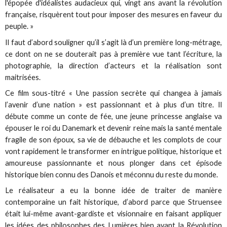
l'épopée d'idéalistes audacieux qui, vingt ans avant la révolution
française, risquèrent tout pour imposer des mesures en faveur du
peuple. »
Il faut d’abord souligner qu’il s’agit là d’un première long-métrage,
ce dont on ne se douterait pas à première vue tant l’écriture, la
photographie, la direction d’acteurs et la réalisation sont
maitrisées.
Ce film sous-titré « Une passion secrète qui changea à jamais
l’avenir d’une nation » est passionnant et à plus d’un titre. Il
débute comme un conte de fée, une jeune princesse anglaise va
épouser le roi du Danemark et devenir reine mais la santé mentale
fragile de son époux, sa vie de débauche et les complots de cour
vont rapidement le transformer en intrigue politique, historique et
amoureuse passionnante et nous plonger dans cet épisode
historique bien connu des Danois et méconnu du reste du monde.
Le réalisateur a eu la bonne idée de traiter de manière
contemporaine un fait historique, d’abord parce que Struensee
était lui-même avant-gardiste et visionnaire en faisant appliquer
les idées des philosophes des Lumières bien avant la Révolution