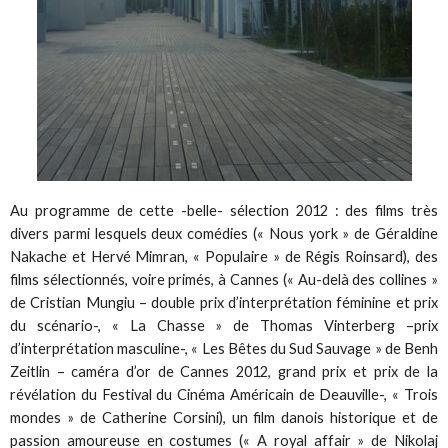
Au programme de cette -belle- sélection 2012 : des films très
divers parmi lesquels deux comédies (« Nous york » de Géraldine
Nakache et Hervé Mimran, « Populaire » de Régis Roinsard), des
films sélectionnés, voire primés, à Cannes (« Au-delà des collines »
de Cristian Mungiu – double prix d’interprétation féminine et prix
du scénario-, « La Chasse » de Thomas Vinterberg –prix
d’interprétation masculine-, « Les Bêtes du Sud Sauvage » de Benh
Zeitlin – caméra d’or de Cannes 2012, grand prix et prix de la
révélation du Festival du Cinéma Américain de Deauville-, « Trois
mondes » de Catherine Corsini), un film danois historique et de
passion amoureuse en costumes (« A royal affair » de Nikolaj