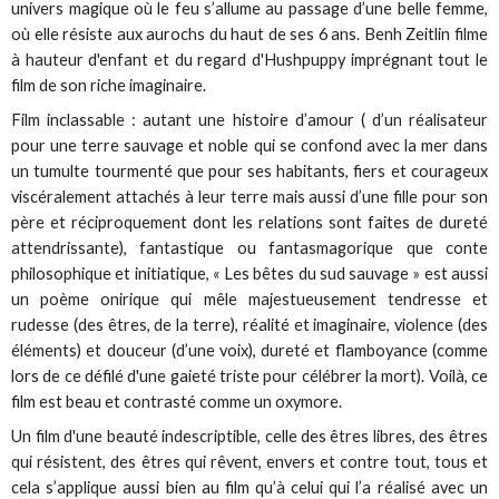
univers magique où le feu s’allume au passage d’une belle femme,
où elle résiste aux aurochs du haut de ses 6 ans. Benh Zeitlin filme
à hauteur d'enfant et du regard d'Hushpuppy imprégnant tout le
film de son riche imaginaire.
Film inclassable : autant une histoire d’amour ( d’un réalisateur
pour une terre sauvage et noble qui se confond avec la mer dans
un tumulte tourmenté que pour ses habitants, fiers et courageux
viscéralement attachés à leur terre mais aussi d’une fille pour son
père et réciproquement dont les relations sont faites de dureté
attendrissante), fantastique ou fantasmagorique que conte
philosophique et initiatique, « Les bêtes du sud sauvage » est aussi
un poème onirique qui mêle majestueusement tendresse et
rudesse (des êtres, de la terre), réalité et imaginaire, violence (des
éléments) et douceur (d’une voix), dureté et flamboyance (comme
lors de ce défilé d'une gaieté triste pour célébrer la mort). Voilà, ce
film est beau et contrasté comme un oxymore.
Un film d'une beauté indescriptible, celle des êtres libres, des êtres
qui résistent, des êtres qui rêvent, envers et contre tout, tous et
cela s’applique aussi bien au film qu’à celui qui l’a réalisé avec un