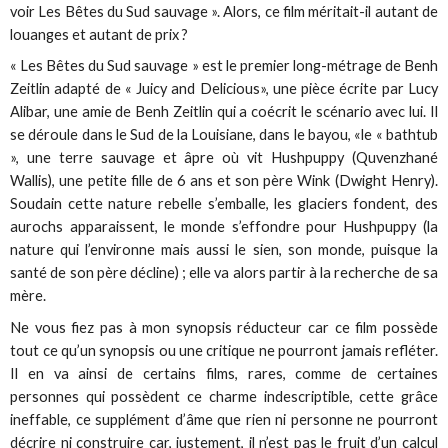
voir Les Bêtes du Sud sauvage ». Alors, ce film méritait-il autant de
louanges et autant de prix ?
« Les Bêtes du Sud sauvage » est le premier long-métrage de Benh
Zeitlin adapté de « Juicy and Delicious», une pièce écrite par Lucy
Alibar, une amie de Benh Zeitlin qui a coécrit le scénario avec lui. Il
se déroule dans le Sud de la Louisiane, dans le bayou, «le « bathtub
», une terre sauvage et âpre où vit Hushpuppy (Quvenzhané
Wallis), une petite fille de 6 ans et son père Wink (Dwight Henry).
Soudain cette nature rebelle s’emballe, les glaciers fondent, des
aurochs apparaissent, le monde s’effondre pour Hushpuppy (la
nature qui l’environne mais aussi le sien, son monde, puisque la
santé de son père décline) ; elle va alors partir à la recherche de sa
mère.
Ne vous fiez pas à mon synopsis réducteur car ce film possède
tout ce qu’un synopsis ou une critique ne pourront jamais refléter.
Il en va ainsi de certains films, rares, comme de certaines
personnes qui possèdent ce charme indescriptible, cette grâce
ineffable, ce supplément d’âme que rien ni personne ne pourront
décrire ni construire car, justement, il n’est pas le fruit d’un calcul