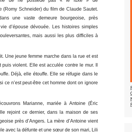
me de
ne possède pas « le luxe » de
ie (Romy Schneider) du film de Claude Sautet.
 dans une vaste demeure bourgeoise, près
vie d’épouse dévouée. Les histoires simples
ouleversantes, mais aussi les plus difficiles à
ôt. Une jeune femme marche dans la rue et est
puis violent. Elle est acculée contre le mur. Il
ouffe. Déjà, elle étouffe. Elle se réfugie dans le
 si ce n’est peut-être cet homme dont on ignore
couvrons Marianne, mariée à Antoine (Éric
Elle rejoint ce dernier, dans la maison de ses
geoise près d’Angers. La mère d’Antoine vient
le avec la défunte et une sœur de son mari, Lili