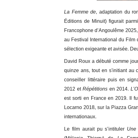
La Femme de
, adaptation du r
Éditions de Minuit) figurait parm
Francophone d’Angoulême 2025, et
au Festival International du Film
sélection exigeante et avisée. De
David Roux a débuté comme journa
quinze ans, tout en s'initiant au
conseiller littéraire puis en si
2012 et
Répétitions
en 2014.
L’O
est sorti en France en 2019. Il f
Locarno 2018, sur la Piazza Gran
internationaux.
Le film aurait pu s’intituler
Une 