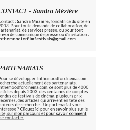
CONTACT - Sandra Mézière
Contact :
Sandra Mézière
, fondatrice du site en
2003. Pour toute demande de collaboration, de
partenariat, de services presse, ou pour tout
envoi de communiqué de presse ou d'invitation :
inthemoodforfilmfestivals@gmail.com
PARTENARIATS
Pour se développer, Inthemoodforcinema.com
recherche actuellement des partenariats.
Inthemoodforcinema.com, ce sont plus de 4000
articles depuis 2003, des centaines de comptes-
rendus de festivals de cinéma, plusieurs prix
décernés, des articles qui arrivent en tête des
moteurs de recherche... Un partenariat vous
intéresse ?
Cliquez ici pour en savoir plus sur le
site, sur mon parcours et pour savoir comment
me contacter.