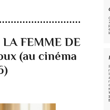
de LA FEMME DE
oux (au cinéma
6)