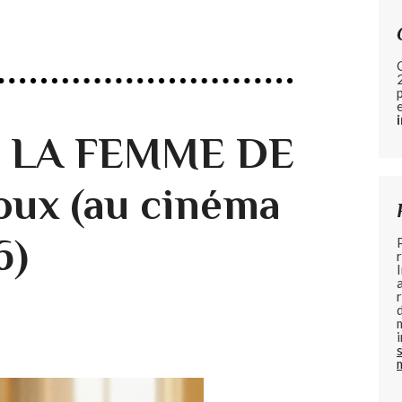
de LA FEMME DE
oux (au cinéma
6)