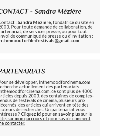
CONTACT - Sandra Mézière
Contact :
Sandra Mézière
, fondatrice du site en
2003. Pour toute demande de collaboration, de
partenariat, de services presse, ou pour tout
envoi de communiqué de presse ou d'invitation :
inthemoodforfilmfestivals@gmail.com
PARTENARIATS
Pour se développer, Inthemoodforcinema.com
recherche actuellement des partenariats.
Inthemoodforcinema.com, ce sont plus de 4000
articles depuis 2003, des centaines de comptes-
rendus de festivals de cinéma, plusieurs prix
décernés, des articles qui arrivent en tête des
moteurs de recherche... Un partenariat vous
intéresse ?
Cliquez ici pour en savoir plus sur le
site, sur mon parcours et pour savoir comment
me contacter.