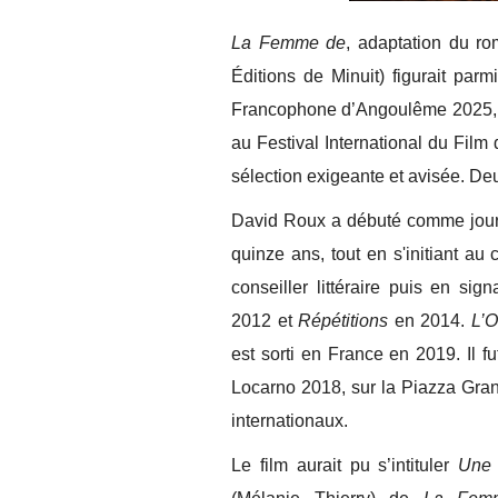
La Femme de
, adaptation du r
Éditions de Minuit) figurait parm
Francophone d’Angoulême 2025, et
au Festival International du Film
sélection exigeante et avisée. De
David Roux a débuté comme journa
quinze ans, tout en s'initiant au
conseiller littéraire puis en si
2012 et
Répétitions
en 2014.
L’O
est sorti en France en 2019. Il f
Locarno 2018, sur la Piazza Gran
internationaux.
Le film aurait pu s’intituler
Une 