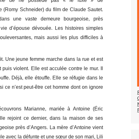
me de
ne possède pas « le luxe » de
ie (Romy Schneider) du film de Claude Sautet.
 dans une vaste demeure bourgeoise, près
vie d’épouse dévouée. Les histoires simples
ouleversantes, mais aussi les plus difficiles à
ôt. Une jeune femme marche dans la rue et est
puis violent. Elle est acculée contre le mur. Il
ouffe. Déjà, elle étouffe. Elle se réfugie dans le
 si ce n’est peut-être cet homme dont on ignore
couvrons Marianne, mariée à Antoine (Éric
Elle rejoint ce dernier, dans la maison de ses
geoise près d’Angers. La mère d’Antoine vient
le avec la défunte et une sœur de son mari, Lili