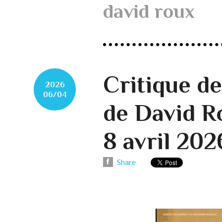
david roux
Critique 
2026
06/04
de David R
8 avril 202
Share