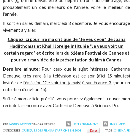
jours (!), qui ne devait être au départ qu'un court-métrage, est
probablement un des meilleurs de l'année, voire le meilleur de
l'année.
Il sort en salles demain, mercredi 3 décembre. Je vous encourage
vivement à y aller.
Cliquez ici pour lire ma critique de "Je veux voir" de Joana
Hadjithomas et Khalil Joreige intitulée "Je veux voir: un
certain regard" et écrite lors du 61ème Festival de Cannes et
pour voir ma vidéo de la présentation du film à Cannes.
Dernière minute:
Pour ceux que le sujet intéresse, Catherine
Deneuve, très rare à la télévision est ce soir (d'ici 15 minutes)
invitée de
l'émission "Ce soir (ou jamais!)" sur France 3.
(pour un
entretien d'environ 1h).
Suite à mon article précité, vous pourrez également trouver mon
récit de la rencontre avec Catherine Deneuve à Sciences Po.
PAR
SANDRA MÉZIÈRE
SANDRA MÉZIÈRE
LIEN PERMANENT
IMPRIMER
CATÉGORIES :
CRITIQUES DES FILMS A L'AFFICHE EN 2008
TAGS :
CINÉMA
,
JE