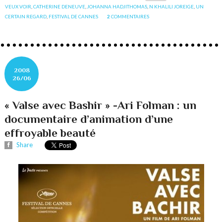
VEUX VOIR
,
CATHERINE DENEUVE
,
JOHANNA HADJITHOMAS
,
N KHALILI JOREIGE
,
UN
CERTAIN REGARD
,
FESTIVAL DE CANNES
2
COMMENTAIRES
2008
26/06
« Valse avec Bashir » -Ari Folman : un
documentaire d’animation d’une
effroyable beauté
Share