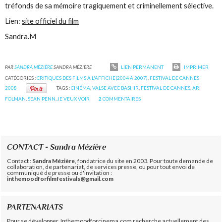
tréfonds de sa mémoire tragiquement et criminellement sélective.
Lien:
site officiel du film
Sandra.M
PAR
SANDRA MÉZIÈRE
SANDRA MÉZIÈRE
LIEN PERMANENT
IMPRIMER
CATÉGORIES :
CRITIQUES DES FILMS A L'AFFICHE(2004 À 2007)
,
FESTIVAL DE CANNES
2008
TAGS :
CINÉMA
,
VALSE AVEC BASHIR
,
FESTIVAL DE CANNES
,
ARI
FOLMAN
,
SEAN PENN
,
JE VEUX VOIR
2
COMMENTAIRES
CONTACT - Sandra Mézière
Contact :
Sandra Mézière
, fondatrice du site en 2003. Pour toute demande de
collaboration, de partenariat, de services presse, ou pour tout envoi de
communiqué de presse ou d'invitation :
inthemoodforfilmfestivals@gmail.com
PARTENARIATS
Pour se développer, Inthemoodforcinema.com recherche actuellement des