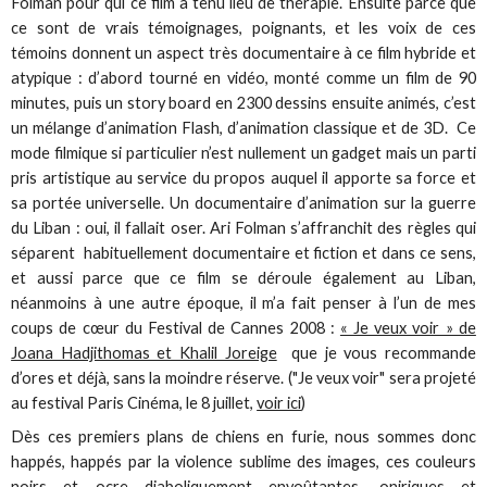
Folman pour qui ce film a tenu lieu de thérapie. Ensuite parce que
ce sont de vrais témoignages, poignants, et les voix de ces
témoins donnent un aspect très documentaire à ce film hybride et
atypique : d’abord tourné en vidéo, monté comme un film de 90
minutes, puis un story board en 2300 dessins ensuite animés, c’est
un mélange d’animation Flash, d’animation classique et de 3D. Ce
mode filmique si particulier n’est nullement un gadget mais un parti
pris artistique au service du propos auquel il apporte sa force et
sa portée universelle. Un documentaire d’animation sur la guerre
du Liban : oui, il fallait oser. Ari Folman s’affranchit des règles qui
séparent habituellement documentaire et fiction et dans ce sens,
et aussi parce que ce film se déroule également au Liban,
néanmoins à une autre époque, il m’a fait penser à l’un de mes
coups de cœur du Festival de Cannes 2008 :
« Je veux voir » de
Joana Hadjithomas et Khalil Joreige
que je vous recommande
d’ores et déjà, sans la moindre réserve. ("Je veux voir" sera projeté
au festival Paris Cinéma, le 8 juillet,
voir ici
)
Dès ces premiers plans de chiens en furie, nous sommes donc
happés, happés par la violence sublime des images, ces couleurs
noirs et ocre diaboliquement envoûtantes, oniriques et