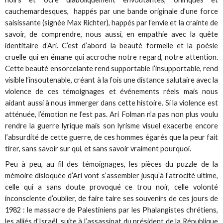
cauchemardesques, happés par une bande originale d’une force
saisissante (signée Max Richter), happés par l’envie et la crainte de
savoir, de comprendre, nous aussi, en empathie avec la quête
identitaire d’Ari. C’est d’abord la beauté formelle et la poésie
cruelle qui en émane qui accroche notre regard, notre attention.
Cette beauté ensorcelante rend supportable l’insupportable, rend
visible l’insoutenable, créant à la fois une distance salutaire avec la
violence de ces témoignages et événements réels mais nous
aidant aussi à nous immerger dans cette histoire. Si la violence est
atténuée, l’émotion ne l’est pas. Ari Folman n’a pas non plus voulu
rendre la guerre lyrique mais son lyrisme visuel exacerbe encore
l’absurdité de cette guerre, de ces hommes égarés que la peur fait
tirer, sans savoir sur qui, et sans savoir vraiment pourquoi.
Peu à peu, au fil des témoignages, les pièces du puzzle de la
mémoire disloquée d’Ari vont s’assembler jusqu’à l’atrocité ultime,
celle qui a sans doute provoqué ce trou noir, celle volonté
inconsciente d’oublier, de faire taire ses souvenirs de ces jours de
1982 : le massacre de Palestiniens par les Phalangistes chrétiens,
les alliés d’Israël, suite à l’assassinat du président de la République