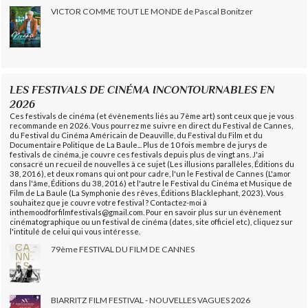
VICTOR COMME TOUT LE MONDE de Pascal Bonitzer
LES FESTIVALS DE CINÉMA INCONTOURNABLES EN
2026
Ces festivals de cinéma (et évènements liés au 7ème art) sont ceux que je vous
recommande en 2026. Vous pourrez me suivre en direct du Festival de Cannes,
du Festival du Cinéma Américain de Deauville, du Festival du Film et du
Documentaire Politique de La Baule... Plus de 10 fois membre de jurys de
festivals de cinéma, je couvre ces festivals depuis plus de vingt ans. J'ai
consacré un recueil de nouvelles à ce sujet (Les illusions parallèles, Éditions du
38, 2016), et deux romans qui ont pour cadre, l'un le Festival de Cannes (L'amor
dans l'âme, Éditions du 38, 2016) et l'autre le Festival du Cinéma et Musique de
Film de La Baule (La Symphonie des rêves, Éditions Blacklephant, 2023). Vous
souhaitez que je couvre votre festival ? Contactez-moi à
inthemoodforfilmfestivals@gmail.com. Pour en savoir plus sur un évènement
cinématographique ou un festival de cinéma (dates, site officiel etc), cliquez sur
l'intitulé de celui qui vous intéresse.
79ème FESTIVAL DU FILM DE CANNES
BIARRITZ FILM FESTIVAL - NOUVELLES VAGUES 2026