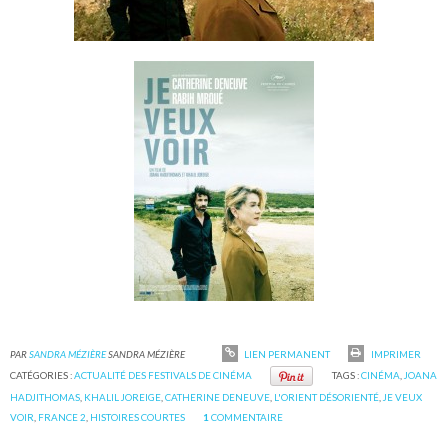
PAR
SANDRA MÉZIÈRE
SANDRA MÉZIÈRE
LIEN PERMANENT
IMPRIMER
CATÉGORIES :
ACTUALITÉ DES FESTIVALS DE CINÉMA
TAGS :
CINÉMA
,
JOANA
HADJITHOMAS
,
KHALIL JOREIGE
,
CATHERINE DENEUVE
,
L'ORIENT DÉSORIENTÉ
,
JE VEUX
VOIR
,
FRANCE 2
,
HISTOIRES COURTES
1
COMMENTAIRE