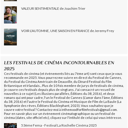
VALEUR SENTIMENTALE de Joachim Trier
VOIR L'AUTOMNE, UNE SAISON EN FRANCE de Jeremy Frey
LES FESTIVALS DE CINÉMA INCONTOURNABLES EN
2025
Ces festivals de cinéma (et évènements liés au 7ème art) sont ceux que je vous
recommande en 2025. Vous pourrez me suivre en direct du Festival de Cannes,
du Festival du Cinéma Américain de Deauville, du Dinard Festival du Film
Britannique et Irlandais... Plus de 10 fois membre de jurys de festivals de cinéma,
je couvre ces festivals depuis plus de vingt ans. J'ai consacré un recueil de
nouvelles à ce sujet (Les illusions parallèles, Éditions du 38, 2016), et deux
romans qui ont pour cadre, l'un le Festival de Cannes (L'amor dans l'âme, Éditions
du 38, 2016) et l'autre le Festival du Cinéma et Musique de Film de La Baule (La
Symphonie des rêves, Éditions Blacklephant, 2023). Vous souhaitez que je
couvre votre festival ? Contactez-moi à inthemoodforfilmfestivals@gmail.com.
Pour en savoir plus sur un évènement cinématographique ou un festival de
cinéma (dates, site officiel etc), cliquez sur l'intitulé de celui qui vous intéresse.
53ème Fema - Festival La Rochelle Cinéma 2025