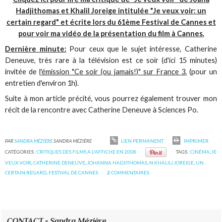
Hadjithomas et Khalil Joreige intitulée "Je veux voir: un
certain regard" et écrite lors du 61ème Festival de Cannes et
pour voir ma vidéo de la présentation du film à Cannes.
Dernière minute:
Pour ceux que le sujet intéresse, Catherine
Deneuve, très rare à la télévision est ce soir (d'ici 15 minutes)
invitée de
l'émission "Ce soir (ou jamais!)" sur France 3.
(pour un
entretien d'environ 1h).
Suite à mon article précité, vous pourrez également trouver mon
récit de la rencontre avec Catherine Deneuve à Sciences Po.
PAR
SANDRA MÉZIÈRE
SANDRA MÉZIÈRE
LIEN PERMANENT
IMPRIMER
CATÉGORIES :
CRITIQUES DES FILMS A L'AFFICHE EN 2008
TAGS :
CINÉMA
,
JE
VEUX VOIR
,
CATHERINE DENEUVE
,
JOHANNA HADJITHOMAS
,
N KHALILI JOREIGE
,
UN
CERTAIN REGARD
,
FESTIVAL DE CANNES
2
COMMENTAIRES
CONTACT - Sandra Mézière