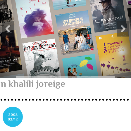
n khalili joreige
2008
02/12