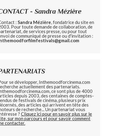
CONTACT - Sandra Mézière
Contact :
Sandra Mézière
, fondatrice du site en
2003. Pour toute demande de collaboration, de
partenariat, de services presse, ou pour tout
envoi de communiqué de presse ou d'invitation :
inthemoodforfilmfestivals@gmail.com
PARTENARIATS
Pour se développer, Inthemoodforcinema.com
recherche actuellement des partenariats.
Inthemoodforcinema.com, ce sont plus de 4000
articles depuis 2003, des centaines de comptes-
rendus de festivals de cinéma, plusieurs prix
décernés, des articles qui arrivent en tête des
moteurs de recherche... Un partenariat vous
intéresse ?
Cliquez ici pour en savoir plus sur le
site, sur mon parcours et pour savoir comment
me contacter.