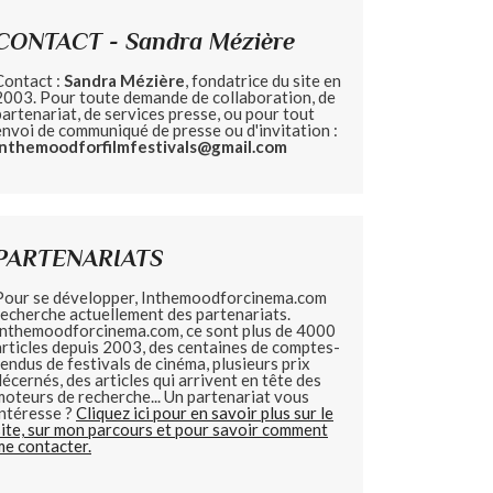
CONTACT - Sandra Mézière
Contact :
Sandra Mézière
, fondatrice du site en
2003. Pour toute demande de collaboration, de
partenariat, de services presse, ou pour tout
envoi de communiqué de presse ou d'invitation :
inthemoodforfilmfestivals@gmail.com
PARTENARIATS
Pour se développer, Inthemoodforcinema.com
recherche actuellement des partenariats.
Inthemoodforcinema.com, ce sont plus de 4000
articles depuis 2003, des centaines de comptes-
rendus de festivals de cinéma, plusieurs prix
décernés, des articles qui arrivent en tête des
moteurs de recherche... Un partenariat vous
intéresse ?
Cliquez ici pour en savoir plus sur le
site, sur mon parcours et pour savoir comment
me contacter.