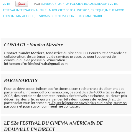
2016
TAGS :
CINÉMA
,
FILM
,
FILM POLICIER
,
BEAUNE
,
BEAUNE 2016
,
FESTIVAL INTERNATIONAL DU FILM POLICIER DE BEAUNE 2016
,
CRITIQUE
,
IN THE MOOD
FOR CINEMA
,
AFFICHE
,
FESTIVALS DE CINÉMA 2016
0
COMMENTAIRE
CONTACT - Sandra Mézière
Contact :
Sandra Mézière
, fondatrice du site en 2003. Pour toute demande de
collaboration, de partenariat, de services presse, ou pour tout envoi de
communiqué de presse ou d'invitation :
inthemoodforfilmfestivals@gmail.com
PARTENARIATS
Pour se développer, Inthemoodforcinema.com recherche actuellement des
partenariats. Inthemoodforcinema.com, ce sont plus de 4000 articles depuis
2003, des centaines de comptes-rendus de festivals de cinéma, plusieurs prix
décernés, des articles qui arrivent en tête des moteurs de recherche... Un
partenariat vous intéresse ?
Cliquez ici pour en savoir plus sur le site, sur mon
parcours et pour savoir comment me contacter.
LE 52e FESTIVAL DU CINÉMA AMÉRICAIN DE
DEAUVILLE EN DIRECT