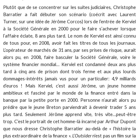
Plutôt que de se concentrer sur les suites judiciaires, Christophe
Barratier a fait débuter son scénario (coécrit avec Laurent
Turner, sur une idée de Jérôme Corcos) lors de l’entrée de Kerviel
à la Société Générale en 2000 pour le faire s’achever lorsque
l’affaire éclate, 8 ans plus tard. Le nom de Kerviel est ainsi connu
de tous pour, en 2008, avoir fait les titres de tous les journaux.
L’opérateur de marchés de 31 ans, par ses prises de risque, aurait
alors pu, en 2008, faire basculer la Société Générale, voire le
système financier mondial… Kerviel est condamné deux ans plus
tard à cinq ans de prison dont trois ferme et aux plus lourds
dommages-intérêts jamais vus pour un particulier: 4,9 milliards
d’euros ! Mais Kerviel, c’est aussi Jérôme, un jeune homme
ambitieux et fasciné par le monde de la finance entré dans la
banque par la petite porte en 2000. Personne n’aurait alors pu
prédire que le jeune Breton parviendrait à devenir trader 5 ans
plus tard. Seulement Jérôme apprend vite, très vite…peut-être
trop. C’est le portrait de cet homme-là incarné par Arthur Dupont
que nous dresse Christophe Barratier au-delà de « l’histoire la
plus extraordinaire de la finance ».
L’Outsider
n’est pas un film sur la