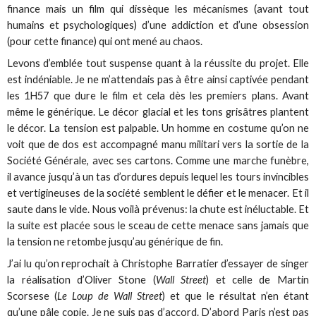
finance mais un film qui dissèque les mécanismes (avant tout
humains et psychologiques) d’une addiction et d’une obsession
(pour cette finance) qui ont mené au chaos.
Levons d’emblée tout suspense quant à la réussite du projet. Elle
est indéniable. Je ne m’attendais pas à être ainsi captivée pendant
les 1H57 que dure le film et cela dès les premiers plans. Avant
même le générique. Le décor glacial et les tons grisâtres plantent
le décor. La tension est palpable. Un homme en costume qu’on ne
voit que de dos est accompagné manu militari vers la sortie de la
Société Générale, avec ses cartons. Comme une marche funèbre,
il avance jusqu’à un tas d’ordures depuis lequel les tours invincibles
et vertigineuses de la société semblent le défier et le menacer. Et il
saute dans le vide. Nous voilà prévenus: la chute est inéluctable. Et
la suite est placée sous le sceau de cette menace sans jamais que
la tension ne retombe jusqu’au générique de fin.
J’ai lu qu’on reprochait à Christophe Barratier d’essayer de singer
la réalisation d’Oliver Stone (
Wall Street
) et celle de Martin
Scorsese (
Le Loup de Wall Street
) et que le résultat n’en étant
qu’une pâle copie. Je ne suis pas d’accord. D’abord Paris n’est pas