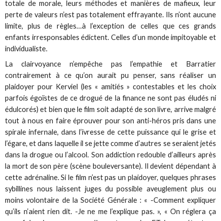
totale de morale, leurs méthodes et manières de mafieux, leur
perte de valeurs n’est pas totalement effrayante. Ils n’ont aucune
limite, plus de règles…à l’exception de celles que ces grands
enfants irresponsables édictent. Celles d’un monde impitoyable et
individualiste.
La clairvoyance n’empêche pas l’empathie et Barratier
contrairement à ce qu’on aurait pu penser, sans réaliser un
plaidoyer pour Kerviel (les « amitiés » contestables et les choix
parfois égoïstes de ce drogué de la finance ne sont pas éludés ni
édulcorés) et bien que le film soit adapté de son livre, arrive malgré
tout à nous en faire éprouver pour son anti-héros pris dans une
spirale infernale, dans l’ivresse de cette puissance qui le grise et
l’égare, et dans laquelle il se jette comme d’autres se seraient jetés
dans la drogue ou l’alcool. Son addiction redouble d’ailleurs après
la mort de son père (scène bouleversante). Il devient dépendant à
cette adrénaline. Si le film n’est pas un plaidoyer, quelques phrases
sybillines nous laissent juges du possible aveuglement plus ou
moins volontaire de la Société Générale : « -Comment expliquer
qu’ils n’aient rien dit. -Je ne me l’explique pas. », « On réglera ça