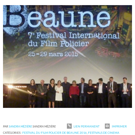
PAR
SANDRA MÉZIÈRE
SANDRA MÉZIÈRE
LIEN PERMANENT
IMPRIMER
CATÉGORIES :
FESTIVAL DU FILM POLICIER DE BEAUNE 2016
,
FESTIVALS DE CINEMA