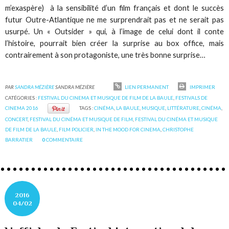
m’exaspère) à la sensibilité d’un film français et dont le succès
futur Outre-Atlantique ne me surprendrait pas et ne serait pas
usurpé. Un « Outsider » qui, à l’image de celui dont il conte
l’histoire, pourrait bien créer la surprise au box office, mais
contrairement à son protagoniste, une très bonne surprise…
PAR
SANDRA MÉZIÈRE
SANDRA MÉZIÈRE
LIEN PERMANENT
IMPRIMER
CATÉGORIES :
FESTIVAL DU CINEMA ET MUSIQUE DE FILM DE LA BAULE
,
FESTIVALS DE
CINEMA 2016
TAGS :
CINÉMA
,
LA BAULE
,
MUSIQUE
,
LITTÉRATURE
,
CINÉMA
,
CONCERT
,
FESTIVAL DU CINÉMA ET MUSIQUE DE FILM
,
FESTIVAL DU CINÉMA ET MUSIQUE
DE FILM DE LA BAULE
,
FILM POLICIER
,
IN THE MOOD FOR CINEMA
,
CHRISTOPHE
BARRATIER
0
COMMENTAIRE
2016
04/02