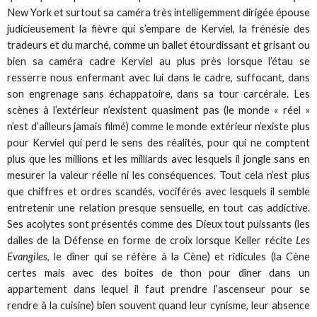
New York et surtout sa caméra très intelligemment dirigée épouse
judicieusement la fièvre qui s’empare de Kerviel, la frénésie des
tradeurs et du marché, comme un ballet étourdissant et grisant ou
bien sa caméra cadre Kerviel au plus près lorsque l’étau se
resserre nous enfermant avec lui dans le cadre, suffocant, dans
son engrenage sans échappatoire, dans sa tour carcérale. Les
scènes à l’extérieur n’existent quasiment pas (le monde « réel »
n’est d’ailleurs jamais filmé) comme le monde extérieur n’existe plus
pour Kerviel qui perd le sens des réalités, pour qui ne comptent
plus que les millions et les milliards avec lesquels il jongle sans en
mesurer la valeur réelle ni les conséquences. Tout cela n’est plus
que chiffres et ordres scandés, vociférés avec lesquels il semble
entretenir une relation presque sensuelle, en tout cas addictive.
Ses acolytes sont présentés comme des Dieux tout puissants (les
dalles de la Défense en forme de croix lorsque Keller récite
Les
Evangiles
, le dîner qui se réfère à la Cène) et ridicules (la Cène
certes mais avec des boites de thon pour dîner dans un
appartement dans lequel il faut prendre l’ascenseur pour se
rendre à la cuisine) bien souvent quand leur cynisme, leur absence