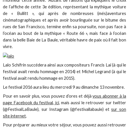
l’honneur cette année. Autant de raisons qui expliquent le choix
de l’affiche de cette 3e édition, représentant la mythique voiture
de « Bullitt », qui après de nombreuses (més)aventures
cinématographiques et après avoir bourlinguée sur le bitume des
rues de San Francisco, termine enfin sa poursuite, non pas face à
l’océan au bout de la mythique « Route 66 », mais face à l’océan
dans la belle Baie de La Baule, véritable havre de paix où il fait bon
vivre.
Lalo Schifrin succédera ainsi aux compositeurs Francis Lai (à qui le
festival avait rendu hommage en 2014) et Michel Legrand (à qui le
festival avait rendu hommage en 2015).
Le festival 2016 aura lieu du mercredi 9 au dimanche 13 novembre.
Pour en savoir plus, vous pouvez d’ores et déjà
vous abonner à la
page Facebook du festival, ici
, mais aussi le retrouver sur twitter
(@FestivalLaBaule), sur Instagram (@festivallabaule) et
sur son
site internet
.
Pour préparer au mieux votre séjour, vous pouvez aussi retrouver