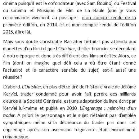
cinéma puisqu’il est le cofondateur (avec Sam Bobino) du Festival
du Cinéma et Musique de Film de La Baule (que je vous
recommande vivement au passage :
mon compte rendu de la
première édition, en 2014, ici
et
mon compte rendu de l’édition
2015, à lire là
).
Mais sans doute Christophe Barratier n’était-il pas attendu aux
manettes d’un film tel que
L’Outsider
, thriller financier se déroulant
à notre époque et donc très différent des films précités. Alors, ce
film (dont on imagine quel défi cela a dû être étant donné
l’actualité et le caractère sensible du sujet) est-il aussi une
réussite ?
D’abord,
L’Outsider
, en plus d’être tiré de l’histoire vraie de Jérôme
Kerviel, trader condamné pour avoir fait perdre des milliards
d’euros à la Société Générale, est une adaptation du livre écrit par
Kerviel lui-même et publié en 2010,
L’Engrenage : mémoires d’un
trader
. A priori le personnage et le sujet n’étaient pas d’emblée
sympathiques même si la déchéance du trader pris dans cet
engrenage après son ascension fulgurante était éminemment
romanesque.