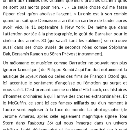
un mot aux familles des victimes que leurs proches sachent qu’ils
ne sont pas morts pour rien. » , « La seule chose qui me fasse
flipper c’est qu’on abolisse l’argent. » L’ironie est à son comble
quand on sait que Demaison a arrêté sa carrière de trader après
avoir vécu le 11 septembre à New York. De même que dans
l’attention portée à la photographie, le goût de Barratier pour le
cinéma des années 30 (qui savait tant les sublimer) se retrouve
aussi dans ses choix avisés de seconds rôles comme Stéphane
Bak, Benjamin Ramon ou Sören Prévost (notamment).
Un mélomane et musicien comme Barratier ne pouvait non plus
ignorer la musique ( de Philippe Rombi à qui l’on doit notamment la
musique de
Joyeux Noël
ou celles des films de François Ozon) qui,
ici, accentue le sentiment d’angoisse ou l’émotion qui surgit et
nous saisit. C’est prenant comme un film d’Hitchcock, ces histoires
d’hommes ordinaires à qui il arrive des choses extraordinaires. Et
le McGuffin, ce sont ici ces fameux milliards qui d’un moment à
l’autre vont exploser à la face du monde. La photographie (de
Jérôme Alméras, après celle également magnifique signée Tom
Stern dans
Faubourg 36
) qui nous immerge dans un univers
grisâtre, froid, déshumanisé et faussement aseptisé (ce à quoi