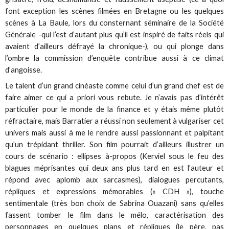
font exception les scènes filmées en Bretagne ou les quelques
scènes à La Baule, lors du consternant séminaire de la Société
Générale -qui l’est d’autant plus qu’il est inspiré de faits réels qui
avaient d’ailleurs défrayé la chronique-), ou qui plonge dans
l’ombre la commission d’enquête contribue aussi à ce climat
d’angoisse.
Le talent d’un grand cinéaste comme celui d’un grand chef est de
faire aimer ce qui a priori vous rebute. Je n’avais pas d’intérêt
particulier pour le monde de la finance et y étais même plutôt
réfractaire, mais Barratier a réussi non seulement à vulgariser cet
univers mais aussi à me le rendre aussi passionnant et palpitant
qu’un trépidant thriller. Son film pourrait d’ailleurs illustrer un
cours de scénario : ellipses à-propos (Kerviel sous le feu des
blagues méprisantes qui deux ans plus tard en est l’auteur et
répond avec aplomb aux sarcasmes), dialogues percutants,
répliques et expressions mémorables (« CDH »), touche
sentimentale (très bon choix de Sabrina Ouazani) sans qu’elles
fassent tomber le film dans le mélo, caractérisation des
personnages en quelques plans et répliques (le père, pas