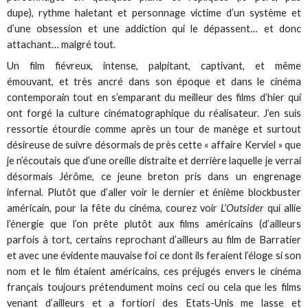
dupe), rythme haletant et personnage victime d’un système et
d’une obsession et une addiction qui le dépassent… et donc
attachant… malgré tout.
Un film fiévreux, intense, palpitant, captivant, et même
émouvant, et très ancré dans son époque et dans le cinéma
contemporain tout en s’emparant du meilleur des films d’hier qui
ont forgé la culture cinématographique du réalisateur. J’en suis
ressortie étourdie comme après un tour de manège et surtout
désireuse de suivre désormais de près cette « affaire Kerviel » que
je n’écoutais que d’une oreille distraite et derrière laquelle je verrai
désormais Jérôme, ce jeune breton pris dans un engrenage
infernal. Plutôt que d’aller voir le dernier et énième blockbuster
américain, pour la fête du cinéma, courez voir
L’Outsider
qui allie
l’énergie que l’on prête plutôt aux films américains (d’ailleurs
parfois à tort, certains reprochant d’ailleurs au film de Barratier
et avec une évidente mauvaise foi ce dont ils feraient l’éloge si son
nom et le film étaient américains, ces préjugés envers le cinéma
français toujours prétendument moins ceci ou cela que les films
venant d’ailleurs et a fortiori des Etats-Unis me lasse et