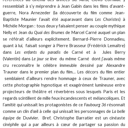
ressemblait à s’y méprendre à Jean Gabin dans les films d’avant-
guerre, Nora Arnezeder (la découverte du film comme Jean-
Baptiste Maunier l’avait été auparavant dans
Les Choristes
) à
Michèle Morgan : tous deux y faisaient penser au couple mythique
Nelly et Jean du
Quai des Brumes
de Marcel Carné auquel un plan
se référait d’ailleurs explicitement. Bernard-Pierre Donnadieu,
quant à lui, faisait songer à Pierre Brasseur (Frédérick Lemaître)
dans
Les enfants du paradis
de Carné et à Jules Berry
(Valentin) dans
Le jour se lève
du même Carné dont j’avais même
cru reconnaître le célèbre immeuble dessiné par Alexandre
Trauner dans le premier plan du film… Les décors du film entier
semblaient d’ailleurs rendre hommage à ceux de Trauner, avec
cette photographie hypnotique et exagérément lumineuse entre
projecteurs de théâtre et réverbères sous lesquels Paris et les
regards scintillent de mille feux incandescents et mélancoliques. Et
l’amitié qui unissait les protagonistes de ce
Faubourg 36
résonnait
comme un clin d’œil à celle qui unissait les personnages de
La belle
équipe
de Duvivier. Bref, Christophe Barratier est un cinéaste
cinéphile qui a par ailleurs à cœur de partager sa passion du