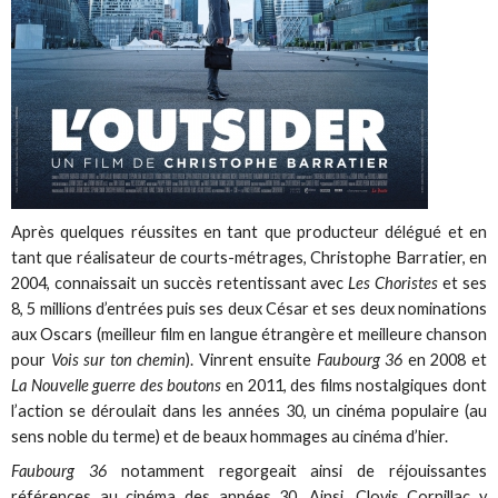
Après quelques réussites en tant que producteur délégué et en
tant que réalisateur de courts-métrages, Christophe Barratier, en
2004, connaissait un succès retentissant avec
Les Choristes
et ses
8, 5 millions d’entrées puis ses deux César et ses deux nominations
aux Oscars (meilleur film en langue étrangère et meilleure chanson
pour
Vois sur ton chemin
). Vinrent ensuite
Faubourg 36
en 2008 et
La Nouvelle guerre des boutons
en 2011, des films nostalgiques dont
l’action se déroulait dans les années 30, un cinéma populaire (au
sens noble du terme) et de beaux hommages au cinéma d’hier.
Faubourg 36
notamment regorgeait ainsi de réjouissantes
références au cinéma des années 30. Ainsi, Clovis Cornillac y