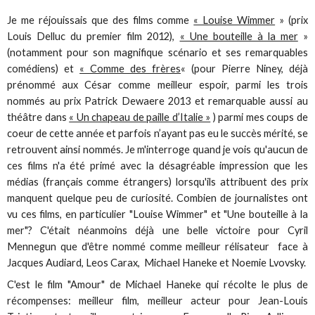
Je me réjouissais que des films comme
« Louise Wimmer
» (prix
Louis Delluc du premier film 2012),
« Une bouteille à la mer
»
(notamment pour son magnifique scénario et ses remarquables
comédiens) et
« Comme des frères
« (pour Pierre Niney, déjà
prénommé aux César comme meilleur espoir, parmi les trois
nommés au prix Patrick Dewaere 2013 et remarquable aussi au
théâtre dans
« Un chapeau de paille d’Italie »
) parmi mes coups de
coeur de cette année et parfois n’ayant pas eu le succès mérité, se
retrouvent ainsi nommés. Je m'interroge quand je vois qu'aucun de
ces films n'a été primé avec la désagréable impression que les
médias (français comme étrangers) lorsqu'ils attribuent des prix
manquent quelque peu de curiosité. Combien de journalistes ont
vu ces films, en particulier "Louise Wimmer" et "Une bouteille à la
mer"? C'était néanmoins déjà une belle victoire pour Cyril
Mennegun que d'être nommé comme meilleur rélisateur face à
Jacques Audiard, Leos Carax, Michael Haneke et Noemie Lvovsky.
C'est le film "Amour" de Michael Haneke qui récolte le plus de
récompenses: meilleur film, meilleur acteur pour Jean-Louis