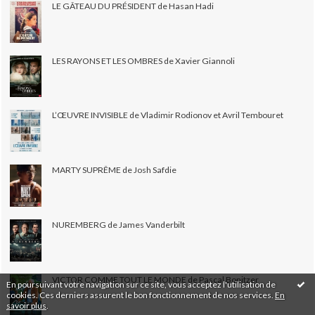
LE GÂTEAU DU PRÉSIDENT de Hasan Hadi
LES RAYONS ET LES OMBRES de Xavier Giannoli
L’ŒUVRE INVISIBLE de Vladimir Rodionov et Avril Tembouret
MARTY SUPRÊME de Josh Safdie
NUREMBERG de James Vanderbilt
VICTOR COMME TOUT LE MONDE de Pascal Bonitzer
En poursuivant votre navigation sur ce site, vous acceptez l'utilisation de
cookies. Ces derniers assurent le bon fonctionnement de nos services.
En
savoir plus
.