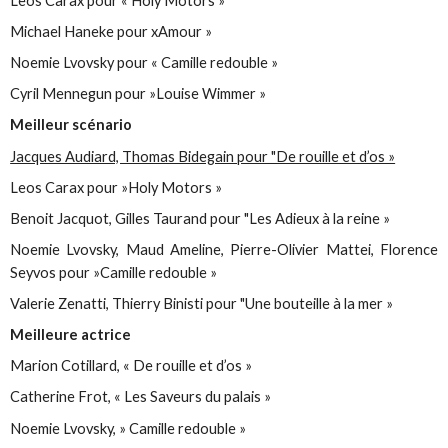
Leos Carax pour « Holy Motors »
Michael Haneke pour xAmour »
Noemie Lvovsky pour « Camille redouble »
Cyril Mennegun pour »Louise Wimmer »
Meilleur scénario
Jacques Audiard, Thomas Bidegain pour "De rouille et d’os »
Leos Carax pour »Holy Motors »
Benoit Jacquot, Gilles Taurand pour "Les Adieux à la reine »
Noemie Lvovsky, Maud Ameline, Pierre-Olivier Mattei, Florence
Seyvos pour »Camille redouble »
Valerie Zenatti, Thierry Binisti pour "Une bouteille à la mer »
Meilleure actrice
Marion Cotillard, « De rouille et d’os »
Catherine Frot, « Les Saveurs du palais »
Noemie Lvovsky, » Camille redouble »