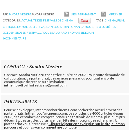
PAR
SANDRA MÉZIÈRE
SANDRA MÉZIÈRE
LIEN PERMANENT
IMPRIMER
CATÉGORIES :
ACTUALITÉ DES FESTIVALS DE CINÉMA
TAGS :
CINÉMA
,
FILM
,
CRITIQUE
,
EMMANUELLE RIVA
,
JEAN-LOUIS TRINTIGNANT
,
AMOUR
,
PRIX LUMIÈRES
,
GOLDEN GLOBES
,
FESTIVAL
,
JACQUES AUDIARD
,
THOMAS BIDEGAIN
0
COMMENTAIRE
CONTACT - Sandra Mézière
Contact :
Sandra Mézière
, fondatrice du site en 2003. Pour toute demande de
collaboration, de partenariat, de services presse, ou pour tout envoi de
communiqué de presse ou d'invitation :
inthemoodforfilmfestivals@gmail.com
PARTENARIATS
Pour se développer, Inthemoodforcinema.com recherche actuellement des
partenariats. Inthemoodforcinema.com, ce sont plus de 4000 articles depuis
2003, des centaines de comptes-rendus de festivals de cinéma, plusieurs prix
décernés, des articles qui arrivent en tête des moteurs de recherche... Un
partenariat vous intéresse ?
Cliquez ici pour en savoir plus sur le site, sur mon
parcours et pour savoir comment me contacter.