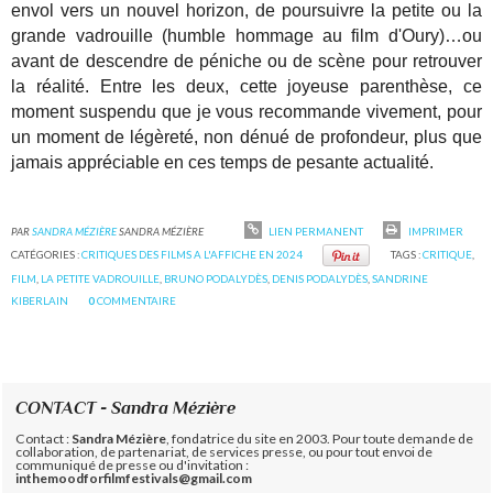
envol vers un nouvel horizon, de poursuivre la petite ou la
grande vadrouille (humble hommage au film d'Oury)…ou
avant de descendre de péniche ou de scène pour retrouver
la réalité. Entre les deux, cette joyeuse parenthèse, ce
moment suspendu que je vous recommande vivement, pour
un moment de légèreté, non dénué de profondeur, plus que
jamais appréciable en ces temps de pesante actualité.
PAR
SANDRA MÉZIÈRE
SANDRA MÉZIÈRE
LIEN PERMANENT
IMPRIMER
CATÉGORIES :
CRITIQUES DES FILMS A L'AFFICHE EN 2024
TAGS :
CRITIQUE
,
FILM
,
LA PETITE VADROUILLE
,
BRUNO PODALYDÈS
,
DENIS PODALYDÈS
,
SANDRINE
KIBERLAIN
0
COMMENTAIRE
CONTACT - Sandra Mézière
Contact :
Sandra Mézière
, fondatrice du site en 2003. Pour toute demande de
collaboration, de partenariat, de services presse, ou pour tout envoi de
communiqué de presse ou d'invitation :
inthemoodforfilmfestivals@gmail.com