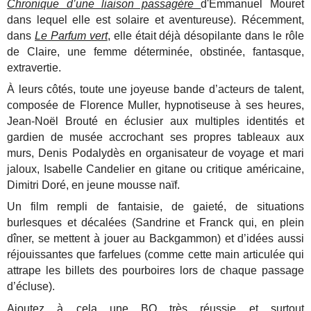
Chronique d’une liaison passagère
d'Emmanuel Mouret
dans lequel elle est solaire et aventureuse). Récemment,
dans
Le Parfum vert
, elle était déjà désopilante dans le rôle
de Claire, une femme déterminée, obstinée, fantasque,
extravertie.
À leurs côtés, toute une joyeuse bande d’acteurs de talent,
composée de Florence Muller, hypnotiseuse à ses heures,
Jean-Noël Brouté en éclusier aux multiples identités et
gardien de musée accrochant ses propres tableaux aux
murs, Denis Podalydès en organisateur de voyage et mari
jaloux, Isabelle Candelier en gitane ou critique américaine,
Dimitri Doré, en jeune mousse naïf.
Un film rempli de fantaisie, de gaieté, de situations
burlesques et décalées (Sandrine et Franck qui, en plein
dîner, se mettent à jouer au Backgammon) et d’idées aussi
réjouissantes que farfelues (comme cette main articulée qui
attrape les billets des pourboires lors de chaque passage
d’écluse).
Ajoutez à cela une BO très réussie et surtout