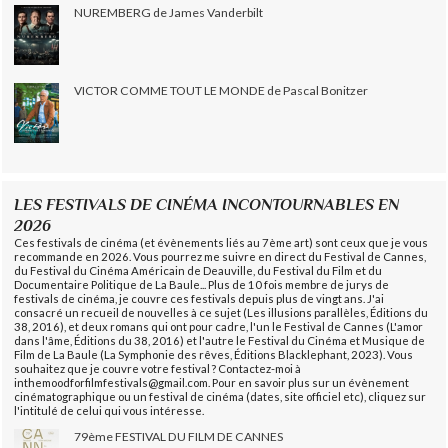
NUREMBERG de James Vanderbilt
VICTOR COMME TOUT LE MONDE de Pascal Bonitzer
LES FESTIVALS DE CINÉMA INCONTOURNABLES EN
2026
Ces festivals de cinéma (et évènements liés au 7ème art) sont ceux que je vous
recommande en 2026. Vous pourrez me suivre en direct du Festival de Cannes,
du Festival du Cinéma Américain de Deauville, du Festival du Film et du
Documentaire Politique de La Baule... Plus de 10 fois membre de jurys de
festivals de cinéma, je couvre ces festivals depuis plus de vingt ans. J'ai
consacré un recueil de nouvelles à ce sujet (Les illusions parallèles, Éditions du
38, 2016), et deux romans qui ont pour cadre, l'un le Festival de Cannes (L'amor
dans l'âme, Éditions du 38, 2016) et l'autre le Festival du Cinéma et Musique de
Film de La Baule (La Symphonie des rêves, Éditions Blacklephant, 2023). Vous
souhaitez que je couvre votre festival ? Contactez-moi à
inthemoodforfilmfestivals@gmail.com. Pour en savoir plus sur un évènement
cinématographique ou un festival de cinéma (dates, site officiel etc), cliquez sur
l'intitulé de celui qui vous intéresse.
79ème FESTIVAL DU FILM DE CANNES