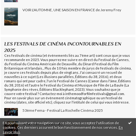
VOIR L'AUTOMNE, UNE SAISON EN FRANCE de Jeremy Frey
LES FESTIVALS DE CINÉMA INCONTOURNABLES EN
2025
Ces festivals de cinéma (et évènements liés au 7ème art) sont ceux que je vous
recommande en 2025. Vous pourrez me suivre en direct du Festival de Cannes,
du Festival du Cinéma Américain de Deauville, du Dinard Festival du Film
Britannique et Irlandais... Plus de 10 fois membre de jurys de festivals de cinéma,
je couvre ces festivals depuis plus de vingt ans. J'ai consacré un recueil de
nouvelles à ce sujet (Les illusions parallèles, Éditions du 38, 2016), et deux
romans qui ont pour cadre, l'un le Festival de Cannes (L'amor dans l'âme, Éditions
du 38, 2016) et l'autre le Festival du Cinéma et Musique de Film de La Baule (La
Symphonie des rêves, Éditions Blacklephant, 2023). Vous souhaitez que je
couvre votre festival ? Contactez-moi à inthemoodforfilmfestivals@gmail.com.
Pour en savoir plus sur un évènement cinématographique ou un festival de
cinéma (dates, site officiel etc), cliquez sur l'intitulé de celui qui vous intéresse.
53ème Fema - Festival La Rochelle Cinéma 2025
En poursuivant votre navigation sur ce site, vous acceptez l'utilisation de
Arras Film Festival 2025
cookies. Ces derniers assurent le bon fonctionnement de nos services.
En
savoir plus
.