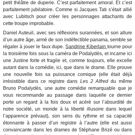
petit théâtre de duperie. C’est parfaitement amoral. Et c’est
parfaitement jubilatoire. Comme si Jacques Tati s’était allié
avec Lubitsch pour créer les personnages attachants de
cette troupe improbable.
Daniel Auteuil, avec ses réflexions surannées, et son allure
d’un autre âge, armé de son indéfectible panama, semble se
régaler à jouer le faux dupe.
Sandrine Kiberlain
tourne pour
la troisième fois sous la caméra de Podalydès, et incarne ici
une Justine forte et fragile et, comme toujours, elle excelle
autant dans la comédie, ici, que dans le drame. Elle prouve
une nouvelle fois sa puissance comique (elle était déjà
irrésistible dans ce registre dans
Les 2 Alfred
du même
Bruno Podalydès, une autre comédie remarquable que je
vous recommande au passage dans laquelle ce dernier
porte un regard à la fois doux et acéré sur l’absurdité de
notre société, un monde à la liberté illusoire dans lequel
l’apparence prévaut), son sens du rythme et sa capacité
étonnante à passer d’un registre à l’autre (elle est aussi
convaincante dans les drames de Stéphane Brizé ou dans