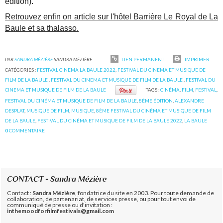
édition).
Retrouvez enfin on article sur l'hôtel Barrière Le Royal de La
Baule et sa thalasso.
PAR
SANDRA MÉZIÈRE
SANDRA MÉZIÈRE
LIEN PERMANENT
IMPRIMER
CATÉGORIES :
FESTIVAL CINEMA LA BAULE 2022
,
FESTIVAL DU CINEMA ET MUSIQUE DE
FILM DE LA BAULE
,
FESTIVAL DU CINEMA ET MUSIQUE DE FILM DE LA BAULE
,
FESTIVAL DU
CINEMA ET MUSIQUE DE FILM DE LA BAULE
TAGS :
CINÉMA
,
FILM
,
FESTIVAL
,
FESTIVAL DU CINÉMA ET MUSIQUE DE FILM DE LA BAULE
,
8ÈME ÉDITION
,
ALEXANDRE
DESPLAT
,
MUSIQUE DE FILM
,
MUSIQUE
,
8ÈME FESTIVAL DU CINÉMA ET MUSIQUE DE FILM
DE LA BAULE
,
FESTIVAL DU CINÉMA ET MUSIQUE DE FILM DE LA BAULE 2022
,
LA BAULE
0
COMMENTAIRE
CONTACT - Sandra Mézière
Contact :
Sandra Mézière
, fondatrice du site en 2003. Pour toute demande de
collaboration, de partenariat, de services presse, ou pour tout envoi de
communiqué de presse ou d'invitation :
inthemoodforfilmfestivals@gmail.com