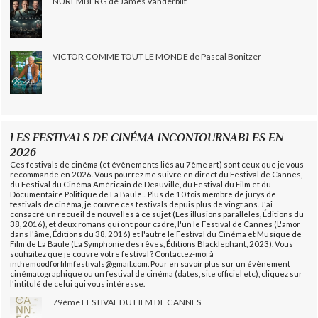
NUREMBERG de James Vanderbilt
VICTOR COMME TOUT LE MONDE de Pascal Bonitzer
LES FESTIVALS DE CINÉMA INCONTOURNABLES EN
2026
Ces festivals de cinéma (et évènements liés au 7ème art) sont ceux que je vous
recommande en 2026. Vous pourrez me suivre en direct du Festival de Cannes,
du Festival du Cinéma Américain de Deauville, du Festival du Film et du
Documentaire Politique de La Baule... Plus de 10 fois membre de jurys de
festivals de cinéma, je couvre ces festivals depuis plus de vingt ans. J'ai
consacré un recueil de nouvelles à ce sujet (Les illusions parallèles, Éditions du
38, 2016), et deux romans qui ont pour cadre, l'un le Festival de Cannes (L'amor
dans l'âme, Éditions du 38, 2016) et l'autre le Festival du Cinéma et Musique de
Film de La Baule (La Symphonie des rêves, Éditions Blacklephant, 2023). Vous
souhaitez que je couvre votre festival ? Contactez-moi à
inthemoodforfilmfestivals@gmail.com. Pour en savoir plus sur un évènement
cinématographique ou un festival de cinéma (dates, site officiel etc), cliquez sur
l'intitulé de celui qui vous intéresse.
79ème FESTIVAL DU FILM DE CANNES