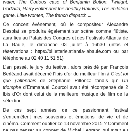
water, The Curious case of Benjamin Button, Twilight,
Godzilla, Harry Potter and the deathly Hallows, The imitation
game, Little women, The french dispatch
...
Ce concert événement, où le compositeur Alexandre
Desplat se produira également sur scène comme flûtiste,
aura lieu au Palais des Congrès et des Festivals Atlantia de
La Baule, le dimanche 03 juillet à 16h30 (infos et
réservations : https://billetterie.atlantia-labaule.com ou par
téléphone au 02 40 11 51 51).
L’an passé,
le jury du festival, alors présidé par François
Berléand avait décerné l’Ibis d’or du meilleur film à
C’est toi
que j’attendais
de Stephanie Pillonca tandis qu’
Un
triomphe
d’Emmanuel Courcol avait été récompensé de 2
Ibis d’Or dont celui de la meilleure musique de film de la
sélection.
De ces sept années de ce passionnant festival
s'entremêlent mes souvenirs et émotions, de vie et de
cinéma. Comment oublier ce 13 novembre 2015 ? Comment
ne pas penser au c
oncert de Michel Legrand qui avait eu