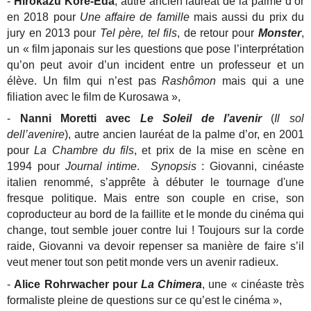
-
Hirokazu Kore-Eda
, autre ancien lauréat de la palme d’or
en 2018 pour
Une affaire de famille
mais aussi du prix du
jury en 2013 pour
Tel père, tel fils
, de retour pour
Monster
,
un « film japonais sur les questions que pose l’interprétation
qu’on peut avoir d’un incident entre un professeur et un
élève. Un film qui n’est pas
Rashômon
mais qui a une
filiation avec le film de Kurosawa »,
-
Nanni Moretti avec
Le Soleil de l’avenir
(
Il sol
dell’avenire
), autre ancien lauréat de la palme d’or, en 2001
pour
La Chambre du fils
, et prix de la mise en scène en
1994 pour
Journal intime
.
Synopsis
: Giovanni, cinéaste
italien renommé, s’apprête à débuter le tournage d'une
fresque politique. Mais entre son couple en crise, son
coproducteur au bord de la faillite et le monde du cinéma qui
change, tout semble jouer contre lui ! Toujours sur la corde
raide, Giovanni va devoir repenser sa manière de faire s’il
veut mener tout son petit monde vers un avenir radieux.
-
Alice Rohrwacher pour
La Chimera
, une « cinéaste très
formaliste pleine de questions sur ce qu’est le cinéma »,