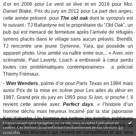
d’or en 2006 pour
Le vent se lève
et en 2016 pour
Moi,
Daniel Blake
, Prix du jury en 2012 pour
La part des anges
,
cette année présent pour
The old oak
dont le
synopsis
est
le suivant : TJ Ballantyne est le propriétaire du "Old Oak", un
pub qui est menacé de fermeture après l'arrivée de réfugiés
syriens placés dans le village sans aucun préavis. Bientôt,
TJ rencontre une jeune Syrienne, Yara, qui possède un
appareil photo. Une amitié va naître entre eux... « Avec son
scénariste, Paul Laverty, Loach a embrassé à cœur perdu
toutes ces problématiques contemporaines» a précisé
Thierry Frémaux.
-
Wim Wenders
, palme d’or pour
Paris Texas
en 1984 mais
aussi Prix de la mise en scène pour
Les ailes du désir
en
1987, Grand prix du jury en 1993 pour
Si loin, si proche !
. Il
revient cette année avec
Perfect days
, « l’histoire d’un
homme déchu mais heureux incarné par la star japonaise
Koji Yakusho. Un homme qui nettoie les toilettes publiques
En poursuivant votre navigation sur ce site, vous acceptez l'utilisation de
de Tokyo et qui va de toilettes en toilettes en écoutant du
cookies. Ces derniers assurent le bon fonctionnement de nos services.
En
savoir plus
.
rock. » Wim Wenders qui revient en compétition et qui sera