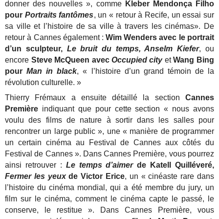
donner des nouvelles », comme
Kleber Mendonça Filho
pour
Portraits fantômes
, un « retour à Recife, un essai sur
sa ville et l’histoire de sa ville à travers les cinémas». De
retour à Cannes également :
Wim Wenders avec le portrait
d’un sculpteur,
Le bruit du temps, Anselm Kiefer
, ou
encore
Steve McQueen avec
Occupied city
et
Wang Bing
pour
Man in black
, « l’histoire d’un grand témoin de la
révolution culturelle. »
Thierry Frémaux a ensuite détaillé la section
Cannes
Première
indiquant que pour cette section « nous avons
voulu des films de nature à sortir dans les salles pour
rencontrer un large public », une « manière de programmer
un certain cinéma au Festival de Cannes aux côtés du
Festival de Cannes ». Dans Cannes Première, vous pourrez
ainsi retrouver :
Le temps d’aimer
de Katell Quilléveré,
Fermer les yeux
de Victor Erice
, un « cinéaste rare dans
l’histoire du cinéma mondial, qui a été membre du jury, un
film sur le cinéma, comment le cinéma capte le passé, le
conserve, le restitue ». Dans Cannes Première, vous