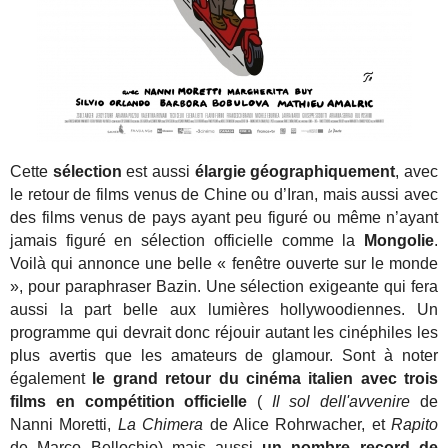
Cette
sélection
est aussi
élargie géographiquement
, avec
le retour de films venus de Chine ou d’Iran, mais aussi avec
des films venus de pays ayant peu figuré ou même n’ayant
jamais figuré en sélection officielle comme la
Mongolie
.
Voilà qui annonce une belle « fenêtre ouverte sur le monde
», pour paraphraser Bazin. Une sélection exigeante qui fera
aussi la part belle aux lumières hollywoodiennes. Un
programme qui devrait donc réjouir autant les cinéphiles les
plus avertis que les amateurs de glamour. Sont à noter
également
le grand retour du cinéma italien avec trois
films en compétition officielle
(
Il sol dell'avvenire
de
Nanni Moretti,
La Chimera
de Alice Rohrwacher, et
Rapito
de Marco Bellochio) mais aussi
un nombre record de