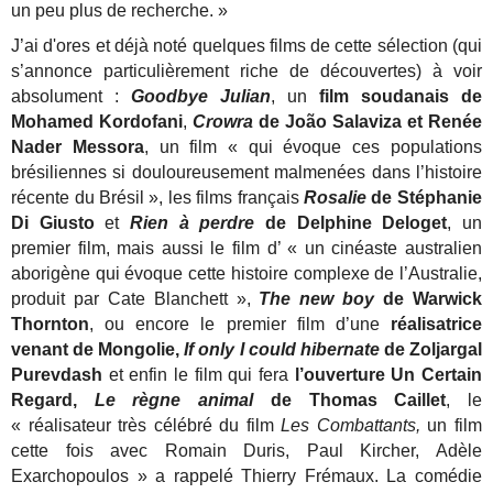
un peu plus de recherche. »
J’ai d'ores et déjà noté quelques films de cette sélection (qui
s’annonce particulièrement riche de découvertes) à voir
absolument :
Goodbye Julian
, un
film soudanais de
Mohamed Kordofani
,
Crowra
de João Salaviza et Renée
Nader Messora
, un film « qui évoque ces populations
brésiliennes si douloureusement malmenées dans l’histoire
récente du Brésil », les films français
Rosalie
de Stéphanie
Di Giusto
et
Rien à perdre
de Delphine Deloget
, un
premier film, mais aussi le film d’ « un cinéaste australien
aborigène qui évoque cette histoire complexe de l’Australie,
produit par Cate Blanchett »,
The new boy
de Warwick
Thornton
, ou encore le premier film d’une
réalisatrice
venant de Mongolie,
If only I could hibernate
de Zoljargal
Purevdash
et enfin le film qui fera
l’ouverture Un Certain
Regard,
Le règne animal
de Thomas Caillet
, le
« réalisateur très célébré du film
Les Combattants,
un film
cette foi
s
avec Romain Duris, Paul Kircher, Adèle
Exarchopoulos » a rappelé Thierry Frémaux. La comédie