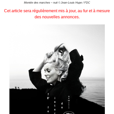
Montée des marches – nuit
©
Jean-Louis Hupe / FDC
Cet article sera régulièrement mis à jour, au fur et à mesure
des nouvelles annonces.