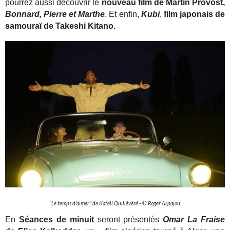
pourrez aussi découvrir le
nouveau film de Martin Provost,
Bonnard, Pierre et Marthe
. Et enfin,
Kubi
,
film japonais de
samouraï de Takeshi Kitano.
"Le temps d'aimer" de Katell Quillévéré
-
© Roger Arpajou.
En
Séances de minuit
seront présentés
Omar La Fraise