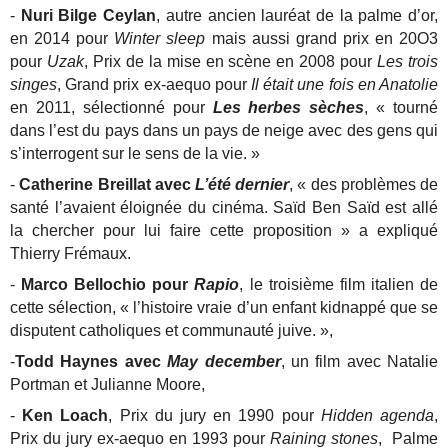
-
Nuri Bilge Ceylan
, autre ancien lauréat de la palme d’or,
en 2014 pour
Winter sleep
mais aussi grand prix en 20O3
pour
Uzak
, Prix de la mise en scène en 2008 pour
Les trois
singes
, Grand prix ex-aequo pour
Il était une fois en Anatolie
en 2011, sélectionné pour
Les herbes sèches
, « tourné
dans l’est du pays dans un pays de neige avec des gens qui
s’interrogent sur le sens de la vie. »
-
Catherine Breillat avec
L’été dernier
, « des problèmes de
santé l’avaient éloignée du cinéma. Saïd Ben Saïd est allé
la chercher pour lui faire cette proposition » a expliqué
Thierry Frémaux.
-
Marco Bellochio pour
Rapio
, le troisième film italien de
cette sélection, « l’histoire vraie d’un enfant kidnappé que se
disputent catholiques et communauté juive. »,
-
Todd Haynes avec
May december
, un film avec Natalie
Portman et Julianne Moore,
-
Ken Loach
, Prix du jury en 1990 pour
Hidden agenda
,
Prix du jury ex-aequo en 1993 pour
Raining stones
, Palme