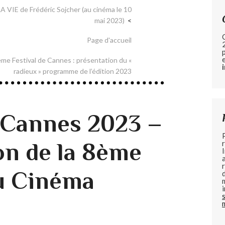
VIE de Frédéric Sojcher (au cinéma le 10
mai 2023)
Page d'accueil
6ème Festival de Cannes : présentation du «
radieux » programme de l’édition 2023
e Cannes 2023 –
on de la 8ème
u Cinéma