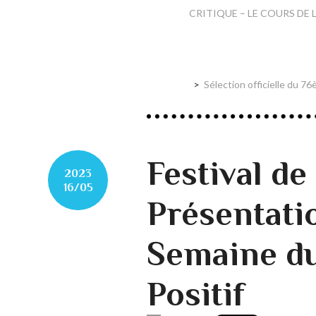
CRITIQUE – LE COURS DE LA 
Sélection officielle du 7
Festival d
2023
16/05
Présentati
Semaine d
Positif