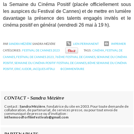
la Semaine du Cinéma Positif (placée officiellement sous
les auspices du Festival de Cannes) et de mettre en lumière
davantage la présence des talents engagés invités et le
cinéma positif en général (vendredi 26 mai à 19 h).
PAR
SANDRA MÉZIÈRE
SANDRA MÉZIÈRE
LIEN PERMANENT
IMPRIMER
CATÉGORIES :
FESTIVAL DE CANNES 2023
TAGS :
CINÉMA
,
FESTIVAL DE
CANNES
,
FESTIVAL DE CANNES 2023
,
76ÈME FESTIVAL DE CANNES
,
SEMAINE DU CINÉMA
POSITIF
,
SEMAINE DU CINÉMA POSITIF FESTIVAL DE CANNES
,
8ÈME SEMAINE DU CINÉMA
POSITIF
,
ERIC JUDOR
,
JACQUES ATTALI
0
COMMENTAIRE
CONTACT - Sandra Mézière
Contact :
Sandra Mézière
, fondatrice du site en 2003. Pour toute demande de
collaboration, de partenariat, de services presse, ou pour tout envoi de
communiqué de presse ou d'invitation :
inthemoodforfilmfestivals@gmail.com