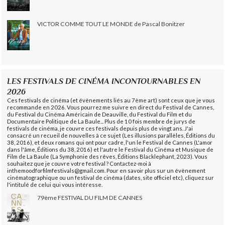
VICTOR COMME TOUT LE MONDE de Pascal Bonitzer
LES FESTIVALS DE CINÉMA INCONTOURNABLES EN
2026
Ces festivals de cinéma (et évènements liés au 7ème art) sont ceux que je vous
recommande en 2026. Vous pourrez me suivre en direct du Festival de Cannes,
du Festival du Cinéma Américain de Deauville, du Festival du Film et du
Documentaire Politique de La Baule... Plus de 10 fois membre de jurys de
festivals de cinéma, je couvre ces festivals depuis plus de vingt ans. J'ai
consacré un recueil de nouvelles à ce sujet (Les illusions parallèles, Éditions du
38, 2016), et deux romans qui ont pour cadre, l'un le Festival de Cannes (L'amor
dans l'âme, Éditions du 38, 2016) et l'autre le Festival du Cinéma et Musique de
Film de La Baule (La Symphonie des rêves, Éditions Blacklephant, 2023). Vous
souhaitez que je couvre votre festival ? Contactez-moi à
inthemoodforfilmfestivals@gmail.com. Pour en savoir plus sur un évènement
cinématographique ou un festival de cinéma (dates, site officiel etc), cliquez sur
l'intitulé de celui qui vous intéresse.
79ème FESTIVAL DU FILM DE CANNES