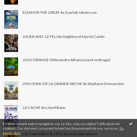
ELEANOR THE GREAT de Scarlett Johansson
JOUER AVEC LE FEU de Delphine et Muriel Coulin
JUS D'ORANGE d'Alexandre Athané (court-métrage)
L'INCONNU DE LA GRANDE ARCHE de Stéphane Demoustier
LA CACHE de Lionel Baier
En poursuivant votre navigation sur ce site, vous acceptez l'utilisation de
cookies. Ces derniers assurent le bon fonctionnement de nos services.
En
savoir plus
.
LA CHAMBRE D'À CÔTÉ de Pedro Almodovar