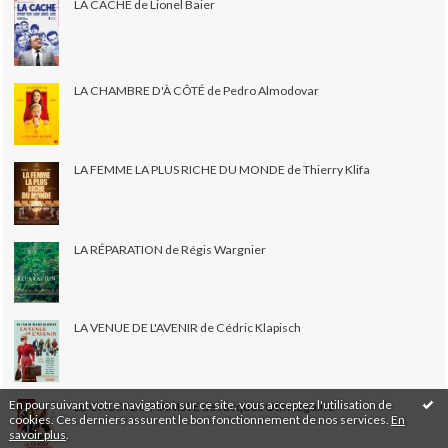
LA CACHE de Lionel Baier
LA CHAMBRE D'À CÔTÉ de Pedro Almodovar
LA FEMME LA PLUS RICHE DU MONDE de Thierry Klifa
LA RÉPARATION de Régis Wargnier
LA VENUE DE L'AVENIR de Cédric Klapisch
En poursuivant votre navigation sur ce site, vous acceptez l'utilisation de
LE CHOIX DU PIANISTE de Jacques Otmezguine
cookies. Ces derniers assurent le bon fonctionnement de nos services.
En
savoir plus
.