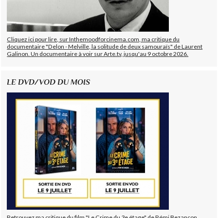
Cliquez ici pour lire, sur Inthemoodforcinema.com, ma critique du
documentaire "Delon - Melville, la solitude de deux samouraïs" de Laurent
Galinon. Un documentaire à voir sur Arte.tv, jusqu'au 9 octobre 2026.
LE DVD/VOD DU MOIS
Retrouvez ma critique du film "Le Crime du 3e étage" de Rémi Bezançon,