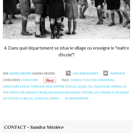
4. Dans quel département se situe le village où enseigne le "maître
d'école"?
PAR
SANDRA MÉZIÈRE
SANDRA MÉZIÈRE
LIEN PERMANENT
IMPRIMER
CATÉGORIES :
CONCOURS
TAGS :
CINÉMA
,
FILM
,
DOCUMENTAIRE
,
CONCOURS
,
EMILIE THÉROND
,
MON MAÎTRE D'ÉCOLE
,
ÉCOLE
,
JEU
,
PLACES DE CINÉMA
,
IN
THE MOOD FOR CINEMA
,
FRANÇOIS-XAVIER DEMAISON
,
FESTIVAL DU CINÉMA ET MUSIQUE
DE FILM DE LA BAULE
,
LA BAULE
,
DISNEY
0
COMMENTAIRE
CONTACT - Sandra Mézière