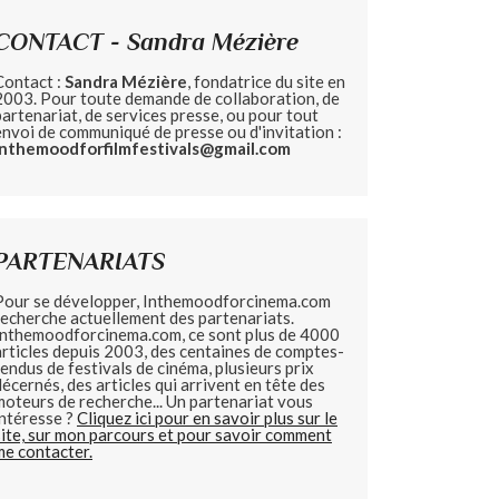
CONTACT - Sandra Mézière
Contact :
Sandra Mézière
, fondatrice du site en
2003. Pour toute demande de collaboration, de
partenariat, de services presse, ou pour tout
envoi de communiqué de presse ou d'invitation :
inthemoodforfilmfestivals@gmail.com
PARTENARIATS
Pour se développer, Inthemoodforcinema.com
recherche actuellement des partenariats.
Inthemoodforcinema.com, ce sont plus de 4000
articles depuis 2003, des centaines de comptes-
rendus de festivals de cinéma, plusieurs prix
décernés, des articles qui arrivent en tête des
moteurs de recherche... Un partenariat vous
intéresse ?
Cliquez ici pour en savoir plus sur le
site, sur mon parcours et pour savoir comment
me contacter.