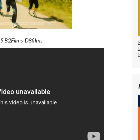
 B2Films-D8films
l