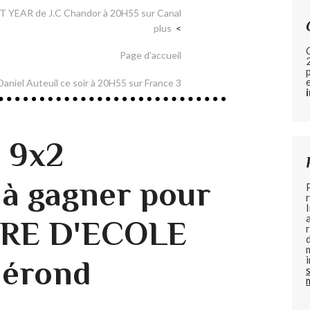
 YEAR de J.C Chandor à 20H55 sur Canal
plus
Page d'accueil
aniel Auteuil ce soir à 20H55 sur France 3
 9x2
 à gagner pour
RE D'ECOLE
hérond