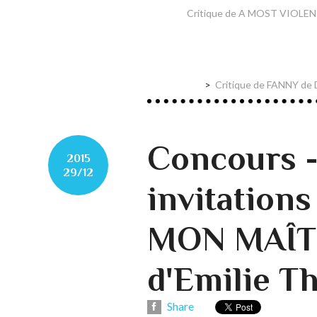
Critique de A MOST VIOLENT
Critique de FANNY de D
Concours -
2015
29/12
invitations
MON MAÎT
d'Emilie T
Share