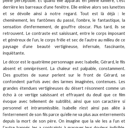
peine perceptible. Et quand elle apparaît en pleine lumière, c’est
derrière les barreaux d’une fenêtre. Elle enlève alors ses lunettes
et se dévoile ainsi à notre regard. Tout est là déjà : le
cheminement, les fantômes du passé, l’ombre, le fantastique, la
sensation d’enfermement, de gouffre obscur. Plus tard, ils se
retrouvent. Le contraste est saisissant, entre le corps imposant
et généreux de l’un, le corps frêle et sec de l’autre au milieu de ce
paysage d’une beauté vertigineuse, infernale, fascinante,
inquiétante.
Le décor est le quatrième personnage avec Isabelle, Gérard, le fils
absent et omniprésent. La chaleur est palpable, constamment.
Des gouttes de sueur perlent sur le front de Gérard, se
confondent parfois avec des larmes imaginées, contenues. Les
grandes étendues vertigineuses du désert résonnent comme un
écho à ce vertige saisissant et effrayant du deuil que ce film
évoque avec tellement de subtilité, ainsi que son caractère si
personnel et intransmissible. Isabelle n’est ainsi pas allée à
l’enterrement de son fils parce qu’elle ne va plus aux enterrements
depuis la mort de son père. On imagine que la vie les a l’un et
l’autre happés, les a contraints à masquer leur douleur indicible,