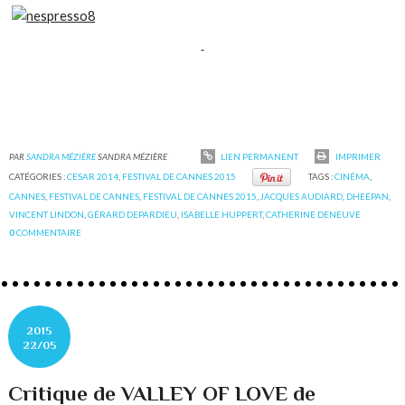
PAR
SANDRA MÉZIÈRE
SANDRA MÉZIÈRE
LIEN PERMANENT
IMPRIMER
CATÉGORIES :
CESAR 2014
,
FESTIVAL DE CANNES 2015
TAGS :
CINÉMA
,
CANNES
,
FESTIVAL DE CANNES
,
FESTIVAL DE CANNES 2015
,
JACQUES AUDIARD
,
DHEEPAN
,
VINCENT LINDON
,
GÉRARD DEPARDIEU
,
ISABELLE HUPPERT
,
CATHERINE DENEUVE
0
COMMENTAIRE
2015
22/05
Critique de VALLEY OF LOVE de