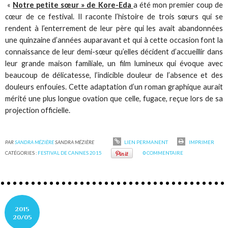
«
Notre petite sœur » de Kore-Eda
a été mon premier coup de
cœur de ce festival. Il raconte l’histoire de trois sœurs qui se
rendent à l’enterrement de leur père qui les avait abandonnées
une quinzaine d’années auparavant et qui à cette occasion font la
connaissance de leur demi-sœur qu’elles décident d’accueillir dans
leur grande maison familiale, un film lumineux qui évoque avec
beaucoup de délicatesse, l’indicible douleur de l’absence et des
douleurs enfouies. Cette adaptation d’un roman graphique aurait
mérité une plus longue ovation que celle, fugace, reçue lors de sa
projection officielle.
PAR
SANDRA MÉZIÈRE
SANDRA MÉZIÈRE
LIEN PERMANENT
IMPRIMER
CATÉGORIES :
FESTIVAL DE CANNES 2015
0
COMMENTAIRE
2015
20/05