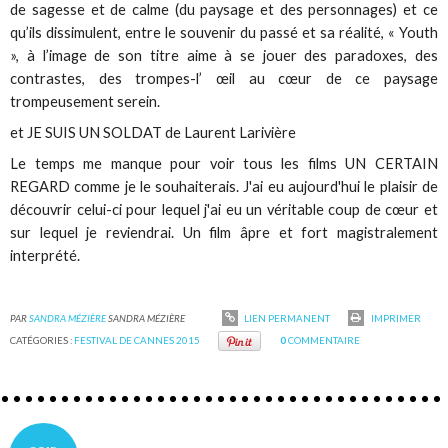
de sagesse et de calme (du paysage et des personnages) et ce
qu’ils dissimulent, entre le souvenir du passé et sa réalité, « Youth
», à l’image de son titre aime à se jouer des paradoxes, des
contrastes, des trompes-l’ œil au cœur de ce paysage
trompeusement serein.
et JE SUIS UN SOLDAT de Laurent Larivière
Le temps me manque pour voir tous les films UN CERTAIN
REGARD comme je le souhaiterais. J'ai eu aujourd'hui le plaisir de
découvrir celui-ci pour lequel j'ai eu un véritable coup de cœur et
sur lequel je reviendrai. Un film âpre et fort magistralement
interprété.
PAR
SANDRA MÉZIÈRE
SANDRA MÉZIÈRE
LIEN PERMANENT
IMPRIMER
CATÉGORIES :
FESTIVAL DE CANNES 2015
0
COMMENTAIRE