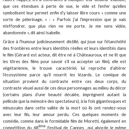
que ces étendues à perte de vue, le vide et l’enfer qu’elles
symbolisent leur permet enfin d’y laisser libre cours « comme une
sorte de pèlerinage. » : « Parfois j’ai l’impression que je vais
m’effondrer, que plus rien ne me porte. Je me sens vidée,
abandonnée », dit ainsi Isabelle.
Grâce à l’humour judicieusement distillé, qui joue sur l’étanchéité
des frontières entre leurs identités réelles et leurs identités dans
le film (Gérard est acteur, dit être né à Châteauroux, et ne lit que
les titres des films pour savoir s’il va accepter un film), elle est
végétarienne, le trouve caractériel, lui reproche d’altérer
l’écosystème parce qu’il nourrit les lézards. Le comique de
situation provient du contraste entre ces deux corps, du
contraste visuel aussi de ces deux personnages au milieu du décor
(certains plans d’une beauté décalée, imprègnent autant la
pellicule que la mémoire des spectateurs), à la fois gigantesques et
minuscules dans cette vallée de la mort où ils ont rendez-vous
avec leur fils, leur amour perdu. Ces quelques moments de
comédie, comme dans le formidable film de Moretti, également en
ème
compétition du 68
Festival de Cannes qui aborde le même