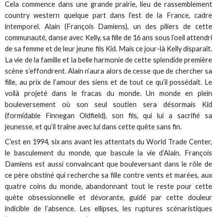
Cela commence dans une grande prairie, lieu de rassemblement
country western quelque part dans l’est de la France, cadre
intemporel. Alain (François Damiens), un des piliers de cette
communauté, danse avec Kelly, sa fille de 16 ans sous l’oeil attendri
de sa femme et de leur jeune fils Kid. Mais ce jour-là Kelly disparaît.
La vie de la famille et la belle harmonie de cette splendide première
scène s’effondrent. Alain n’aura alors de cesse que de chercher sa
fille, au prix de l’amour des siens et de tout ce qu’il possédait. Le
voilà projeté dans le fracas du monde. Un monde en plein
bouleversement où son seul soutien sera désormais Kid
(formidable Finnegan Oldfield), son fils, qui lui a sacrifié sa
jeunesse, et qu’il traîne avec lui dans cette quête sans fin.
C’est en 1994, six ans avant les attentats du World Trade Center,
le basculement du monde, que bascule la vie d’Alain. François
Damiens est aussi convaincant que bouleversant dans le rôle de
ce père obstiné qui recherche sa fille contre vents et marées, aux
quatre coins du monde, abandonnant tout le reste pour cette
quête obsessionnelle et dévorante, guidé par cette douleur
indicible de l’absence. Les ellipses, les ruptures scénaristiques