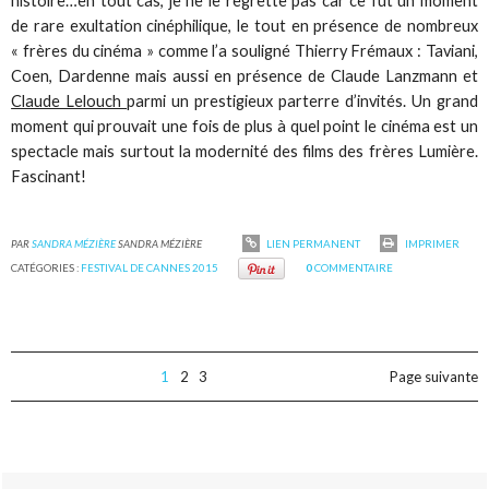
histoire…en tout cas, je ne le regrette pas car ce fut un moment
de rare exultation cinéphilique, le tout en présence de nombreux
« frères du cinéma » comme l’a souligné Thierry Frémaux : Taviani,
Coen, Dardenne mais aussi en présence de Claude Lanzmann et
Claude Lelouch
parmi un prestigieux parterre d’invités. Un grand
moment qui prouvait une fois de plus à quel point le cinéma est un
spectacle mais surtout la modernité des films des frères Lumière.
Fascinant!
PAR
SANDRA MÉZIÈRE
SANDRA MÉZIÈRE
LIEN PERMANENT
IMPRIMER
CATÉGORIES :
FESTIVAL DE CANNES 2015
0
COMMENTAIRE
1
2
3
Page suivante