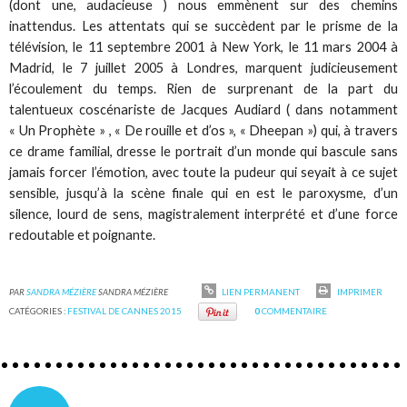
(dont une, audacieuse ) nous emmènent sur des chemins
inattendus. Les attentats qui se succèdent par le prisme de la
télévision, le 11 septembre 2001 à New York, le 11 mars 2004 à
Madrid, le 7 juillet 2005 à Londres, marquent judicieusement
l’écoulement du temps. Rien de surprenant de la part du
talentueux coscénariste de Jacques Audiard ( dans notamment
« Un Prophète » , « De rouille et d’os », « Dheepan ») qui, à travers
ce drame familial, dresse le portrait d’un monde qui bascule sans
jamais forcer l’émotion, avec toute la pudeur qui seyait à ce sujet
sensible, jusqu’à la scène finale qui en est le paroxysme, d’un
silence, lourd de sens, magistralement interprété et d’une force
redoutable et poignante.
PAR
SANDRA MÉZIÈRE
SANDRA MÉZIÈRE
LIEN PERMANENT
IMPRIMER
CATÉGORIES :
FESTIVAL DE CANNES 2015
0
COMMENTAIRE