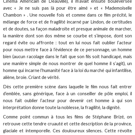
Cinéma Américain de Deauville), il m’avait ensuite bouleversée
avec « Je ne suis pas là pour être aimé » et « Mademoiselle
Chambon » . Une nouvelle fois et comme dans ce film précité, le
mélange de force et de fragilité incarné par Lindon, de certitudes
et de doutes, sa façon maladroite et presque animale de marcher,
la manière dont son dos même se courbe et s’impose, dont son
regard évite ou affronte : tout en lui nous fait oublier l’acteur
pour nous mettre face à l’évidence de ce personnage, un homme
bien (aucun racolage dans le fait que son fils soit handicapé, mais
une manière simple de nous montrer de quel homme il s’agit), un
homme qui incarne l’humanité face à la loi du marché qui infantilise,
aliène, broie. Criant de vérité.
Dès cette première scène dans laquelle le film nous fait entrer
d’emblée, sans générique, face à un conseiller de pôle emploi, il
nous fait oublier l’acteur pour devenir cet homme à qui son
interprétation donne toute la noblesse, la fragilité, la dignité.
Comme point commun à tous les films de Stéphane Brizé, on
retrouve cette tendre cruauté et cette description de la province,
glaciale et intemporelle. Ces douloureux silences. Cette révolte