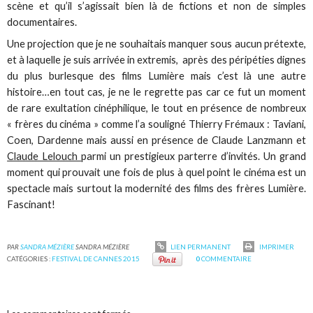
scène et qu’il s’agissait bien là de fictions et non de simples
documentaires.
Une projection que je ne souhaitais manquer sous aucun prétexte,
et à laquelle je suis arrivée in extremis, après des péripéties dignes
du plus burlesque des films Lumière mais c’est là une autre
histoire…en tout cas, je ne le regrette pas car ce fut un moment
de rare exultation cinéphilique, le tout en présence de nombreux
« frères du cinéma » comme l’a souligné Thierry Frémaux : Taviani,
Coen, Dardenne mais aussi en présence de Claude Lanzmann et
Claude Lelouch
parmi un prestigieux parterre d’invités. Un grand
moment qui prouvait une fois de plus à quel point le cinéma est un
spectacle mais surtout la modernité des films des frères Lumière.
Fascinant!
PAR
SANDRA MÉZIÈRE
SANDRA MÉZIÈRE
LIEN PERMANENT
IMPRIMER
CATÉGORIES :
FESTIVAL DE CANNES 2015
0
COMMENTAIRE