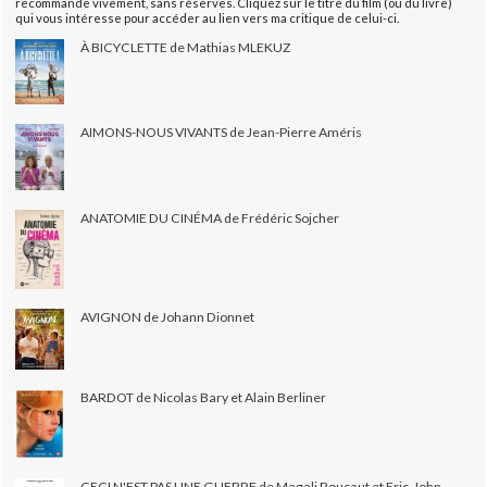
recommande vivement, sans réserves. Cliquez sur le titre du film (ou du livre)
qui vous intéresse pour accéder au lien vers ma critique de celui-ci.
À BICYCLETTE de Mathias MLEKUZ
AIMONS-NOUS VIVANTS de Jean-Pierre Améris
ANATOMIE DU CINÉMA de Frédéric Sojcher
AVIGNON de Johann Dionnet
BARDOT de Nicolas Bary et Alain Berliner
CECI N'EST PAS UNE GUERRE de Magali Roucaut et Eric-John