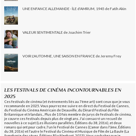
UNE ENFANCE ALLEMANDE - ÎLE d'AMRUM, 1945 de Fatih Akin
VALEUR SENTIMENTALE de Joachim Trier
VOIR L'AUTOMNE, UNE SAISON EN FRANCE de Jeremy Frey
LES FESTIVALS DE CINÉMA INCONTOURNABLES EN
2025
Ces festivals de cinéma (et évènements liés au 7ème art) sont ceux que je vous
recommande en 2025. Vous pourrez me suivre en direct du Festival de Cannes,
du Festival du Cinéma Américain de Deauville, du Dinard Festival du Film
Britannique et Irlandais... Plus de 10 fois membre de jurys de festivals de cinéma,
je couvre ces festivals depuis plus de vingt ans. J'ai consacré un recueil de
nouvelles à ce sujet (Les illusions parallèles, Éditions du 38, 2016), et deux
romans qui ont pour cadre, l'un le Festival de Cannes (L'amor dans l'âme, Éditions
du 38, 2016) et l'autre le Festival du Cinéma et Musique de Film de La Baule (La
Symphonie des rêves, Éditions Blacklephant, 2023). Vous souhaitez que je