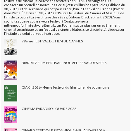
festivals de cinéma, je couvre ces festivals depuis plus de vingt ans. J'ai
consacré un recueil de nouvelles à ce sujet (Les illusions parallèles, Éditions du
38, 2016), et deux romans qui ont pour cadre, l'un le Festival de Cannes (L'amor
dans l'âme, Éditions du 38, 2016) et l'autre le Festival du Cinéma et Musique de
Film de La Baule (La Symphonie des rêves, Éditions Blacklephant, 2023). Vous
souhaitez que je couvre votre festival ? Contactez-moi à
inthemoodforfilmfestivals@gmail.com. Pour en savoir plus sur un évènement
cinématographique ou un festival de cinéma (dates, site officiel etc), cliquez sur
l'intitulé de celui qui vous intéresse.
79ème FESTIVAL DU FILM DE CANNES
BIARRITZ FILM FESTIVAL - NOUVELLES VAGUES 2026
CIAK ! 2026 - 4ème festival du film italien de patrimoine
CINEMA PARADISO LOUVRE 2026
DINARD FESTIVAL BRITANNIQUE & IRLANDAIS 2026