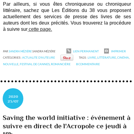
Par ailleurs, si vous êtes chroniqueuse ou chroniqueur 
littéraire, sachez que Les Éditions du 38 vous proposent 
actuellement des services de presse des livres de ses 
auteurs dont les deux précités. Vous trouverez la procédure 
à suivre sur
 cette page.
PAR
SANDRA MÉZIÈRE
SANDRA MÉZIÈRE
LIEN PERMANENT
IMPRIMER
CATÉGORIES :
ACTUALITE D'AUTEURE
TAGS :
LIVRE
,
LITTÉRATURE
,
CINÉMA
,
NOUVELLE
,
FESTIVAL DE CANNES
,
ROMANCIÈRE
0
COMMENTAIRE
2020
23/07
Saving the world initiative : événement à
suivre en direct de l'Acropole ce jeudi à