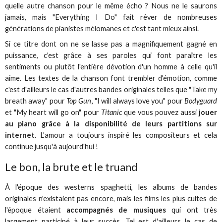
quelle autre chanson pour le même écho ? Nous ne le saurons
jamais, mais "Everything I Do" fait rêver de nombreuses
générations de pianistes mélomanes et c'est tant mieux ainsi.
Si ce titre dont on ne se lasse pas a magnifiquement gagné en
puissance, c'est grâce à ses paroles qui font paraître les
sentiments ou plutôt l'entière dévotion d'un homme à celle qu'il
aime. Les textes de la chanson font trembler d'émotion, comme
c'est d'ailleurs le cas d'autres bandes originales telles que "Take my
breath away" pour
Top Gun
, "I will always love you" pour
Bodyguard
et "My heart will go on" pour
Titanic
que vous pouvez aussi
jouer
au piano grâce à la disponibilité de leurs partitions sur
internet
. L'amour a toujours inspiré les compositeurs et cela
continue jusqu'à aujourd'hui !
Le bon, la brute et le truand
À l'époque des westerns spaghetti, les albums de bandes
originales n'existaient pas encore, mais les films les plus cultes de
l'époque étaient
accompagnés de musiques
qui ont très
largement participé à leur succès. Tel est d'ailleurs le cas de