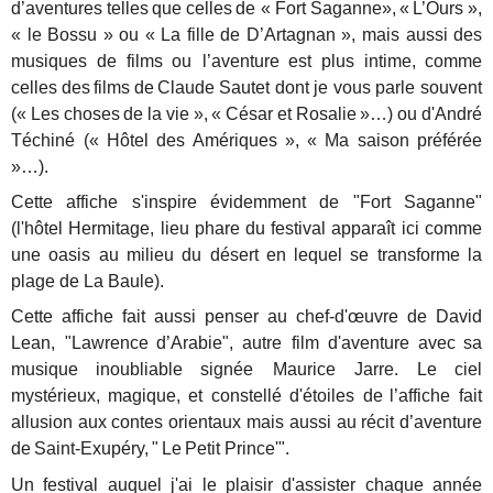
d’aventures
telles
que
celles
de « Fort
Saganne»,
«
L’Ours
»,
«
le
Bossu
»
ou
«
La
fille
de
D’Artagnan
»,
mais
aussi
des
musiques
de
films
ou
l’aventure
est
plus
intime,
comme
celles
des
films
de
Claude
Sautet dont je vous parle souvent
(«
Les
choses
de
la
vie
»,
«
César
et
Rosalie
»…)
ou
d'André
Téchiné («
Hôtel
des
Amériques
»,
«
Ma
saison
préférée
»…).
Cette affiche s'inspire évidemment de "Fort Saganne"
(l'hôtel Hermitage, lieu phare du festival apparaît ici comme
une oasis au milieu du désert en lequel se transforme la
plage de La Baule).
Cette affiche fait aussi penser au chef-d'œuvre de David
Lean, "Lawrence
d’Arabie", autre film d'aventure
avec
sa
musique
inoubliable
signée
Maurice Jarre. Le
ciel
mystérieux,
magique, et constellé
d'étoiles de
l’affiche fait
allusion
aux
contes
orientaux
mais aussi
au
récit
d’aventure
de
Saint-Exupéry,
"
Le
Petit Prince'".
Un festival auquel j'ai le plaisir d'assister chaque année