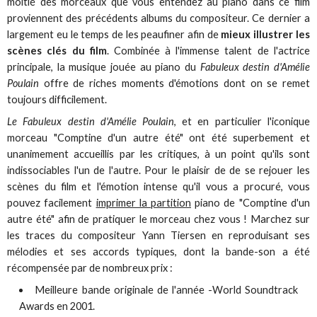
moitié des morceaux que vous entendez au piano dans ce film
proviennent des précédents albums du compositeur. Ce dernier a
largement eu le temps de les peaufiner afin de
mieux illustrer les
scènes clés du film
. Combinée à l'immense talent de l'actrice
principale, la musique jouée au piano du
Fabuleux destin d'Amélie
Poulain
offre de riches moments d'émotions dont on se remet
toujours difficilement.
Le Fabuleux destin d'Amélie Poulain
, et en particulier l'iconique
morceau "Comptine d'un autre été" ont été superbement et
unanimement accueillis par les critiques, à un point qu'ils sont
indissociables l'un de l'autre. Pour le plaisir de de se rejouer les
scènes du film et l'émotion intense qu'il vous a procuré, vous
pouvez facilement
imprimer la partition
piano de "Comptine d'un
autre été" afin de pratiquer le morceau chez vous ! Marchez sur
les traces du compositeur Yann Tiersen en reproduisant ses
mélodies et ses accords typiques, dont la bande-son a été
récompensée par de nombreux prix :
Meilleure bande originale de l'année -World Soundtrack
Awards en 2001.