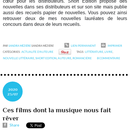
cœur pour les distributeurs. Short Édition propose des 
nouvelles dans ses distributeurs et sur son site mais publie 
aussi des recueils papier de nouvelles. Vous pouvez ainsi 
retrouver deux de mes nouvelles lauréates de leurs 
concours dans deux de leurs recueils.
PAR
SANDRA MÉZIÈRE
SANDRA MÉZIÈRE
LIEN PERMANENT
IMPRIMER
CATÉGORIES :
ACTUALITE D'AUTEURE
TAGS :
LITTÉRATURE
,
LIVRE
,
NOUVELLE LITTÉRAIRE
,
SHORT EDITION
,
AUTEURE
,
ROMANCIÈRE
0
COMMENTAIRE
2020
23/07
Ces films dont la musique nous fait
rêver
Share