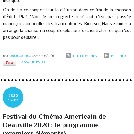
musique.
On doit à ce compositeur la diffusion dans ce film de la chanson
d'Édith Piaf "Non je ne regrette rien", qui n'est pas passée
inaperçue aux oreilles des francophones. Bien sûr, Hans Zimmer a
arrangé la chanson à coup d'explosions orchestrales, ce qui n'est
pas pour déplaire !
PAR
SANDRA MÉZIÈRE
SANDRA MÉZIÈRE
LIEN PERMANENT
IMPRIMER
0
COMMENTAIRE
2020
15/07
Festival du Cinéma Américain de
Deauville 2020 : le programme
(premiers éléments)