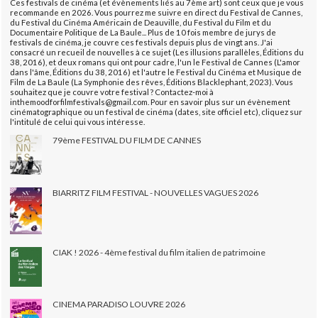
Ces festivals de cinéma (et évènements liés au 7ème art) sont ceux que je vous
recommande en 2026. Vous pourrez me suivre en direct du Festival de Cannes,
du Festival du Cinéma Américain de Deauville, du Festival du Film et du
Documentaire Politique de La Baule... Plus de 10 fois membre de jurys de
festivals de cinéma, je couvre ces festivals depuis plus de vingt ans. J'ai
consacré un recueil de nouvelles à ce sujet (Les illusions parallèles, Éditions du
38, 2016), et deux romans qui ont pour cadre, l'un le Festival de Cannes (L'amor
dans l'âme, Éditions du 38, 2016) et l'autre le Festival du Cinéma et Musique de
Film de La Baule (La Symphonie des rêves, Éditions Blacklephant, 2023). Vous
souhaitez que je couvre votre festival ? Contactez-moi à
inthemoodforfilmfestivals@gmail.com. Pour en savoir plus sur un évènement
cinématographique ou un festival de cinéma (dates, site officiel etc), cliquez sur
l'intitulé de celui qui vous intéresse.
79ème FESTIVAL DU FILM DE CANNES
BIARRITZ FILM FESTIVAL - NOUVELLES VAGUES 2026
CIAK ! 2026 - 4ème festival du film italien de patrimoine
CINEMA PARADISO LOUVRE 2026