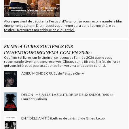
Alors que vient de débuter le Festival d'Avignon, je vous recommande le film
éponyme de Johann Dionnet qui vous immergera dans l'atmosphère du
festival. Retrouvez ma critique en cliquant ici.
FILMS et LIVRES SOUTENUS PAR
INTHEMOODFORCINEMA.COM EN 2026 :
Ces films (et livres sur le cinéma) sont ceux de l'année 2026 que je vous
recommande vivement, sans réserves. Cliquez sur le titre du film (ou du livre)
qui vous intéresse pour accéder au lien vers ma critique de celui-ci.
ADIEU MONDE CRUEL de Félix de Givry
DELON - MELVILLE, LA SOLITUDE DE DEUX SAMOURAÏS de
Laurent Galinon
EN FIDÈLE AMITIÉ (Lettres de cinéma) de Gilles Jacob