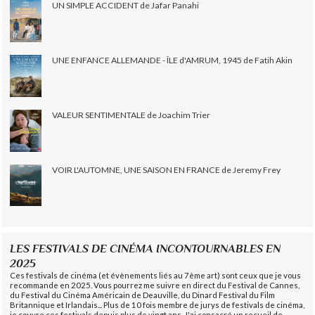
UN SIMPLE ACCIDENT de Jafar Panahi
UNE ENFANCE ALLEMANDE - ÎLE d'AMRUM, 1945 de Fatih Akin
VALEUR SENTIMENTALE de Joachim Trier
VOIR L'AUTOMNE, UNE SAISON EN FRANCE de Jeremy Frey
LES FESTIVALS DE CINÉMA INCONTOURNABLES EN
2025
Ces festivals de cinéma (et évènements liés au 7ème art) sont ceux que je vous
recommande en 2025. Vous pourrez me suivre en direct du Festival de Cannes,
du Festival du Cinéma Américain de Deauville, du Dinard Festival du Film
Britannique et Irlandais... Plus de 10 fois membre de jurys de festivals de cinéma,
je couvre ces festivals depuis plus de vingt ans. J'ai consacré un recueil de