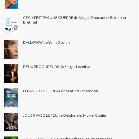
CECI N'EST PAS UNE GUERRE de Magali Roucaut et Eric-John
Bretmel
DALLOWAY de Yann Gozlan
DEUX PROCUREURS de Sergei Loznitsa
ELEANOR THE GREAT de Scarlett Johansson
JOUER AVEC LE FEU de Delphine et Muriel Coulin
JUS D'ORANGE d'Alexandre Athané (court-métrage)