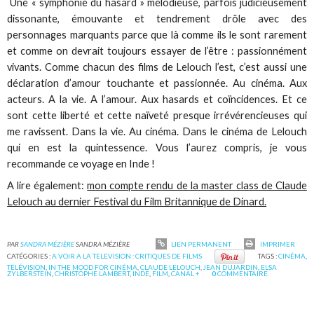
Une « symphonie du hasard » mélodieuse, parfois judicieusement
dissonante, émouvante et tendrement drôle avec des
personnages marquants parce que là comme ils le sont rarement
et comme on devrait toujours essayer de l’être : passionnément
vivants. Comme chacun des films de Lelouch l’est, c’est aussi une
déclaration d’amour touchante et passionnée. Au cinéma. Aux
acteurs. A la vie. A l’amour. Aux hasards et coïncidences. Et ce
sont cette liberté et cette naïveté presque irrévérencieuses qui
me ravissent. Dans la vie. Au cinéma. Dans le cinéma de Lelouch
qui en est la quintessence. Vous l’aurez compris, je vous
recommande ce voyage en Inde !
A lire également:
mon compte rendu de la master class de Claude
Lelouch au dernier Festival du Film Britannique de Dinard.
PAR
SANDRA MÉZIÈRE
SANDRA MÉZIÈRE
LIEN PERMANENT
IMPRIMER
CATÉGORIES :
A VOIR A LA TELEVISION : CRITIQUES DE FILMS
TAGS :
CINÉMA
,
TÉLÉVISION
,
IN THE MOOD FOR CINÉMA
,
CLAUDE LELOUCH
,
JEAN DUJARDIN
,
ELSA
ZYLBERSTEIN
,
CHRISTOPHE LAMBERT
,
INDE
,
FILM
,
CANAL +
0
COMMENTAIRE