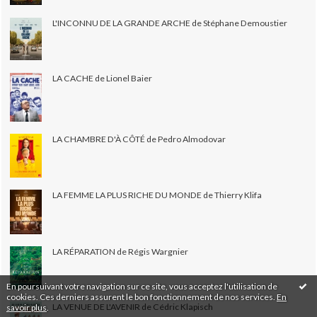
L'INCONNU DE LA GRANDE ARCHE de Stéphane Demoustier
LA CACHE de Lionel Baier
LA CHAMBRE D'À CÔTÉ de Pedro Almodovar
LA FEMME LA PLUS RICHE DU MONDE de Thierry Klifa
LA RÉPARATION de Régis Wargnier
En poursuivant votre navigation sur ce site, vous acceptez l'utilisation de
cookies. Ces derniers assurent le bon fonctionnement de nos services.
En
LA VENUE DE L'AVENIR de Cédric Klapisch
savoir plus
.