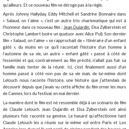
qu’ailleurs. Et ce nouveau film ne déroge pas à la règle.
Après Johnny Hallyday, Eddy Mitchell et Sandrine Bonnaire dans
« Salaud, on t’aime », c’est un autre trio charismatique qui est à
l’honneur dans ce nouveau film :
Jean Dujardin
, Elsa Zylberstein et
Christophe Lambert (voire un quatuor avec Alice Pol). Son dernier
film « Salaud, on t’aime » se rapprochait de « Itinéraire d’un enfant
gâté », du moins en ce qu’il racontait l’histoire d’un homme à
l’automne de sa vie, un autre « enfant gâté » passé à côté de
l’essentiel et qui, contrairement au film précité, n’allait pas fuir sa
famille mais tenter de la réunir. Ici, c’est finalement aussi d’un
homme passé à côté non pas de sa vie mais de lui-même dont
Lelouch nous raconte l’histoire, une histoire que j’attendais de
découvrir depuis que j’avais vu cette affiche du film orner les murs
de Cannes, lors du festival, en mai dernier.
La manière dont le film est né ressemble déjà à un scénario de film
de Claude Lelouch. Jean Dujardin et Elsa Zylberstein ont ainsi
plusieurs fois raconté sa genèse. Le hasard qu’affectionne tant
Claude Lelouch les a réunis sur le même vol entre Paris et Los