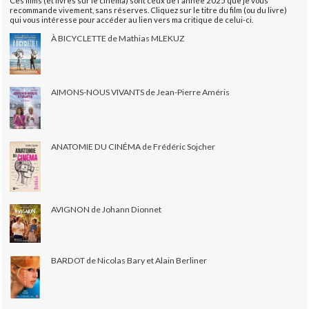
Ces films (et livres sur le cinéma) sont ceux de l'année 2025 que je vous
recommande vivement, sans réserves. Cliquez sur le titre du film (ou du livre)
qui vous intéresse pour accéder au lien vers ma critique de celui-ci.
À BICYCLETTE de Mathias MLEKUZ
AIMONS-NOUS VIVANTS de Jean-Pierre Améris
ANATOMIE DU CINÉMA de Frédéric Sojcher
AVIGNON de Johann Dionnet
BARDOT de Nicolas Bary et Alain Berliner