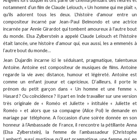
Angeles lors duquel ils ont parlé de cinéma pendant des heures et
notamment d’un film de Claude Lelouch, « Un homme qui me plaît »,
qu'ils adorent tous les deux. L'histoire d'amour entre un
compositeur incarné par Jean-Paul Belmondo et une actrice
incarnée par Annie Girardot qui tombent amoureux à l'autre bout
du monde. Elsa Zylberstein a appelé Claude Lelouch et l’histoire
était lancée, une histoire d’amour qui, eux aussi, les a emmenés à
l’autre bout du monde…
Jean Dujardin incarne ici le séduisant, pragmatique, talentueux
Antoine. Antoine est compositeur de musiques de films. Antoine
regarde la vie avec distance, humour et légèreté. Antoine est
comme un enfant joueur et capricieux. D’ailleurs, il porte le
prénom du petit garçon dans « Un homme et une femme ».
Hasard ? Ou coïncidence ? Il part en Inde travailler sur une version
très originale de « Roméo et Juliette » intitulée « Juliette et
Roméo » et alors que sa compagne (Alice Pol) le demande en
mariage par téléphone. A l’occasion d’une soirée donnée en son
honneur à l’Ambassade de France, il rencontre la pétillante Anna
(Elsa Zylberstein), la femme de l’ambassadeur (Christophe
Lambert), aussi mystique qu’il est pragmatique, une femme qui, en