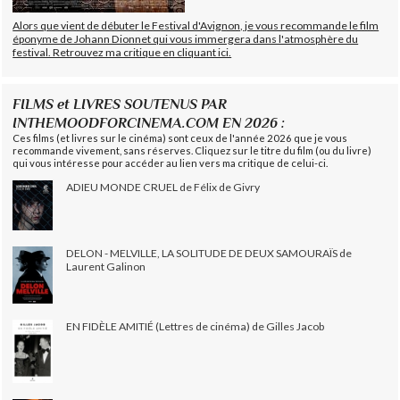
Alors que vient de débuter le Festival d'Avignon, je vous recommande le film
éponyme de Johann Dionnet qui vous immergera dans l'atmosphère du
festival. Retrouvez ma critique en cliquant ici.
FILMS et LIVRES SOUTENUS PAR
INTHEMOODFORCINEMA.COM EN 2026 :
Ces films (et livres sur le cinéma) sont ceux de l'année 2026 que je vous
recommande vivement, sans réserves. Cliquez sur le titre du film (ou du livre)
qui vous intéresse pour accéder au lien vers ma critique de celui-ci.
ADIEU MONDE CRUEL de Félix de Givry
DELON - MELVILLE, LA SOLITUDE DE DEUX SAMOURAÏS de
Laurent Galinon
EN FIDÈLE AMITIÉ (Lettres de cinéma) de Gilles Jacob