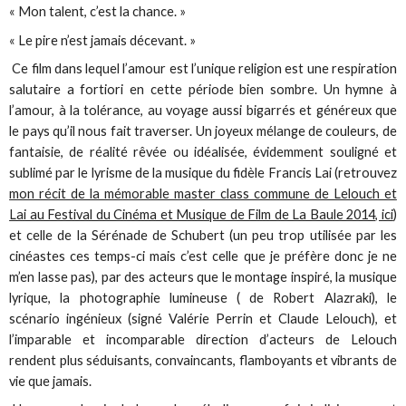
« Mon talent, c’est la chance. »
« Le pire n’est jamais décevant. »
Ce film dans lequel l’amour est l’unique religion est une respiration
salutaire a fortiori en cette période bien sombre. Un hymne à
l’amour, à la tolérance, au voyage aussi bigarrés et généreux que
le pays qu’il nous fait traverser. Un joyeux mélange de couleurs, de
fantaisie, de réalité rêvée ou idéalisée, évidemment souligné et
sublimé par le lyrisme de la musique du fidèle Francis Lai (retrouvez
mon récit de la mémorable master class commune de Lelouch et
Lai au Festival du Cinéma et Musique de Film de La Baule 2014, ici
)
et celle de la Sérénade de Schubert (un peu trop utilisée par les
cinéastes ces temps-ci mais c’est celle que je préfère donc je ne
m’en lasse pas), par des acteurs que le montage inspiré, la musique
lyrique, la photographie lumineuse ( de Robert Alazraki), le
scénario ingénieux (signé Valérie Perrin et Claude Lelouch), et
l’imparable et incomparable direction d’acteurs de Lelouch
rendent plus séduisants, convaincants, flamboyants et vibrants de
vie que jamais.