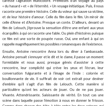
caresse l’agitation multicolore. Prémisses d’un voyage au pays
« du hasard » et « de l’éternité. » Un voyage initiatique. Puis, il nous
raconte une première histoire. Celle du voleur qui sauve sa victime,
et de leur histoire d’amour. Celle du film dans le film. Un miroir de
celle d’Anne et d’Antoine. Presque un conte. D’ailleurs, devant un
film de Lelouch, j’éprouve la sensation d’être une enfant aux yeux
écarquillés à qui on raconte une fable. Ou plein d’histoires puisque
ce film est une sorte de poupée russe. Oui, une enfant à qui on
rappelle magnifiquement les possibles romanesques de l’existence.
Ensuite, Antoine rencontre Anna lors du dîner à l’ambassade.
Antoine pensait s’ennuyer et le dit et le clame, il passe un moment
formidable et nous aussi, presque gênés d’assister à cette
rencontre, leur complicité qui crève les yeux et l’écran, leur
conversation fulgurante et à l’image de l’Inde : colorée et
bouillonnante de vie. Il suffirait de voir cet extrait pour deviner
d’emblée qu’il s’agit d’un film de Lelouch. Cette manière si
particulière qu’ont les acteurs de jouer. Ou de ne pas jouer.
Vivante. Attendrissante. Saisissante de vérité. En tout cas une
scène dans laquelle passe l’émotion à nous en donner le frisson.
Comme dans chacun des tête-à-tête entre les deux acteurs qui