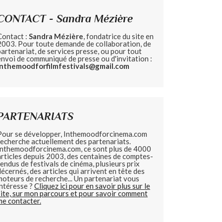
CONTACT - Sandra Mézière
Contact :
Sandra Mézière
, fondatrice du site en
2003. Pour toute demande de collaboration, de
partenariat, de services presse, ou pour tout
envoi de communiqué de presse ou d'invitation :
inthemoodforfilmfestivals@gmail.com
PARTENARIATS
Pour se développer, Inthemoodforcinema.com
recherche actuellement des partenariats.
Inthemoodforcinema.com, ce sont plus de 4000
articles depuis 2003, des centaines de comptes-
rendus de festivals de cinéma, plusieurs prix
décernés, des articles qui arrivent en tête des
moteurs de recherche... Un partenariat vous
intéresse ?
Cliquez ici pour en savoir plus sur le
site, sur mon parcours et pour savoir comment
me contacter.