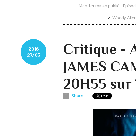
Mon 1er roman publié - Episode 3
Woody Allen
Critique -
2016
27/03
JAMES CA
20H55 sur 
Share