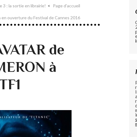
 : la sortie en librairie!
Page d'accueil
 en ouverture du Festival de Cannes 2016
 AVATAR de
MERON à
TF1