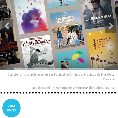
Compte rendu et palmarès du 1er Festival du Cinéma et Musique de Film de La
Baule
Page d'accueil
Critique de LA FRENCH de Cédric Jimenez
2014
09/12