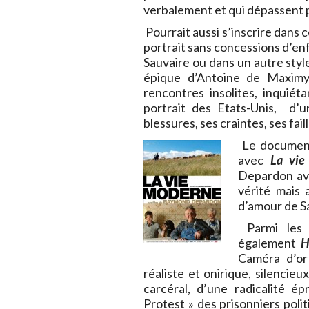
verbalement et qui dépassent pa
Pourrait aussi s’inscrire dans 
portrait sans concessions d’en
Sauvaire ou dans un autre styl
épique d’Antoine de Maximy 
rencontres insolites, inquié
portrait des Etats-Unis, d’u
blessures, ses craintes, ses faill
Le document
avec
La vie
Depardon ave
vérité mais 
d’amour de Sa
Parmi les f
également
H
Caméra d’or
réaliste et onirique, silencieux
carcéral, d’une radicalité 
Protest » des prisonniers pol