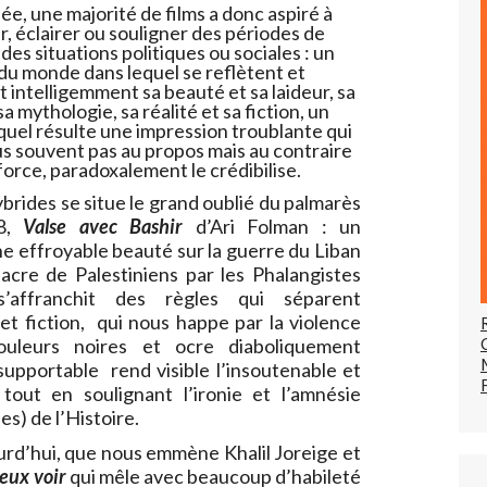
e, une majorité de films a donc aspiré à
, éclairer ou souligner des périodes de
 des situations politiques ou sociales : un
 du monde dans lequel se reflètent et
t intelligemment sa beauté et sa laideur, sa
sa mythologie, sa réalité et sa fiction, un
uel résulte une impression troublante qui
lus souvent pas au propos mais au contraire
force, paradoxalement le crédibilise.
brides se situe le grand oublié du palmarès
08,
Valse avec Bashir
d’Ari Folman : un
e effroyable beauté sur la guerre du Liban
acre de Palestiniens par les Phalangistes
’affranchit des règles qui séparent
t fiction, qui nous happe par la violence
uleurs noires et ocre diaboliquement
upportable rend visible l’insoutenable et
 tout en soulignant l’ironie et l’amnésie
es) de l’Histoire.
ourd’hui, que nous emmène Khalil Joreige et
veux voir
qui mêle avec beaucoup d’habileté