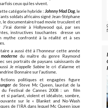
rfois ceux qui les vivent.
cette catégorie hybride :
Johnny Mad Dog
,
le
fants soldats africains signé Jean-Stéphane
e, le documentaire/road movie truculent et
J’irai dormir à Hollywood qui, par ses
tantes, instructives touchantes dresse un
n mythe confronté à la réalité et à ses
es.
aire a aussi été à l’honneur cette année
 moderne
du maître du genre Raymond
c ses portraits de paysans saisissants de
aussi
Je m’appelle Sabine
le cri d’alarme et
ndrine Bonnaire sur l’autisme.
ictions politiques et engagées figure
unger
de Steve Mc Queen, lauréat de la
 du Festival de Cannes 2008 : un film
 et si parlant, violent et idéaliste, sombre,
éprouvante sur le « Blanket and No-Wash
itiques de l’IRA dans lequel Mc Queen joue