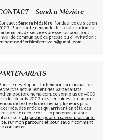
CONTACT - Sandra Mézière
Contact :
Sandra Mézière
, fondatrice du site en
2003. Pour toute demande de collaboration, de
partenariat, de services presse, ou pour tout
envoi de communiqué de presse ou d'invitation :
inthemoodforfilmfestivals@gmail.com
PARTENARIATS
Pour se développer, Inthemoodforcinema.com
recherche actuellement des partenariats.
Inthemoodforcinema.com, ce sont plus de 4000
articles depuis 2003, des centaines de comptes-
rendus de festivals de cinéma, plusieurs prix
décernés, des articles qui arrivent en tête des
moteurs de recherche... Un partenariat vous
intéresse ?
Cliquez ici pour en savoir plus sur le
site, sur mon parcours et pour savoir comment
me contacter.