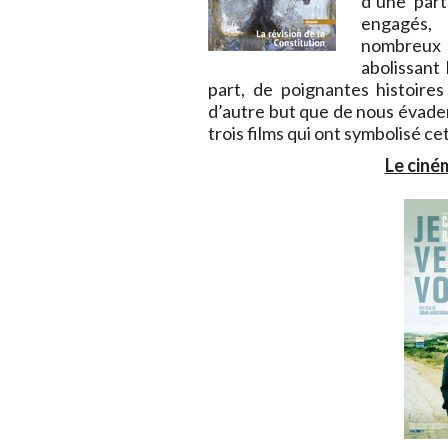
d’une part
engagés, 
nombreux 
abolissant 
part, de poignantes histoires
d’autre but que de nous évader 
trois films qui ont symbolisé c
Le ciné