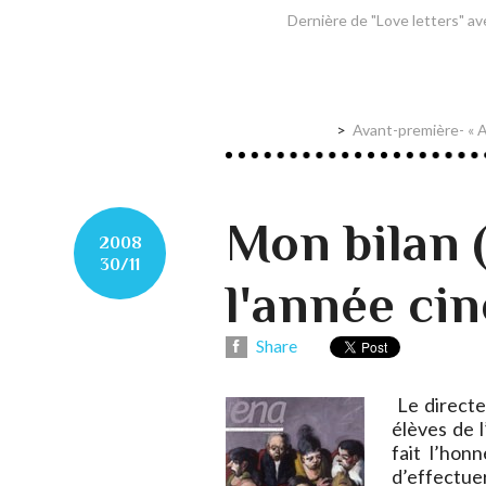
Dernière de "Love letters" a
Avant-première- « A
Mon bilan (
2008
30/11
l'année ci
Share
Le directe
élèves de 
fait l’hon
d’effectue