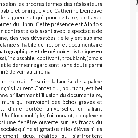
m selon les propres termes des réalisateurs
robable et onirique » de Catherine Deneuve
de la guerre et qui, pour ce faire, part avec
utes du Liban. Cette présence est à la fois
n contraste saisissant avec le spectacle de
ne, des vies dévastées : elle y est sublime
élange si habile de fiction et documentaire
matographique et de mémoire historique en
si, inclassable, captivant, troublant, jamais
 et le dernier regard sont sans doute parmi
onné de voir au cinéma.
ue pourrait s’inscrire la lauréat de la palme
nçais Laurent Cantet qui, pourtant, est bel
nne brillamment l’illusion du documentaire,
es murs qui renvoient des échos graves et
s, d’une portée universelle, en alliant
Un film « multiple, foisonnant, complexe »
ssi une fenêtre ouverte sur les fracas du
sociale qui ne stigmatise ni les élèves ni les
plement deux réalités qui s’affrontent