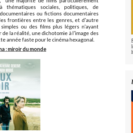
, une majorité de films particulièrement
à thématiques sociales, politiques, de
documentaires ou fictions documentaires
les frontières entre les genres, et d’autre
 simples ou des films plus légers n’ayant
de la réalité, une dichotomie à l’image des
ette année faste pour le cinéma hexagonal.
ma : miroir du monde
l