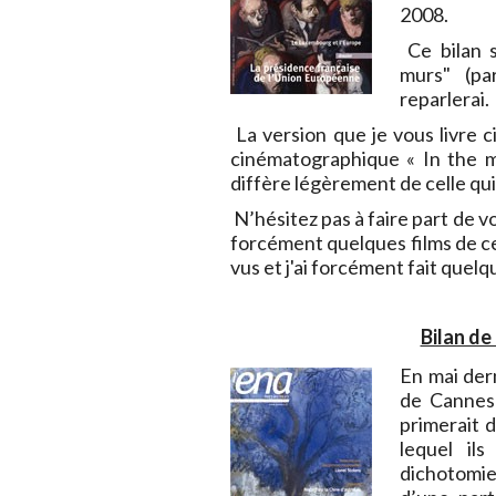
2008.
Ce bilan s
murs" (pa
reparlerai.
La version que je vous livre 
cinématographique « In the m
diffère légèrement de celle qui
N’hésitez pas à faire part de v
forcément quelques films de ce
vus et j'ai forcément fait quelq
Bilan de
En mai der
de Cannes 
primerait 
lequel il
dichotomie