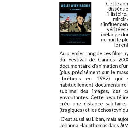
Cette anné
disséquer
l’Histoire,
miroir
s’influencen
vérité et 
mélange duq
ne nuit le p
le ren
Au premier rang de ces films hy
du Festival de Cannes 20
documentaire d’animation d’un
(plus précisément sur le mass
chrétiens en 1982) qui s
habituellement documentaire e
sublime des images, ces co
envoûtantes. Cette beauté ins
crée une distance salutaire,
(tragiques) et les échos (cyniqu
C’est aussi au Liban, mais auj
Johanna Hadjithomas dans
Je 